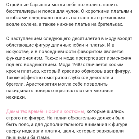
Стройные барышни могли себе позволить носить
бюстгальтеры и пояса для чулок. С короткими платьями
и юбками следовало носить панталоны с резинками
возле колена, а также нижнее платье на бретельках.
С наступлением следующего десятилетия в моду входят
облегающие фигуру длинные юбки и платья. И в
искусстве, и в повседневности фаворитом является
функционализм. Также и мода претерпевает изменения
под его воздействием. Мода 1930 отличается косым
кроем платьев, который красиво обрисовывает фигуру.
Также эффектно смотрится глубокое декольте и
бретели. Аристократия могла себе позволить
накидывать поверх открытых платьев меховые
накидки.
Дамы тех времён носили костюмы
, которые шились
строго по фигуре. На талии обязательно должен был
быть пояс, а для дополнительного внимания к фигуре
сверху надевали платки, шали, которые завязывали
пышными бантами.