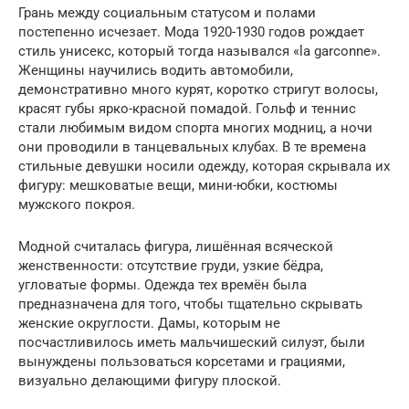
Грань между социальным статусом и полами
постепенно исчезает. Мода 1920-1930 годов рождает
стиль унисекс, который тогда назывался «la garconne».
Женщины научились водить автомобили,
демонстративно много курят, коротко стригут волосы,
красят губы ярко-красной помадой. Гольф и теннис
стали любимым видом спорта многих модниц, а ночи
они проводили в танцевальных клубах. В те времена
стильные девушки носили одежду, которая скрывала их
фигуру: мешковатые вещи, мини-юбки, костюмы
мужского покроя.
Модной считалась фигура, лишённая всяческой
женственности: отсутствие груди, узкие бёдра,
угловатые формы. Одежда тех времён была
предназначена для того, чтобы тщательно скрывать
женские округлости. Дамы, которым не
посчастливилось иметь мальчишеский силуэт, были
вынуждены пользоваться корсетами и грациями,
визуально делающими фигуру плоской.