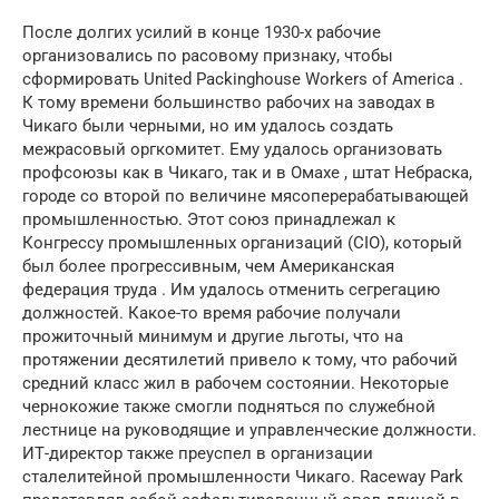
После долгих усилий в конце 1930-х рабочие
организовались по расовому признаку, чтобы
сформировать United Packinghouse Workers of America .
К тому времени большинство рабочих на заводах в
Чикаго были черными, но им удалось создать
межрасовый оргкомитет. Ему удалось организовать
профсоюзы как в Чикаго, так и в Омахе , штат Небраска,
городе со второй по величине мясоперерабатывающей
промышленностью. Этот союз принадлежал к
Конгрессу промышленных организаций (CIO), который
был более прогрессивным, чем Американская
федерация труда . Им удалось отменить сегрегацию
должностей. Какое-то время рабочие получали
прожиточный минимум и другие льготы, что на
протяжении десятилетий привело к тому, что рабочий
средний класс жил в рабочем состоянии. Некоторые
чернокожие также смогли подняться по служебной
лестнице на руководящие и управленческие должности.
ИТ-директор также преуспел в организации
сталелитейной промышленности Чикаго. Raceway Park