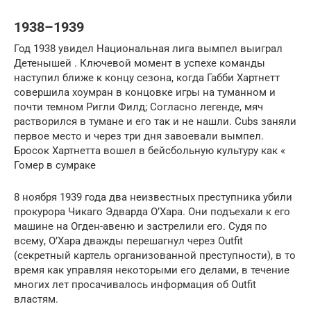
1938–1939
Год 1938 увидел Национальная лига вымпел выиграл
Детенышей . Ключевой момент в успехе команды
наступил ближе к концу сезона, когда Габби Хартнетт
совершила хоумран в концовке игры на туманном и
почти темном Ригли Филд; Согласно легенде, мяч
растворился в тумане и его так и не нашли. Cubs заняли
первое место и через три дня завоевали вымпел.
Бросок Хартнетта вошел в бейсбольную культуру как «
Гомер в сумраке
8 ноября 1939 года два неизвестных преступника убили
прокурора Чикаго Эдварда О’Хара. Они подъехали к его
машине на Огден-авеню и застрелили его. Судя по
всему, О’Хара дважды перешагнул через Outfit
(секретный картель организованной преступности), в то
время как управляя некоторыми его делами, в течение
многих лет просачивалось информация об Outfit
властям.