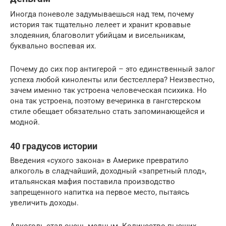
Иногда поневоле задумываешься над тем, почему
история так тщательно лелеет и хранит кровавые
злодеяния, благоволит убийцам и висельникам,
буквально воспевая их.
Почему до сих пор антигерой – это единственный залог
успеха любой киноленты или бестселлера? Неизвестно,
зачем именно так устроена человеческая психика. Но
она так устроена, поэтому вечеринка в гангстерском
стиле обещает обязательно стать запоминающейся и
модной.
40 градусов истории
Введения «сухого закона» в Америке превратило
алкоголь в сладчайший, доходный «запретный плод»,
итальянская мафия поставила производство
запрещенного напитка на первое место, пытаясь
увеличить доходы.
Алкоголь стал очень модным. Количество пьющих