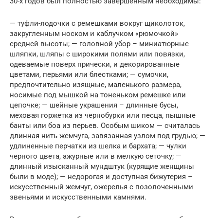
30-х годов был полностью завершенным необходимы:
— туфли-лодочки с ремешками вокруг щиколоток,
закругленным носком и каблучком «рюмочкой»
средней высоты; — головной убор – миниатюрные
шляпки, шляпы с широкими полями или повязки,
одеваемые поверх прически, и декорированные
цветами, перьями или блестками; — сумочки,
предпочтительно изящные, маленького размера,
носимые под мышкой на тоненьком ремешке или
цепочке; — шейные украшения – длинные бусы,
меховая горжетка из чернобурки или песца, пышные
банты или боа из перьев. Особым шиком — считалась
длинная нить жемчуга, завязанная узлом под грудью; —
удлиненные перчатки из шелка и бархата; — чулки
черного цвета, ажурные или в мелкую сеточку; —
длинный изысканный мундштук (курящие женщины
были в моде); — недорогая и доступная бижутерия –
искусственный жемчуг, ожерелья с позолоченными
звеньями и искусственными камнями.