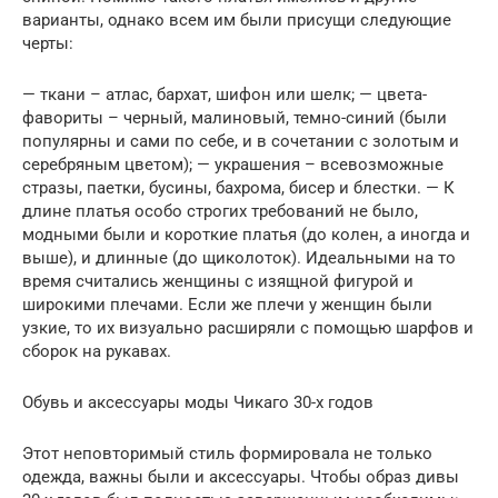
варианты, однако всем им были присущи следующие
черты:
— ткани – атлас, бархат, шифон или шелк; — цвета-
фавориты – черный, малиновый, темно-синий (были
популярны и сами по себе, и в сочетании с золотым и
серебряным цветом); — украшения – всевозможные
стразы, паетки, бусины, бахрома, бисер и блестки. — К
длине платья особо строгих требований не было,
модными были и короткие платья (до колен, а иногда и
выше), и длинные (до щиколоток). Идеальными на то
время считались женщины с изящной фигурой и
широкими плечами. Если же плечи у женщин были
узкие, то их визуально расширяли с помощью шарфов и
сборок на рукавах.
Обувь и аксессуары моды Чикаго 30-х годов
Этот неповторимый стиль формировала не только
одежда, важны были и аксессуары. Чтобы образ дивы