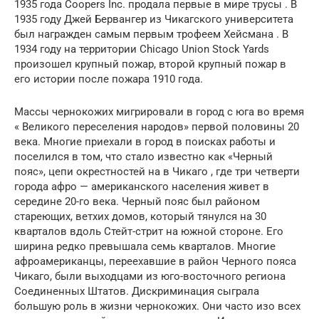
1935 года Coopers Inc. продала первые в мире трусы . В
1935 году Джей Бервангер из Чикагского университета
был награжден самым первым трофеем Хейсмана . В
1934 году на территории Chicago Union Stock Yards
произошел крупный пожар, второй крупный пожар в
его истории после пожара 1910 года.
Массы чернокожих мигрировали в город с юга во время
« Великого переселения народов» первой половины 20
века. Многие приехали в город в поисках работы и
поселился в том, что стало известно как «Черный
пояс», цепи окрестностей на в Чикаго , где три четверти
города афро — американского населения живет в
середине 20-го века. Черный пояс был районом
стареющих, ветхих домов, который тянулся на 30
кварталов вдоль Стейт-стрит на южной стороне. Его
ширина редко превышала семь кварталов. Многие
афроамериканцы, переехавшие в район Черного пояса
Чикаго, были выходцами из юго-восточного региона
Соединенных Штатов. Дискриминация сыграла
большую роль в жизни чернокожих. Они часто изо всех