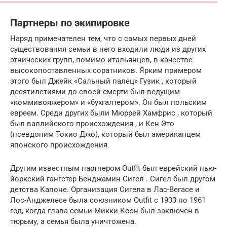
Партнеры по экипировке
Наряд примечателен тем, что с самых первых дней
существования семьи в него входили люди из других
этнических групп, помимо итальянцев, в качестве
высокопоставленных соратников.
Ярким примером
этого был
Джейк «Сальный палец» Гузик
, который
десятилетиями до своей смерти был ведущим
«коммивояжером» и «бухгалтером».
Он был польским
евреем.
Среди других были
Мюррей Хамфрис , который
был
валлийского
происхождения
, и
Кен Это
(псевдоним Токио Джо), который был американцем
японского происхождения.
Другим известным партнером Outfit был
еврейский
нью-
йоркский
гангстер
Бенджамин Сигел
.
Сигел был другом
детства Капоне.
Организация
Сигела
в Лас-Вегасе и
Лос-Анджелесе была союзником Outfit с 1933 по 1961
год, когда глава семьи
Микки Коэн
был заключен в
тюрьму, а семья была уничтожена.