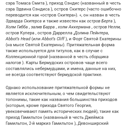
сэра Томаса Смита ), приход Сэндис (названный в честь
сэра Эдвина Сэндиса ), остров Скитерс (часто ошибочно
переводится как «остров Скитера»). «, он назван в честь
Эдварда Скитерса
и также известен как
остров Берта
),
Холм Гибба
,
залив Барра
,
холм Аккермана
,
остров Нелли,
остров
Купера , остров Даррелла ,
Долина Пейнтера
,
Abbot’s Head
(или
Abbot’s Cliff
), и Форт Святой Екатерины
(на мысе Святой Екатерины). Притяжательная форма
также используется для титулов, как в случае с
Коллекционной горой
(названной в честь
сборщика
налогов
). Карты Бермудских островов чаще всего
составлялись небермудцами, и имена, данные на них,
не всегда соответствуют бермудской практике.
Однако использование притяжательной формы не
является исключительным, о чем свидетельствуют
топонимы, такие как названия большинства приходов
(которые, кроме прихода Святого Георгия,
увековечивают память исторических людей), такие как
приход Гамильтон (названный в честь Джеймса
Гамильтон, 2-й маркиз Гамильтон ), Девонширский