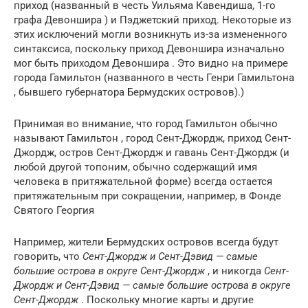
приход (названный в честь Уильяма Кавендиша, 1-го
графа Девоншира ) и Пэджетский приход. Некоторые из
этих исключений могли возникнуть из-за измененного
синтаксиса, поскольку приход Девоншира изначально
мог быть приходом Девоншира . Это видно на примере
города Гамильтон (названного в честь Генри Гамильтона
, бывшего губернатора Бермудских островов).)
Принимая во внимание, что город Гамильтон обычно
называют Гамильтон , город Сент-Джордж, приход Сент-
Джордж, остров Сент-Джордж и гавань Сент-Джордж (и
любой другой топоним, обычно содержащий имя
человека в притяжательной форме) всегда остается
притяжательным при сокращении, например, в Фонде
Святого Георгия
Например, жители Бермудских островов всегда будут
говорить, что
Сент-Джордж и Сент-Дэвид — самые
большие острова в округе Сент-Джордж
, и никогда
Сент-
Джордж и Сент-Дэвид — самые большие острова в округе
Сент-Джордж
. Поскольку многие карты и другие