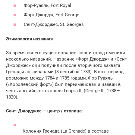
Фор-Руаяль, Fort Royal
Форт Джордж, Fort George
Сент-Джорджес, St. George’s
Этимология названия
За время своего существование форт и город сменили
несколько названий. Название «Форт Джордж» и «Сент-
Джорджес» они получили после вторичного захвата
Гренады англичанами (3 сентября 1783). В этот период,
возможно между 1784 и 1785 годами, Фор-Руаяль
(«Королевский форт») был переименован и назван в
честь английского короля Георга III (George III; 1738—
1820).
Сент-Джорджес — центр / столица
:
Колония Гренада (La Grenade) в составе