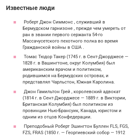
Известные люди
Роберт Джон Симмонс , служивший в
Бермудском гарнизоне , прежде чем умереть от
ран в звании первого сержанта 54-го
Массачусетского пехотного полка во время
Гражданской войны в США .
Томас Тюдор Такер (1745 г. в Сент-Джорджесе —
1828 г. в Вашингтоне, округ Колумбия) был
американским врачом и политиком,
родившимся на Бермудских островах, и
представлял Чарльстон, Южная Каролина.
Джон Гамильтон Грей , королевский адвокат
(1814 г. в Сент-Джорджесе — 1889 г. в Виктории,
Британская Колумбия) был политиком из
провинции Нью-Брансуик, Канада, юристом и
одним из отцов Конфедерации.
Преподобный Роберт Эшингтон Буллен FLS, FGS,
FZS, FRAS (1850 г. — Георгиевский собор — 1912