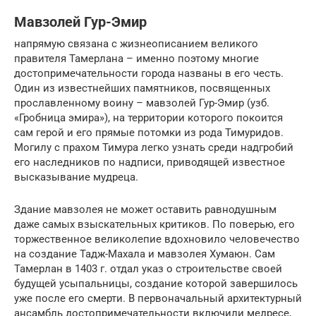
Мавзолей Гур-Эмир
напрямую связана с жизнеописанием великого
правителя Тамерлана – именно поэтому многие
достопримечательности города названы в его честь.
Один из известнейших памятников, посвященных
прославленному воину – мавзолей Гур-Эмир (узб.
«Гробница эмира»), на территории которого покоится
сам герой и его прямые потомки из рода Тимуридов.
Могилу с прахом Тимура легко узнать среди надгробий
его наследников по надписи, приводящей известное
высказывание мудреца.
Здание мавзолея не может оставить равнодушным
даже самых взыскательных критиков. По поверью, его
торжественное великолепие вдохновило человечество
на создание Тадж-Махала и мавзолея Хумаюн. Сам
Тамерлан в 1403 г. отдал указ о строительстве своей
будущей усыпальницы, создание которой завершилось
уже после его смерти. В первоначальный архитектурный
ансамбль достопримечательности включили медресе,