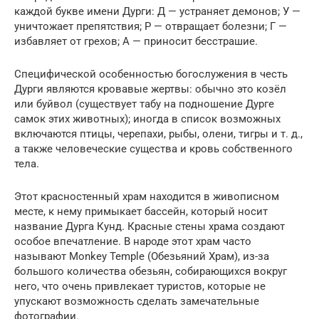
каждой букве имени Дурги: Д — устраняет демонов; У —
уничтожает препятствия; Р — отвращает болезни; Г —
избавляет от грехов; А — приносит бесстрашие.
Специфической особенностью богослужения в честь
Дурги являются кровавые жертвы: обычно это козёл
или буйвол (существует табу на подношение Дурге
самок этих животных); иногда в список возможных
включаются птицы, черепахи, рыбы, олени, тигры и т. д.,
а также человеческие существа и кровь собственного
тела.
Этот красностенный храм находится в живописном
месте, к нему примыкает бассейн, который носит
название Дурга Кунд. Красные стены храма создают
особое впечатление. В народе этот храм часто
называют Monkey Temple (Обезьяний Храм), из-за
большого количества обезьян, собирающихся вокруг
него, что очень привлекает туристов, которые не
упускают возможность сделать замечательные
фотографии.