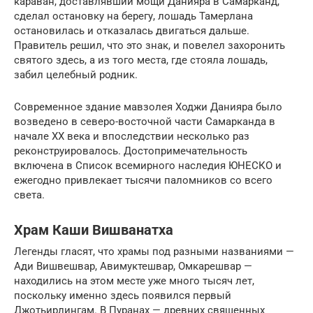
караван, доставлявший мощи Данияра в Самарканд,
сделал остановку на берегу, лошадь Тамерлана
остановилась и отказалась двигаться дальше.
Правитель решил, что это знак, и повелел захоронить
святого здесь, а из того места, где стояла лошадь,
забил целебный родник.
Современное здание мавзолея Ходжи Данияра было
возведено в северо-восточной части Самарканда в
начале XX века и впоследствии несколько раз
реконструировалось. Достопримечательность
включена в Список всемирного наследия ЮНЕСКО и
ежегодно привлекает тысячи паломников со всего
света.
Храм Каши Вишванатха
Легенды гласят, что храмы под разными названиями —
Ади Вишвешвар, Авимуктешвар, Омкарешвар —
находились на этом месте уже много тысяч лет,
поскольку именно здесь появился первый
Джотьирлингам. В Пуранах — древних священных