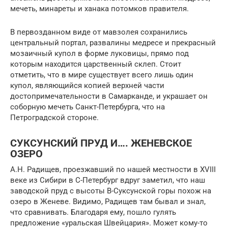
мечеть, минареты и ханака потомков правителя.
В первозданном виде от мавзолея сохранились
центральный портал, развалины медресе и прекрасный
мозаичный купол в форме луковицы, прямо под
которым находится царственный склеп. Стоит
отметить, что в мире существует всего лишь один
купол, являющийся копией верхней части
достопримечательности в Самарканде, и украшает он
соборную мечеть Санкт-Петербурга, что на
Петроградской стороне.
СУКСУНСКИЙ ПРУД И…. ЖЕНЕВСКОЕ
ОЗЕРО
А.Н. Радищев, проезжавший по нашей местности в XVIII
веке из Сибири в С-Петербург вдруг заметил, что наш
заводской пруд с высоты В-Суксунской горы похож на
озеро в Женеве. Видимо, Радищев там бывал и знал,
что сравнивать. Благодаря ему, пошло гулять
предложение «уральская Швейцария». Может кому-то