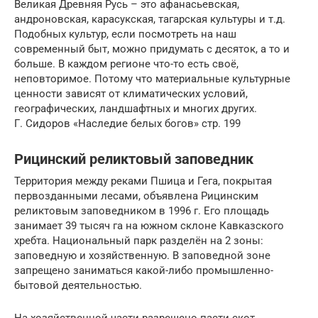
Великая Древняя Русь – это афанасьевская,
андроновская, карасукская, тагарская культуры и т.д.
Подобных культур, если посмотреть на наш
современный быт, можно придумать с десяток, а то и
больше. В каждом регионе что-то есть своё,
неповторимое. Потому что материальные культурные
ценности зависят от климатических условий,
географических, ландшафтных и многих других.
Г. Сидоров «Наследие белых богов» стр. 199
Рицинский реликтовый заповедник
Территория между реками Пшица и Гега, покрытая
первозданными лесами, объявлена Рицинским
реликтовым заповедником в 1996 г. Его площадь
занимает 39 тысяч га на южном склоне Кавказского
хребта. Национальный парк разделён на 2 зоны:
заповедную и хозяйственную. В заповедной зоне
запрещено заниматься какой-либо промышленно-
бытовой деятельностью.
На хозяйственной части разрешено пасти скот,