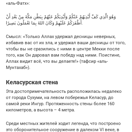
«аль-Фатх»:
وَهُوَ الَّذِي كَفَّ أَيْدِيَهُمْ عَنْكُمْ وَأَيْدِيَكُمْ عَنْهُمْ بِبَطْنِ مَكَّةَ مِنْ بَعْدِ أَنْ
أَظْفَرَكُمْ عَلَيْهِمْ وَكَانَ اللهُ بِمَا تَعْمَلُونَ بَصِيرًا.
Смысл: «Только Аллах удержал десницы неверных,
избавив вас от их зла, и удержал ваши десницы от того,
чтобы вы не сразились с ними в центре Мекки после
того, как Он даровал вам победу над ними. Поистине,
Аллах видит всё, что вы делаете!» (тафсир «аль-
Мунтахаб»).
Келасурская стена
Эта достопримечательность расположилась недалеко
от города Сухуми, на левом побережья Келасур, до
самой реки Ингур. Протяженность стены более 160
километров, а высота – 4 метра.
Среди местных жителей ходит легенда, что построено
это оборонительное сооружение в далеком VI веке, в