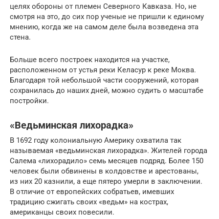
целях обороны от племен Северного Кавказа. Но, не
смотря на это, до сих пор ученые не пришли к единому
мнению, когда же на самом деле была возведена эта
стена.
Больше всего построек находится на участке,
расположенном от устья реки Келасур к реке Моква.
Благодаря той небольшой части сооружений, которая
сохранилась до наших дней, можно судить о масштабе
постройки.
«Ведьминская лихорадка»
В 1692 году колониальную Америку охватила так
называемая «ведьминская лихорадка». Жителей города
Салема «лихорадило» семь месяцев подряд. Более 150
человек были обвинены в колдовстве и арестованы,
из них 20 казнили, а еще пятеро умерли в заключении.
В отличие от европейских собратьев, имевших
традицию сжигать своих «ведьм» на кострах,
американцы своих повесили.