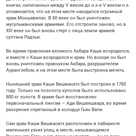
книгах, написанных между V веком до н.э и V веком н.э.
упоминается, что на этом месте находился огромный
храм Мокшавилас. В XII веке он был уничтожен
мусульманскими армиями. Его отстроили заново, но в
XIII веке он был вновь стерт с лица земли армией
султана Радзьи.
Во время правления великого Акбара Каши возродился,
и вместе с Каши возродился и храм. Но вскоре он был
вновь уничтожен правнуком Акбара, разрушителем
Аурангзебом, и на этом месте была выстроена мечеть.
Нынешний храм Каши Вишванатх был построен в 1785
году. Только на позолоту куполов было использовано
800 кг золота. В храме был восстановлен
первоначальный лингам — Ади Вишвешвара, во время
разорения спрятанный в колодце Гьян Вапи.
Сам храм Каши Вишванатх расположен в лабиринте
маленьких узких улиц, в месте, называющемся