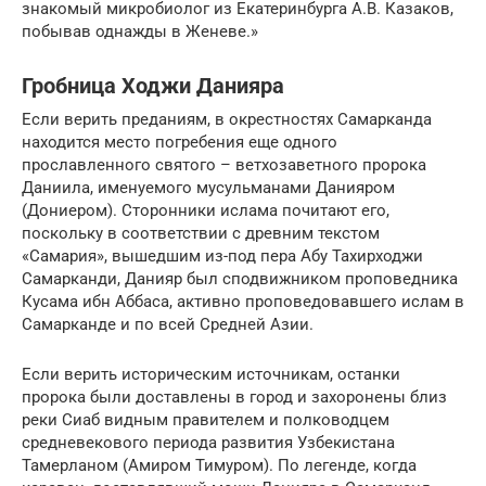
знакомый микробиолог из Екатеринбурга А.В. Казаков,
побывав однажды в Женеве.»
Гробница Ходжи Данияра
Если верить преданиям, в окрестностях Самарканда
находится место погребения еще одного
прославленного святого – ветхозаветного пророка
Даниила, именуемого мусульманами Данияром
(Дониером). Сторонники ислама почитают его,
поскольку в соответствии с древним текстом
«Самария», вышедшим из-под пера Абу Тахирходжи
Самарканди, Данияр был сподвижником проповедника
Кусама ибн Аббаса, активно проповедовавшего ислам в
Самарканде и по всей Средней Азии.
Если верить историческим источникам, останки
пророка были доставлены в город и захоронены близ
реки Сиаб видным правителем и полководцем
средневекового периода развития Узбекистана
Тамерланом (Амиром Тимуром). По легенде, когда