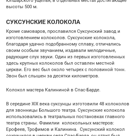
Юпшарского ущелья, в отдельных местах достигающие
высоты 500 м.
СУКСУНСКИЕ КОЛОКОЛА
Кроме самоваров, прославился Суксунский завод и
изготовлением колоколов. Суксунские колокола,
благодаря удачно подобранному сплаву, отличались
своим особым звучанием, издавали мелодичные,
радующие слух звуки. Один из первых изготовленных
здесь крупных колоколов был оставлен местной
церкви. Его вес был около четырех с половиной тонн.
Звон был слышен за десятки километров.
Колокол мастера Калининой в Спас-Барде.
В середине XIX века суксунцы изготовили 48 колоколов
для звонницы Большого театра. Суксунские колокола
использовались в театральных постановках главного
театра страны. Фамилии колокольных мастеров:
Ерофеев, Трофимов и Калинина. Суксунский колокол
сохранился в церкви села Спас-Барда, он отлит был