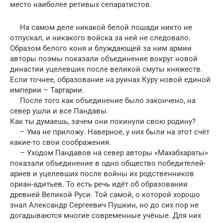
место наиболее ретивых сепаратистов.
На самом деле никакой белой лошади никто не
отпускал, и никакого войска за ней не следовало.
Образом белого коня и блуждающей за ним армии
авторы поэмы показали объединение вокруг новой
династии уцелевших после великой смуты княжеств.
Если точнее, образование на руинах Куру новой единой
империи – Тартарии.
После того как объединение было закончено, на
север ушли и все Пандавы.
Как ты думаешь, зачем они покинули свою родину?
– Ума не приложу. Наверное, у них были на этот счёт
какие-то свои соображения.
– Уходом Пандавов на север авторы «Махабхараты»
показали объединение в одно общество победителей-
ариев и уцелевших после войны их родственников
ориан-адитьев. То есть речь идёт об образовании
древней Великой Руси. Той самой, о которой хорошо
знал Александр Сергеевич Пушкин, но до сих пор не
догадываются многие современные учёные. Для них