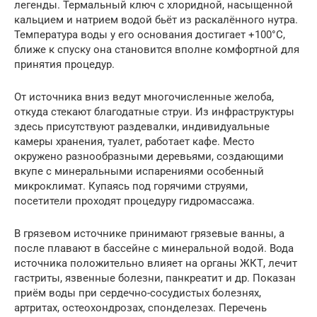
легенды. Термальный ключ с хлоридной, насыщенной
кальцием и натрием водой бьёт из раскалённого нутра.
Температура воды у его основания достигает +100°С,
ближе к спуску она становится вполне комфортной для
принятия процедур.
От источника вниз ведут многочисленные желоба,
откуда стекают благодатные струи. Из инфраструктуры
здесь присутствуют раздевалки, индивидуальные
камеры хранения, туалет, работает кафе. Место
окружено разнообразными деревьями, создающими
вкупе с минеральными испарениями особенный
микроклимат. Купаясь под горячими струями,
посетители проходят процедуру гидромассажа.
В грязевом источнике принимают грязевые ванны, а
после плавают в бассейне с минеральной водой. Вода
источника положительно влияет на органы ЖКТ, лечит
гастриты, язвенные болезни, панкреатит и др. Показан
приём воды при сердечно-сосудистых болезнях,
артритах, остеохондрозах, спонделезах. Перечень