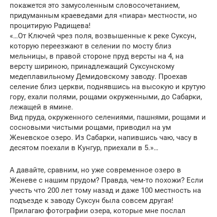
покажется это замусоленным словосочетанием,
придуманным краеведами для «пиара» местности, но
процитирую Радищева!
«…От Ключей чрез поля, возвышенные к реке Суксун,
которую переезжают в селении по мосту близ
мельницы, в правой стороне пруд версты на 4, на
версту шириною, принадлежащий Суксунскому
медеплавильному Демидовскому заводу. Проехав
селение близ церкви, поднявшись на высокую и крутую
гору, ехали полями, рощами окруженными, до Сабарки,
лежащей в ямине.
Вид пруда, окруженного селениями, пашнями, рощами и
сосновыми чистыми рощами, приводил на ум
Женевское озеро. Из Сабарки, напившись чаю, часу в
десятом поехали в Кунгур, приехали в 5.»…
А давайте, сравним, но уже современное озеро в
Женеве с нашим прудом? Правда, чем-то похожи? Если
учесть что 200 лет тому назад и даже 100 местность на
подъезде к заводу Суксун была совсем другая!
Прилагаю фотографии озера, которые мне послал