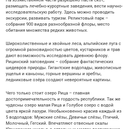
размещать лечебно-курортные заведения, вести научно-
исследовательскую работу. Здесь можно проводить
экскурсии, развивать туризм. Реликтовый парк –
собрание 900 видов разнообразной флоры, место
обитания множества редких животных.
Широколиственные и хвойные леса, альпийские луга с
огромной разновидностью цветов, кустарников и трав
дают возможность исследовать древнюю флору.
Рицинский заповедник – собрание фантастических
шедевров природы. Гигантские водопады, живописные
ущелья и каньоны, горные вершины и хребты,
ледниковые озёра создают невероятные картины.
Чего только стоит озеро Рица – главная
достопримечательность и гордость республики. Так же
чудесны озеро малая Рица и Голубое озеро с водой
цвета яркой лазури. Необыкновенно красив каждый из
5 водопадов: Мужские слёзы, Девичьи слёзы, Птичий,
Молочный, Гегский. Впечатляют отвесные скалы