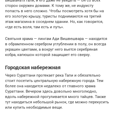
Вишванатх Гали, и его даже не увидеть — он со всех
сторон окружен домами. К тому же, не индуисту
попасть в него сложно. Чтобы посмотреть хотя бы на
его золотую крышу, туристы поднимаются на третий
этаж магазина в соседнем здании. Но, как говорится,
«где есть воля, там есть и путь».
Святыня храма — лингам Ади Вишвешвара — находится
в обрамленном серебром углублении в полу, он всегда
украшен цветами, а вокруг него вьется серебряная
кобра, капюшон которой защищает его сверху.
Городская набережная
Через Сураттани протекает река Тапи и обязательно
стоит посетить центральную набережную города. Тем
более она находится недалеко от главного храма
Сураттани. Вечером здесь довольно многолюдно,
вдоль набережной прогуливается много тайцев. Также
тут находиться небольшой рынок, где можно перекусить
или купить необходимые вещи.