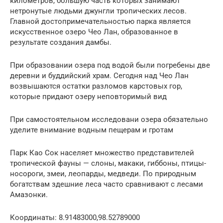
километров, большую часть которых занимают
нетронутые людьми джунгли тропических лесов.
Главной достопримечательностью парка является
искусственное озеро Чео Лан, образованное в
результате создания дамбы.
При образовании озера под водой были погребены две
деревни и буддийский храм. Сегодня над Чео Лан
возвышаются остатки разломов карстовых гор,
которые придают озеру неповторимый вид
При самостоятельном исследовани озера обязательно
уделите внимание водным пещерам и гротам
Парк Као Сок населяет множество представителей
тропической фауны — слоны, макаки, гиббоны, птицы-
носороги, змеи, леопарды, медведи. По природным
богатствам здешние леса часто сравнивают с лесами
Амазонки.
Координаты: 8.91483000,98.52789000