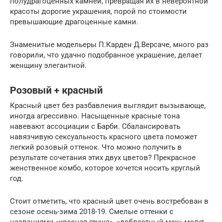
полудрагоценных камней, превращая их в невероятной
красоты дорогие украшения, порой по стоимости
превышающие драгоценные камни.
Знаменитые модельеры П.Карден Д.Версаче, много раз
говорили, что удачно подобранное украшение, делает
женщину элегантной.
Розовый + красный
Красный цвет без разбавления выглядит вызывающе,
иногда агрессивно. Насыщенные красные тона
навевают ассоциации с Барби. Сбалансировать
навязчивую сексуальность красного цвета поможет
легкий розовый оттенок. Что можно получить в
результате сочетания этих двух цветов? Прекрасное
женственное комбо, которое хочется носить круглый
год.
Стоит отметить, что красный цвет очень востребован в
сезоне осень-зима 2018-19. Смелые оттенки с
названиями «красная груша», «доблестный мак» могут