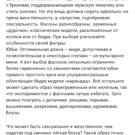
с брюками, поддерживающими мужскую тематику или
стиль унисекс. Но эта вещь должна сидеть идеально, не
пряча женственность, а, напротив, подчёркивая
сексуальность. Фасоны разнообразны: зауженные
«дудочки», классические модели, расклешённые от
колена или от бедра. При выборе учитывайте
особенности своей фигуры.
Юбки. Оптимальная длина – миди, допустимая и
позволительная в некоторых случаях – не вульгарное
мини. А вот выбор фасонов несколько ограничен:
более гармонично со смокингами сочетаются юбки
прямого простого кроя или ультрасексуальные
облегающие бёдра модели «карандаш». Всё остальное
может сделать образ перегруженным или нелепым, так
что экспериментов с фасонами лучше избегать. Зато
можно поиграть с деталями: рюшами, перьями,
вышивками, разрезами, драпировками, кружевами.
Блузы
Что может быть сексуальнее и женственнее, чем
надетая под смокинг лёгкая блуза? Такой образ точно