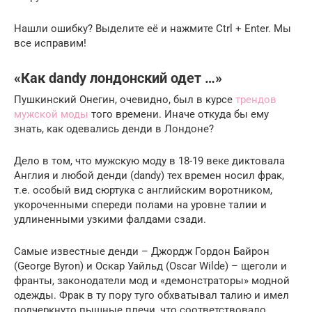
Нашли ошибку? Выделите её и нажмите Ctrl + Enter. Мы
все исправим!
«Как dandy лондонский одет …»
Пушкинский Онегин, очевидно, был в курсе
трендов
мужской моды
того времени. Иначе откуда бы ему
знать, как одевались денди в Лондоне?
Дело в том, что мужскую моду в 18-19 веке диктовала
Англия и любой денди (dandy) тех времен носил фрак,
т.е. особый вид сюртука с английским воротником,
укороченными спереди полами на уровне талии и
удлиненными узкими фалдами сзади.
Самые известные денди – Джордж Гордон Байрон
(George Byron) и Оскар Уайльд (Oscar Wilde) – щеголи и
франты, законодатели мод и «демонстраторы» модной
одежды. Фрак в ту пору туго обхватывал талию и имел
подчеркнуто пышные плечи, что соответствовало