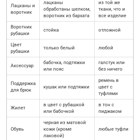
лацканы
из той же
Лацканы и
обработаны шелком,
ткани, что и
воротник
воротник из бархата
все изделие
Воротник
стойка
отложной
рубашки
Цвет
только белый
любой
рубашки
бабочка, подтяжки
галстук или
Аксессуар
или пояс
без ничего
ремень в
Поддержка
кушак или подтяжки
цвет с
для брюк
туфлями
в цвет с рубашкой
в тон с
Жилет
или бабочкой
пиджаком
черная из матовой
Обувь
кожи (кроме
любые туфли
лаковой)