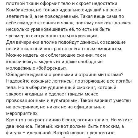
плотной ткани оформит тело и скроет недостатки.
Комбинезон, но только идеально сидящий на вас и
элегантный, а не повседневный. Такая вещь сама по
себе самодостаточная и яркая, поэтому смокинг должен
несколько уравновешивать её, то есть не быть
чрезмерно экстравагантным и кричащим.
Для вечеринки вполне подойдут джинсы, создающие
некий стильный контраст с элегантным смокингом.
Можно надеть как облегающие скинни, так и
классическую модель или даже свободные
молодёжные «бойфренды».
Обладаете идеально ровными и стройными ногами?
Надевайте кожаные леггинсы, повторяющие все изгибы
тела. Но выберите удлинённый смокинг, который
закроет ягодицы и сделает тандем менее
провокационным и вульгарным. Такой вариант уместен
на вечеринках, но никак не на официальных
мероприятиях.
Кроп-топ закроет линию бюста, оголив талию. Но учтите
два нюанса. Первый: живот должен быть плоским, а
фигура – идеальной. Второй нюанс: предпочтите