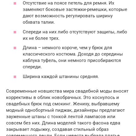
Отсутствие на поясе петель для ремня. Их
заменяют боковые застежки-ремешки, которые
дают возможность регулировать ширину
обхвата талии.
Спереди на них либо отсутствуют защипы, либо
их не более трех.
Длина – немного короче, чем у брюк для
классического костюма. Доходя до середины
каблука туфель, они немного присобираются
спереди.
Ширина каждой штанины средняя.
Современные новшества мира свадебной моды вносят
коррективы в облик новобрачных. Это коснулось и
свадебных брюк под смокинг. Жениху, выбравшему
модный однобортный пиджак, дизайнеры предлагают
зауженные штаны с тонкой лентой лампасов или
совсем без них. Длина моделей такого фасона едва
закрывает лодыжку, создавая стильный образ
современного денди. Если невеста выбрала платье