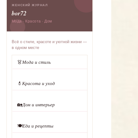
ЖЕНСКИЙ ЖУРНАЛ
bor72
Мода · Красота · Дом
Всё о стиле, красоте и уютной жизни —
в одном месте
👗
Мода и стиль
💄
Красота и уход
🏡
Дом и интерьер
🍽️
Еда и рецепты