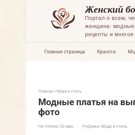
Перейти
Женский б
к
контенту
Портал о всем, ч
женщина: модные 
рецепты и многое
Главная страница
Красота
Мо
Главная
»
Мода и стиль
Модные платья на вып
фото
На чтение:
20 мин
Рубрика:
Мода и стиль