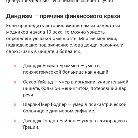
целеустремленные… И с ними не бывает скучно.
Дендизм – причина финансового краха
Если проследить историю жизни самых известных
модников начала 19 века, то можно увидеть
определенную закономерность. Многие модники,
подпадающие под значение слова денди, закончили
свою жизнь в нищете и болезнях.
Джордж Брайан Браммел — умер в
психиатрической больнице как нищий.
Оскар Уайльд — умер в изгнании, унизительной
нищете, больной менингитом, потерявший дар
речи.
Шарль-Пьер Бодлер — умер в психиатрической
больнице с диагнозом сифилис.
Джордж Гордон Байрон — умер от лихорадки в
Греции.