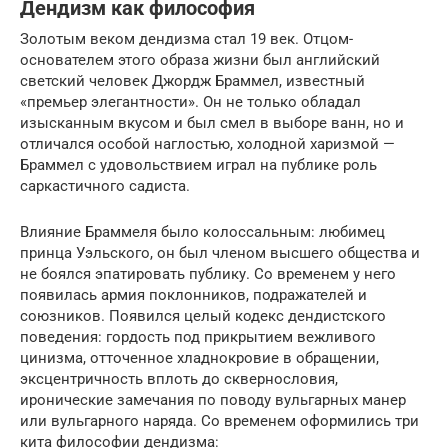
Дендизм как философия
Золотым веком дендизма стал 19 век. Отцом-
основателем этого образа жизни был английский
светский человек Джордж Браммел, известный
«премьер элегантности». Он не только обладал
изысканным вкусом и был смел в выборе ванн, но и
отличался особой наглостью, холодной харизмой —
Браммел с удовольствием играл на публике роль
саркастичного садиста.
Влияние Браммеля было колоссальным: любимец
принца Уэльского, он был членом высшего общества и
не боялся эпатировать публику. Со временем у него
появилась армия поклонников, подражателей и
союзников. Появился целый кодекс дендистского
поведения: гордость под прикрытием вежливого
цинизма, отточенное хладнокровие в обращении,
эксцентричность вплоть до сквернословия,
иронические замечания по поводу вульгарных манер
или вульгарного наряда. Со временем оформились три
кита философии дендизма: