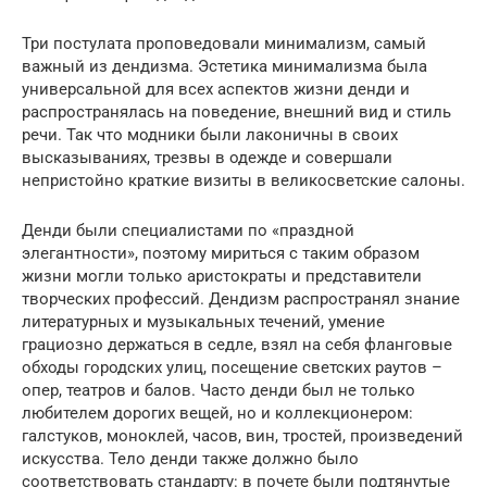
Три постулата проповедовали минимализм, самый
важный из дендизма. Эстетика минимализма была
универсальной для всех аспектов жизни денди и
распространялась на поведение, внешний вид и стиль
речи. Так что модники были лаконичны в своих
высказываниях, трезвы в одежде и совершали
непристойно краткие визиты в великосветские салоны.
Денди были специалистами по «праздной
элегантности», поэтому мириться с таким образом
жизни могли только аристократы и представители
творческих профессий. Дендизм распространял знание
литературных и музыкальных течений, умение
грациозно держаться в седле, взял на себя фланговые
обходы городских улиц, посещение светских раутов –
опер, театров и балов. Часто денди был не только
любителем дорогих вещей, но и коллекционером:
галстуков, моноклей, часов, вин, тростей, произведений
искусства. Тело денди также должно было
соответствовать стандарту: в почете были подтянутые