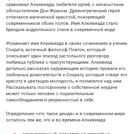
сравнивал Алкивиада, любителя оргий, с ненасытным
обольстителем Дон-Жуаном. Древнегреческий герой
отличался магической красотой, покоряющей
современников обоих полов. Имя Алкивиада стало
брендом андрогинного стиля в современной моде.
Упоминает имя Алкивиада в своих сочинениях и ученик
Сократа, античный философ Платон, который
описывает один эпизод застольного разговора
любимца публики с присутствующими. Алкивиад
детально рассказал окружающим историю провала его
любовных домогательств к Сократу, который отверг его
красоту и цветущую молодость, и посмеялся над ним.
Рассказывать посторонним о собственной неудаче
может только человек с поразительным
самообладанием и уверенностью в себе.
Определение «что такое денди» и в современном мире
осталось тем же, что и во времена Алкивиада:
самоуверенный, сознательно идущий на