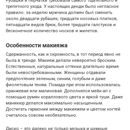
Рубашки и перчатки требовали самого тщательного и
трепетного ухода. У настоящих денди было негласное
правило: за неделю мужчина должен был сменить
около двадцати рубашек, тридцати носовых платков,
пятнадцати видов брюк, более тридцати галстуков и
бесконечное количество носков и жилетов.
Особенности макияжа
Сдержанность, как и скромность, в тот период явно не
была в тренде. Макияж делали невероятно броским.
Естественные, натуральные оттенки длительно время
были невостребованными. Женщины отдавали
предпочтение зеленым, синим, голубым и даже
фиолетовым теням. Помада при этом использовалась
оранжевая или малиновая. Дополнялся мейк-ап с
помощью румян кораллового цвета и яркой туши. Даже
маникюр делался максимально насыщенным.
Достигать гармонии между макияжем и цветом ногтей
считалось совсем необязательно.
Диско – это далеко не только музыка и шумные