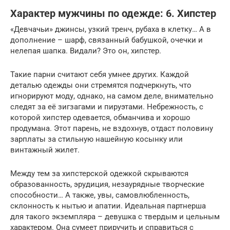
Характер мужчины по одежде: 6. Хипстер
«Девчачьи» джинсы, узкий тренч, рубаха в клетку… А в
дополнение – шарф, связанный бабушкой, очечки и
нелепая шапка. Видали? Это он, хипстер.
Такие парни считают себя умнее других. Каждой
деталью одежды они стремятся подчеркнуть, что
игнорируют моду, однако, на самом деле, внимательно
следят за её зигзагами и пируэтами. Небрежность, с
которой хипстер одевается, обманчива и хорошо
продумана. Этот парень, не вздохнув, отдаст половину
зарплаты за стильную нашейную косынку или
винтажный жилет.
Между тем за хипстерской одежкой скрываются
образованность, эрудиция, незаурядные творческие
способности… А также, увы, самовлюбленность,
склонность к нытью и апатии. Идеальная партнерша
для такого экземпляра – девушка с твердым и цельным
характером. Она сумеет приручить и справиться с