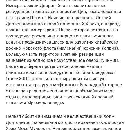
Императорский Дворец. Это знаменитая летняя
резиденция правителей династии Цин, расположенная
на окраине Пекина. Наивысшего расцвета Летний
Дворец достиг во второй половине XIX века, в период
правления императрицы Цыси, которая потратила на
возведение роскошных дворцов и павильонов все
деньги, предназначавшиеся для развития китайского
военно-морского флота (маленький женский каприз).
Большую часть территории летней резиденции
занимает живописное искусственное озеро Куньмин.
Вдоль его берега протянулась галерея Чанлан –
длинный крытый переход, стены которого содержат
более 8000 картин, иллюстрирующих китайскую
историю, литературу и мифологию. В западной стороне
от галереи расположено одно из любимейших мест
отдыха императрицы Циси – изысканный озерный
павильон Мраморная ладья
Нельзя обойти вниманием и величественный Холм
Долголетия, на вершине которого возведен буддийский
Храм Моря Мудрости. Непревзойденное архитектурное