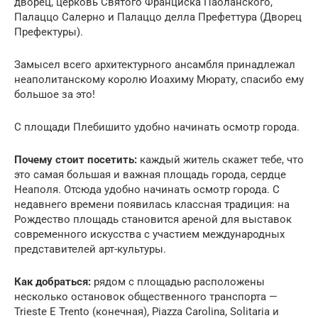
дворец, церковь Святого Франциска Паоланского,
Палаццо Салерно и Палаццо делла Префеттура (Дворец
Префектуры).
Замысел всего архитектурного ансамбля принадлежал
неаполитанскому королю Иоахиму Мюрату, спасибо ему
большое за это!
С площади Плебишито удобно начинать осмотр города.
Почему стоит посетить:
каждый житель скажет тебе, что
это самая большая и важная площадь города, сердце
Неаполя. Отсюда удобно начинать осмотр города. С
недавнего времени появилась классная традиция: на
Рождество площадь становится ареной для выставок
современного искусства с участием международных
представителей арт-культуры.
Как добраться:
рядом с площадью расположены
несколько остановок общественного транспорта —
Trieste E Trento (конечная), Piazza Carolina, Solitaria и