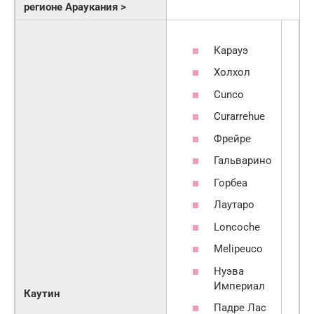
регионе Араукания >
Карауэ
Холхол
Cunco
Curarrehue
Фрейре
Гальварино
Горбеа
Лаутаро
Loncoche
Melipeuco
Нуэва
Империал
Каутин
Падре Лас