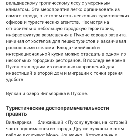
вальдивскому тропическому лесу с умеренным
климатом.
.
Эти мероприятия легко организовать из
самого города, в котором есть несколько туристических
офисов и туристических агентств.
Несмотря на
относительно небольшую городскую территорию,
инфраструктура размещения в Пуконе хорошо развита,
начиная от хостелов для пеших туристов и заканчивая
роскошными отелями.
Блюда чилийской и
интернациональной кухни можно отведать в одном из
нескольких городских ресторанов.
В последнее время
Пукон стал одним из основных направлений для
инвестиций в
второй дом
и миграции с точки зрения
удобств.
Вулкан и озеро Вильяррика в Пуконе.
Туристические достопримечательности
править
Вильяррика
— ближайший к Пукону вулкан, на который
часто поднимаются из города. Другие вулканы в этом
районе включают
Мочо-
Чошуенко
,
Кетрупильян
и