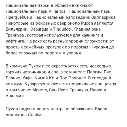
Национальные парки
в области включают
Национальный парк Villarrica
,
Национальный парк
Huerquehue
и
Национальный заповедник Вилларрика
.
Некоторые из основных озер около Pucón являются
Вильяррик
,
Caburgua
и
Tinquilco
. Главная река —
Транкура
, которая используется для каякинга и
рафтинга. На реке есть разные
уровни сложности:
от
простых семейных прогулок по порогам III уровня до
более сложных по порогам V уровня.
В
коммуне
Пукон и ее окрестностях
есть несколько
горячих источников и спа, в
том числе: Палгин, Рио-
Бланко, Уифе, Кимей-Ко и Лос-Позонес.
В соседней
коммуне
Курарреуэ
также есть популярные спа-центры,
в том числе: Менету, Сан-Луис, Транкура, Панки и
Анкамил.
Пукон виден в левом центре изображения.
Вдали
виднеется
Ллайма
.