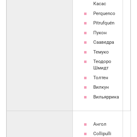
Касас
Perquenco
Pitrufquén
Пукон
Сааведра
Темуко
Теодоро
Шмидт
Толтен
Вилкун
Вильяррика
Ангол
Collipulli