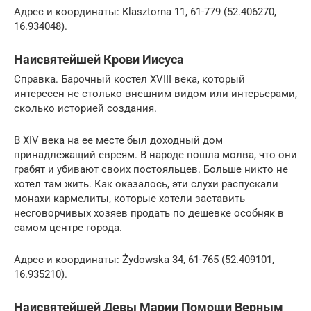
Адрес и координаты: Klasztorna 11, 61-779 (52.406270,
16.934048).
Наисвятейшей Крови Иисуса
Справка. Барочный костел XVIII века, который
интересен не столько внешним видом или интерьерами,
сколько историей создания.
В XIV века на ее месте был доходный дом
принадлежащий евреям. В народе пошла молва, что они
грабят и убивают своих постояльцев. Больше никто не
хотел там жить. Как оказалось, эти слухи распускали
монахи кармелиты, которые хотели заставить
несговорчивых хозяев продать по дешевке особняк в
самом центре города.
Адрес и координаты: Żydowska 34, 61-765 (52.409101,
16.935210).
Наисвятейшей Девы Марии Помощи Верным