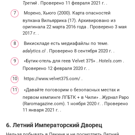
Третий
.
Проверено 11 февраля 2021 г.
.
Морено, Хьюго (2000).
Карта опасностей
вулкана Вильяррика
(17).
Архивировано из
оригинала
22 марта 2016 года
.
Проверено 3 мая
2017 г.
.
Викискладе есть медиафайлы по теме
.
adalytics.cl
.
Проверено 8 сентября 2020 г.
.
«Бутик-отель для геев Velvet 375»
.
Hotels.com
.
Проверено 12 февраля 2020 г.
.
https://www.velvet375.com/
.
«Давайте поговорим о безопасных местах и ​​
первом кемпинге ЛГБТК + в Чили»
.
Журнал
Раро
(Raromagazine.com).
1 ноября 2020 г.
.
Проверено
11 января 2021 г.
.
6. Летний Императорский Дворец
Нельзя побывать в Пекине и не посмотреть Летний