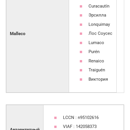
Curacautín
Эрсилла
Lonquimay
Лос Соусес
Malleco
Lumaco
Purén
Renaico
Traiguén
Виктория
LCCN : n95102616
VIAF : 142058373
Авторитетный