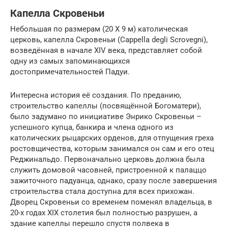
Капелла Скровеньи
Небольшая по размерам (20 Х 9 м) католическая
церковь, капелла Скровеньи (Cappella degli Scrovegni),
возведённая в начале XIV века, представляет собой
одну из самых запоминающихся
достопримечательностей Падуи.
Интересна история её создания. По преданию,
строительство капеллы (посвящённой Богоматери),
было задумано по инициативе Энрико Скровеньи –
успешного купца, банкира и члена одного из
католических рыцарских орденов, для отпущения греха
ростовщичества, которым занимался он сам и его отец
Реджинальдо. Первоначально церковь должна была
служить домовой часовней, пристроенной к палаццо
зажиточного падуанца, однако, сразу после завершения
строительства стала доступна для всех прихожан.
Дворец Скровеньи со временем поменял владельца, в
20-х годах XIX столетия был полностью разрушен, а
здание капеллы перешло спустя полвека в