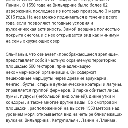
Ланин
. С 1558 года на Вильяррике было более 82
извержений, последнее из которых произошло 3 марта
2015 года. На нее можно подниматься в течение всего
года, если позволяют погодные условия и
вулканическая активность. Зимой вершина полностью
покрыта снегом, и с нее открывается вид как минимум
на семь окружающих озер.
Эль-Каньи, что означает «преображающееся зрелище»,
представляет собой частную охраняемую территорию
площадью 500 гектаров, принадлежащую
некоммерческой организации.
Он содержит
пешеходные маршруты
через древние
араукарии
,
ленгас
,
бухты
, старые вулканические кратеры и лагуны.
Управляется группой фермеров. В парке обитают лисы,
пумы
,
пудусы
(небольшой вид оленей), дикие утки и
кондоры
, а также многие другие виды.
Со смотровой
площадки
,
расположенной на высоте 1550 метров над
уровнем моря, открывается вид на четыре близлежащих
вулкана:
Вильяррика
,
Кетрупильян
,
Ланин
и
Ллайма
.