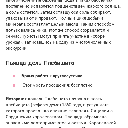
многочисленные бассейны. Вода в таких бассейнах
постепенно испаряется под действием жаркого солнца,
а соль остается. Затем оставшуюся соль собирают,
упаковывают и продают. Полный цикл добычи
минерала составляет целый месяц. Таким способом
пользовались инки, этот же способ сохраняется и
сейчас. Туристы могут принять участие в «сборе
урожая», записавшись на одну из многочисленных
экскурсий.
Пьяцца-дель-Плебишито
Время работы: круглосуточно.
Стоимость посещения: бесплатно.
История:
площадь Плебишито названа в честь
плебисцита (референдума) 1860 года, в результате
которого произошло слияние Неаполя и Сицилии с
Сардинским королевством. Площадь обрамлена
знаковыми достопримечательностями: Королевский