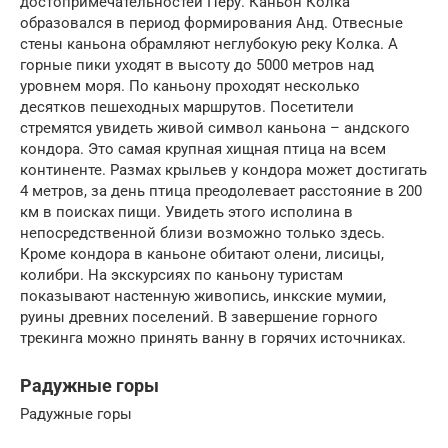
достопримечательностей Перу. Каньон Колка
образовался в период формирования Анд. Отвесные
стены каньона обрамляют неглубокую реку Колка. А
горные пики уходят в высоту до 5000 метров над
уровнем моря. По каньону проходят несколько
десятков пешеходных маршрутов. Посетители
стремятся увидеть живой символ каньона – андского
кондора. Это самая крупная хищная птица на всем
континенте. Размах крыльев у кондора может достигать
4 метров, за день птица преодолевает расстояние в 200
км в поисках пищи. Увидеть этого исполина в
непосредственной близи возможно только здесь.
Кроме кондора в каньоне обитают олени, лисицы,
колибри. На экскурсиях по каньону туристам
показывают настенную живопись, инкские мумии,
руины древних поселений. В завершение горного
трекинга можно принять ванну в горячих источниках.
Радужные горы
Радужные горы