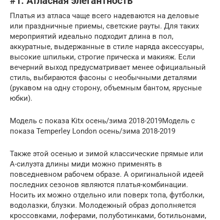
#1. Атласная элегантность
Платья из атласа чаще всего надеваются на деловые
или праздничные приемы, светские рауты. Для таких
мероприятий идеально подходит длина в пол,
аккуратные, выдержанные в стиле наряда аксессуары,
высокие шпильки, строгие прическа и макияж. Если
вечерний выход предусматривает менее официальный
стиль, выбираются фасоны с необычными деталями
(рукавом на одну сторону, объемным бантом, ярусные
юбки).
Модель с показа Kitx осень/зима 2018-2019Модель с
показа Temperley London осень/зима 2018-2019
Также этой осенью и зимой классические прямые или
А-силуэта длины миди можно применять в
повседневном рабочем образе. А оригинальной идеей
последних сезонов являются платья-комбинации.
Носить их можно отдельно или поверх топа, футболки,
водолазки, блузки. Молодежный образ дополняется
кроссовками, лоферами, полуботинками, ботильонами,