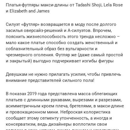
Платья-футляры макси-длины от Tadashi Shoji, Lela Rose
и Elizabeth and James
Силуэт «футляр» возвращается в моду после долгого
засилья оверсайз-решений и А-силуэтов. Впрочем,
пояснить жизнеспособность этого тренда несложно –
мало какое платье способно создать женственный и
соблазнительный образ без вульгарности и
чрезмерного оголения. Футляр же (даже самый простой
и закрытый) выгодно подчеркивает изгибы фигуры
Девушкам не нужно прилагать усилия, чтобы привлечь
внимание представителей сильного пола!
В показах 2019 года представлена масса облегающих
платьев с длинными рукавами, вырезами и разрезами,
асимметричным кроем плеча, бретелями, в макси-длине
и провокационном мини. Неброская колористика
сообщает этому сегменту утонченность, а иногда и
консерватизм, ведь дизайнеры воплотили свои