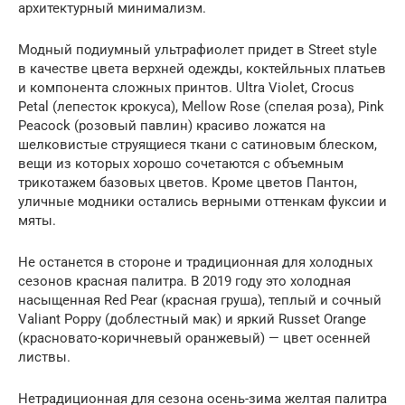
архитектурный минимализм.
Модный подиумный ультрафиолет придет в Street style
в качестве цвета верхней одежды, коктейльных платьев
и компонента сложных принтов. Ultra Violet, Crocus
Petal (лепесток крокуса), Mellow Rose (спелая роза), Pink
Peacock (розовый павлин) красиво ложатся на
шелковистые струящиеся ткани с сатиновым блеском,
вещи из которых хорошо сочетаются с объемным
трикотажем базовых цветов. Кроме цветов Пантон,
уличные модники остались верными оттенкам фуксии и
мяты.
Не останется в стороне и традиционная для холодных
сезонов красная палитра. В 2019 году это холодная
насыщенная Red Pear (красная груша), теплый и сочный
Valiant Poppy (доблестный мак) и яркий Russet Orange
(красновато-коричневый оранжевый) — цвет осенней
листвы.
Нетрадиционная для сезона осень-зима желтая палитра