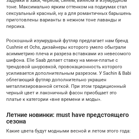
задумки в хаки, черном, синем, винном и изумрудном
тоне. Максимально ярким оттенком на подиумах стал
сексуальный красный, ну а для романтичных барышень
приготовлены варианты в нежном тоне лаванды и
персика.
Роскошный изумрудный футляр предлагает нам бренд
Cushnie et Ochs, дизайнеры которого умело обыграли
асимметрию плеча и разреза вставками из невесомого
шифона. Elie Saab делает ставку на мини-платье с
трендовой шнуровкой, провокационность которого
усиливается дополнительным разрезом. У Sachin & Babi
облегающий футляр дополнительно украшен
металлизированной сеткой. При этом традиционный
черный цвет и лаконичный фасон приобщает это
платье к категории «вне времени и моды».
Летние новинки: must have предстоящего
сезона
Какие цвета будут модными весной и летом этого года: