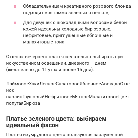
Обладательницам креативного розового блонда
подходит вся гамма зеленых оттенков;
Для девушек с шоколадными волосами белой
кожей идеальны холодные бирюзовые,
нефритовые, приглушенные яблочные и
малахитовые тона.
Оттенок вечернего платья желательно выбирать при
искусственном освещении, дневного – днем
(желательно до 11 утра и после 15 дня).
ЛаймовоеХакиЛесноеСалатовоеЯблочноеАвокадоОтте
нок
павлинГрушовыйНефритовоеМятноеМалахитовоеЦвет
попугаяБирюза
Платье зеленого цвета: выбираем
идеальный фасон
Платья изумрудного цвета пользуются заслуженной