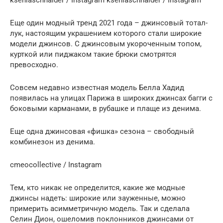
kseniaschnaider / Instagram kseniaschnaider / Instagram
Еще один модный тренд 2021 года – джинсовый тотал-
лук, настоящим украшением которого стали широкие
модели джинсов. С джинсовым укороченным топом,
курткой или пиджаком такие брюки смотрятся
превосходно.
Совсем недавно известная модель Белла Хадид
появилась на улицах Парижа в широких джинсах багги с
боковыми карманами, в рубашке и плаще из денима.
Еще одна джинсовая «фишка» сезона – свободный
комбинезон из денима.
cmeocollective / Instagram
Тем, кто никак не определится, какие же модные
джинсы надеть: широкие или зауженные, можно
примерить асимметричную модель. Так и сделала
Селин Дион, ошеломив поклонников джинсами от