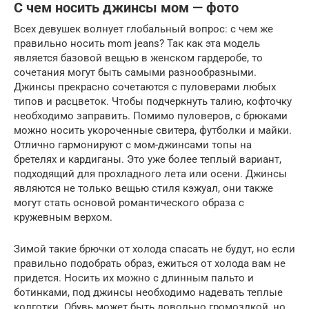
С чем носить джинсы мом — фото
Всех девушек волнует глобальный вопрос: с чем же
правильно носить mom jeans? Так как эта модель
является базовой вещью в женском гардеробе, то
сочетания могут быть самыми разнообразными.
Джинсы прекрасно сочетаются с пуловерами любых
типов и расцветок. Чтобы подчеркнуть талию, кофточку
необходимо заправить. Помимо пуловеров, с брюками
можно носить укороченные свитера, футболки и майки.
Отлично гармонируют с мом-джинсами топы на
бретелях и кардиганы. Это уже более теплый вариант,
подходящий для прохладного лета или осени. Джинсы
являются не только вещью стиля кэжуал, они также
могут стать основой романтического образа с
кружевным верхом.
Зимой такие брючки от холода спасать не будут, но если
правильно подобрать образ, ежиться от холода вам не
придется. Носить их можно с длинным пальто и
ботинками, под джинсы необходимо надевать теплые
колготки. Обувь может быть довольно громоздкой, но