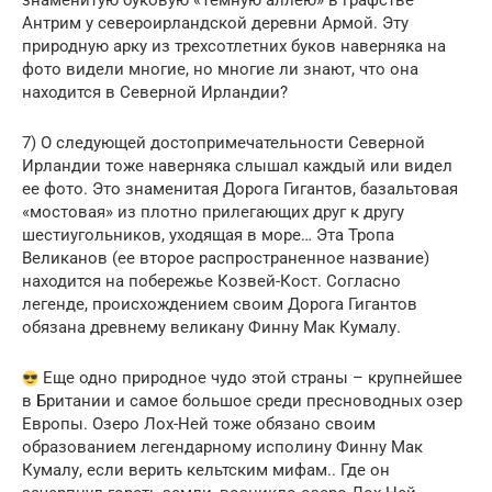
Антрим у североирландской деревни Армой. Эту
природную арку из трехсотлетних буков наверняка на
фото видели многие, но многие ли знают, что она
находится в Северной Ирландии?
7) О следующей достопримечательности Северной
Ирландии тоже наверняка слышал каждый или видел
ее фото. Это знаменитая Дорога Гигантов, базальтовая
«мостовая» из плотно прилегающих друг к другу
шестиугольников, уходящая в море… Эта Тропа
Великанов (ее второе распространенное название)
находится на побережье Козвей-Кост. Согласно
легенде, происхождением своим Дорога Гигантов
обязана древнему великану Финну Мак Кумалу.
Еще одно природное чудо этой страны – крупнейшее
в Британии и самое большое среди пресноводных озер
Европы. Озеро Лох-Ней тоже обязано своим
образованием легендарному исполину Финну Мак
Кумалу, если верить кельтским мифам.. Где он