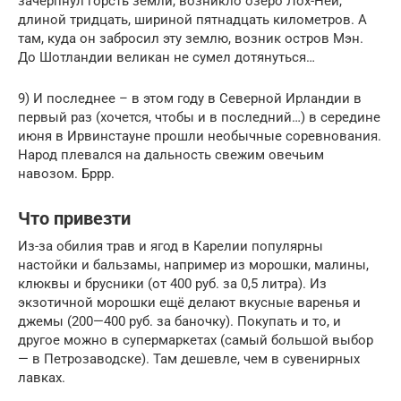
зачерпнул горсть земли, возникло озеро Лох-Ней,
длиной тридцать, шириной пятнадцать километров. А
там, куда он забросил эту землю, возник остров Мэн.
До Шотландии великан не сумел дотянуться…
9) И последнее – в этом году в Северной Ирландии в
первый раз (хочется, чтобы и в последний…) в середине
июня в Ирвинстауне прошли необычные соревнования.
Народ плевался на дальность свежим овечьим
навозом. Бррр.
Что привезти
Из-за обилия трав и ягод в Карелии популярны
настойки и бальзамы, например из морошки, малины,
клюквы и брусники (от 400 руб. за 0,5 литра). Из
экзотичной морошки ещё делают вкусные варенья и
джемы (200—400 руб. за баночку). Покупать и то, и
другое можно в супермаркетах (самый большой выбор
— в Петрозаводске). Там дешевле, чем в сувенирных
лавках.