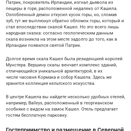
Патрик, покровитель Ирландии, изгнал дьявола из
пещеры в горе, расположенной недалеко от Кашела.
Озлобленный демон откусил кусок горы, но, сломав
зуб, тут же выплюнул обратно обломок горы, который и
стал впоследствии скалой Кашел. Но это всего лишь
народная сказка: согласно геологическим данным
скала возникла на этом месте задолго до того, как в
Ирландии появился святой Патрик.
Долгое время скала Кашел была резиденцией королей
Мунстера. Вершину скалы венчает комплекс зданий,
отличающийся уникальной архитектурой, в их
числе часовня Кормака и собор Кашела. Здесь же
хранится коллекция кельтского искусства.
В центре Кашела вы найдете несколько удобных отелей,
например, Baileys, расположенный в георгианском
особняке с видом на замок Кашел. Отель предлагает
гостям бесплатную парковку.
Гостеприимство и размещение в Северной