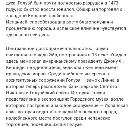
духа. Голуэй был почти полностью разрушен в 1473
году, но быстро восстановился. Обширная торговля с
западной Европой, особенно с
Испанией, способствовала росту благополучия и
процветанию города, а испанское влияние чувствуется
здесь и по сей день.
Центральной достопримечательностью Голуэя
считается площадь Эйр, построенная в 18 веке. Увидев
здесь мемориал американскому президенту Джону Ф.
Кеннеди, не удивляйтесь, ведь клан Кеннеди имеет
ирландские корни. Среди наиболее интересных
архитектурных сооружений Голуэя — замок Линча, в
котором теперь расположен банк, церковь Святого
Николая и Голуэйский собор. История Голуэя
представлена в экспозициях Городского музея, возле
которого построено знаковое сооружение — Испанская
арка, которая ведет к площади Испанского парада,
излюбленного места прогулок среди испанских
торговцев, поселившихся в Голуэе.