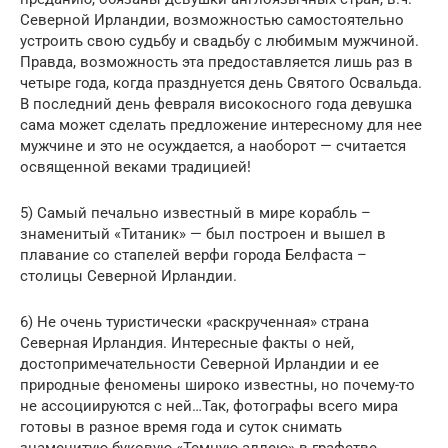
Северной Ирландии, возможностью самостоятельно
устроить свою судьбу и свадьбу с любимым мужчиной.
Правда, возможность эта предоставляется лишь раз в
четыре года, когда празднуется день Святого Освальда.
В последний день февраля високосного года девушка
сама может сделать предложение интересному для нее
мужчине и это не осуждается, а наоборот — считается
освященной веками традицией!
5) Самый печально известный в мире корабль –
знаменитый «Титаник» — был построен и вышел в
плавание со стапелей верфи города Белфаста –
столицы Северной Ирландии.
6) Не очень туристически «раскрученная» страна
Северная Ирландия. Интересные факты о ней,
достопримечательности Северной Ирландии и ее
природные феномены широко известны, но почему-то
не ассоциируются с ней…Так, фотографы всего мира
готовы в разное время года и суток снимать
знаменитую буковую «Темную аллею» в графстве