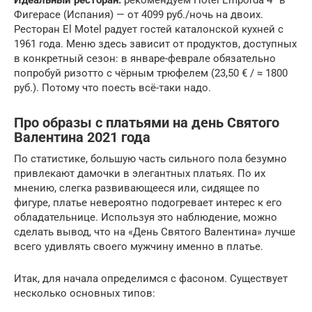
Идеальный ресторан:
рекомендуем Hotel Empordà 4* в
Фигерасе (Испания) — от 4099 руб./ночь на двоих.
Ресторан El Motel радует гостей каталонской кухней с
1961 года. Меню здесь зависит от продуктов, доступных
в конкретный сезон: в январе-феврале обязательно
попробуй ризотто с чёрным трюфелем (23,50 € / ≈ 1800
руб.). Потому что поесть всё-таки надо.
Про образы с платьями на день Святого
Валентина 2021 года
По статистике, большую часть сильного пола безумно
привлекают дамочки в элегантных платьях. По их
мнению, слегка развивающееся или, сидящее по
фигуре, платье невероятно подогревает интерес к его
обладательнице. Используя это наблюдение, можно
сделать вывод, что на «День Святого Валентина» лучше
всего удивлять своего мужчину именно в платье.
Итак, для начала определимся с фасоном. Существует
несколько основных типов: