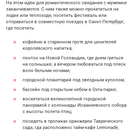
На этом идеи для романтического свидания с мужемне
заканчиваются. С ним также можно прокатиться на
лодке или теплоходе, посетить фестиваль или
отправиться в совместную поездку в Санкт-Петербург,
где посетить:
кофейню в старинном гроте для ценителей
королевского напитка;
понтон на Новой Голландии, где днем греться
на солнышке, а вечером любоваться под плеск
волн белыми ночами;
городской планетарий под звездным куполом;
бассейн под открытым небом в Охта-парке;
восхититься великолепной городской
панорамой с колоннады Исаакиевского собора
с высоты полета птиц;
посидеть в тропиках оранжереи Таврического
сада, гда расположено тайм-кафе Lemonade;