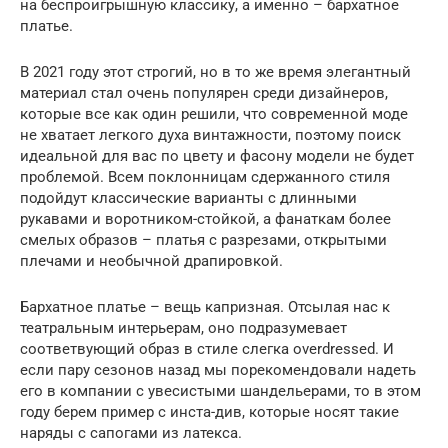
на беспроигрышную классику, а именно – бархатное
платье.
В 2021 году этот строгий, но в то же время элегантный
материал стал очень популярен среди дизайнеров,
которые все как один решили, что современной моде
не хватает легкого духа винтажности, поэтому поиск
идеальной для вас по цвету и фасону модели не будет
проблемой. Всем поклонницам сдержанного стиля
подойдут классические варианты с длинными
рукавами и воротником-стойкой, а фанаткам более
смелых образов – платья с разрезами, открытыми
плечами и необычной драпировкой.
Бархатное платье – вещь капризная. Отсылая нас к
театральным интерьерам, оно подразумевает
соответвующий образ в стиле слегка overdressed. И
если пару сезонов назад мы порекомендовали надеть
его в компании с увесистыми шандельерами, то в этом
году берем пример с инста-див, которые носят такие
наряды с сапогами из латекса.