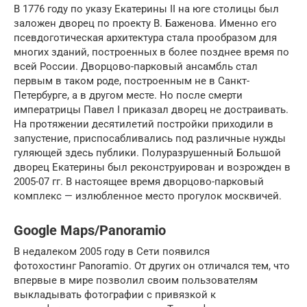
В 1776 году по указу Екатерины II на юге столицы был
заложен дворец по проекту В. Баженова. Именно его
псевдоготическая архитектура стала прообразом для
многих зданий, построенных в более позднее время по
всей России. Дворцово-парковый ансамбль стал
первым в таком роде, построенным не в Санкт-
Петербурге, а в другом месте. Но после смерти
императрицы Павел I приказал дворец не достраивать.
На протяжении десятилетий постройки приходили в
запустение, приспосабливались под различные нужды
гуляющей здесь публики. Полуразрушенный Большой
дворец Екатерины был реконструирован и возрожден в
2005-07 гг. В настоящее время дворцово-парковый
комплекс — излюбленное место прогулок москвичей.
Google Maps/Panoramio
В недалеком 2005 году в Сети появился
фотохостинг Panoramio. От других он отличался тем, что
впервые в мире позволил своим пользователям
выкладывать фотографии с привязкой к