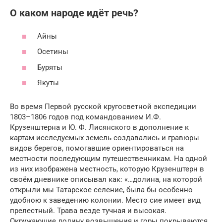
О каком народе идёт речь?
Айны
Осетины
Буряты
Якуты
Во время Первой русской кругосветной экспедиции
1803–1806 годов под командованием И.Ф.
Крузенштерна и Ю. Ф. Лисянского в дополнение к
картам исследуемых земель создавались и гравюры
видов берегов, помогавшие ориентироваться на
местности последующим путешественникам. На одной
из них изображена местность, которую Крузенштерн в
своём дневнике описывал как: «…долина, на которой
открыли мы Татарское селение, была бы особенно
удобною к заведению колонии. Место сие имеет вид
прелестный. Трава везде тучная и высокая.
Окружающие долину возвышения и горы покрываются