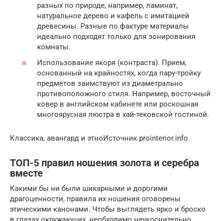
разных по природе, например, ламинат,
натуральное дерево и кафель с имитацией
древесины. Разные по фактуре материалы
идеально подходят только для зонирования
комнаты.
Использование якоря (контраста). Прием,
основанный на крайностях, когда пару-тройку
предметов заимствуют из диаметрально
противоположного стиля. Например, восточный
ковер в английском кабинете или роскошная
многоярусная люстра в хай-тековской гостиной.
Классика, авангард и этноИсточник prointerior.info
ТОП-5 правил ношения золота и серебра
вместе
Какими бы ни были шикарными и дорогими
драгоценности, правила их ношения оговорены
этическими канонами. Чтобы выглядеть ярко и броско
в глазах окружающих, необходимо неукоснительно