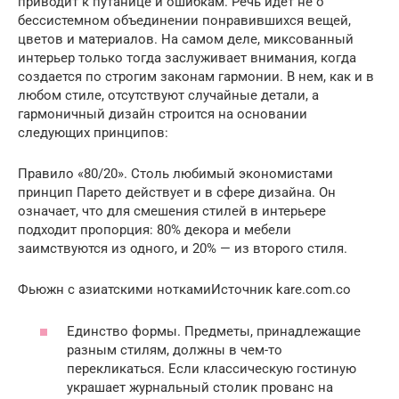
приводит к путанице и ошибкам. Речь идет не о
бессистемном объединении понравившихся вещей,
цветов и материалов. На самом деле, миксованный
интерьер только тогда заслуживает внимания, когда
создается по строгим законам гармонии. В нем, как и в
любом стиле, отсутствуют случайные детали, а
гармоничный дизайн строится на основании
следующих принципов:
Правило «80/20». Столь любимый экономистами
принцип Парето действует и в сфере дизайна. Он
означает, что для смешения стилей в интерьере
подходит пропорция: 80% декора и мебели
заимствуются из одного, и 20% — из второго стиля.
Фьюжн с азиатскими ноткамиИсточник kare.com.co
Единство формы. Предметы, принадлежащие
разным стилям, должны в чем-то
перекликаться. Если классическую гостиную
украшает журнальный столик прованс на