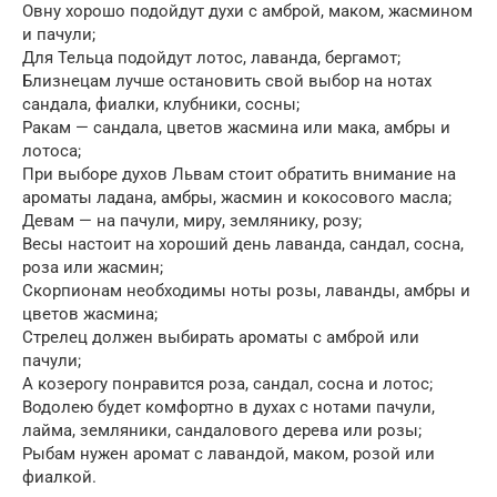
Овну хорошо подойдут духи с амброй, маком, жасмином
и пачули;
Для Тельца подойдут лотос, лаванда, бергамот;
Близнецам лучше остановить свой выбор на нотах
сандала, фиалки, клубники, сосны;
Ракам — сандала, цветов жасмина или мака, амбры и
лотоса;
При выборе духов Львам стоит обратить внимание на
ароматы ладана, амбры, жасмин и кокосового масла;
Девам — на пачули, миру, землянику, розу;
Весы настоит на хороший день лаванда, сандал, сосна,
роза или жасмин;
Скорпионам необходимы ноты розы, лаванды, амбры и
цветов жасмина;
Стрелец должен выбирать ароматы с амброй или
пачули;
А козерогу понравится роза, сандал, сосна и лотос;
Водолею будет комфортно в духах с нотами пачули,
лайма, земляники, сандалового дерева или розы;
Рыбам нужен аромат с лавандой, маком, розой или
фиалкой.