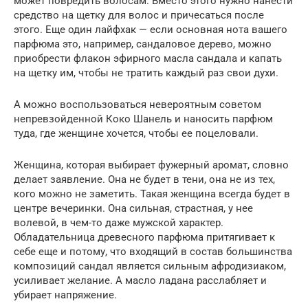
может повредить волосам. Вместо этого нужно нанести
средство на щетку для волос и причесаться после
этого. Еще один лайфхак — если основная нота вашего
парфюма это, например, сандаловое дерево, можно
приобрести флакон эфирного масла сандала и капать
на щетку им, чтобы не тратить каждый раз свои духи.
А можно воспользоваться невероятным советом
непревзойденной Коко Шанель и наносить парфюм
туда, где женщине хочется, чтобы ее поцеловали.
Женщина, которая выбирает фужерный аромат, словно
делает заявление. Она не будет в тени, она не из тех,
кого можно не заметить. Такая женщина всегда будет в
центре вечеринки. Она сильная, страстная, у нее
волевой, в чем-то даже мужской характер.
Обладательница древесного парфюма притягивает к
себе еще и потому, что входящий в состав большинства
композиций сандал является сильным афродизиаком,
усиливает желание. А масло ладана расслабляет и
убирает напряжение.