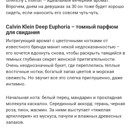
Givenchy L’Interdit – идеальный вечерний аромат.
Впрочем, днем на девушках за 30 он тоже будет хорошо
сидеть, если наносить его совсем чуть-чуть.
Calvin Klein Deep Euphoria – томный парфюм
для свидания
Интригующий аромат с цветочными нотками от
известного бренда манит некой недосказанностью –
его хочется вдохнуть снова, чтобы раскрыть таящийся в
темных глубинах секрет женской притягательности.
Очень неоднозначный букет, где переплелись теплые
восточные нотки, богатый запах цветов и морская
свежесть. Но звучит все это слегка приглушенно, даже
интимно.
Начальная нота: белый перец, мандарин и прохладная
молекула каскалон. Серединный аккорд: герань, черная
роза, пион, жасмин. За ними выступает «тяжелая
артиллерия» из мускуса, пачули и влажных древесных
запахов.