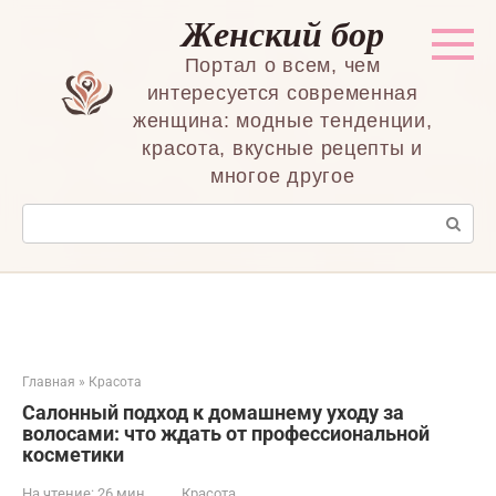
Перейти
Женский бор
к
контенту
Портал о всем, чем
интересуется современная
женщина: модные тенденции,
красота, вкусные рецепты и
многое другое
Поиск:
Главная
»
Красота
Салонный подход к домашнему уходу за
волосами: что ждать от профессиональной
косметики
На чтение:
26 мин
Красота