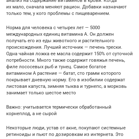
анализ на содержание витаминов в крови. Когда
их мало, сначала меняют рацион. Добавки назначают
только тем, у кого проблемы с пищеварением.
Норма для человека с четырех лет — 5000
международных единиц витамина А. Он должен
получать его из еды животного и растительного
происхождения. Лучший источник — печень трески.
Одна чайная ложка ее масла содержит 150% от суточной
потребности. Много также содержит говяжья печень,
филе лососевых рыб и тунец. Самое богатое
витамином А растение — батат, сто грамм которого
покрывает дневную норму. Его в изобилии содержат
листовая капуста, зимняя тыква и турнепс, а морковь
занимает только шестое место
Важно: учитывается термически обработанный
корнеплод, а не сырой
Некоторые люди, устав от акне, покупают системные
ретиноиды и пьют по дозировкам из интернета. Это