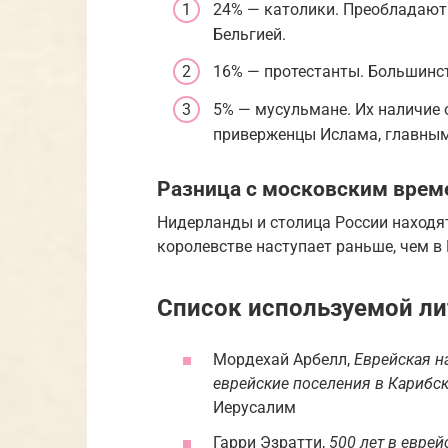
24% — католики. Преобладают 
Бельгией.
16% — протестанты. Большинст
5% — мусульмане. Их наличие
приверженцы Ислама, главным 
Разница с московским врем
Нидерланды и столица России находят
королевстве наступает раньше, чем в 
Список используемой л
Мордехай Арбелл,
Еврейская н
еврейские поселения в Карибск
Иерусалим
Гарри Эзратти,
500 лет в евре