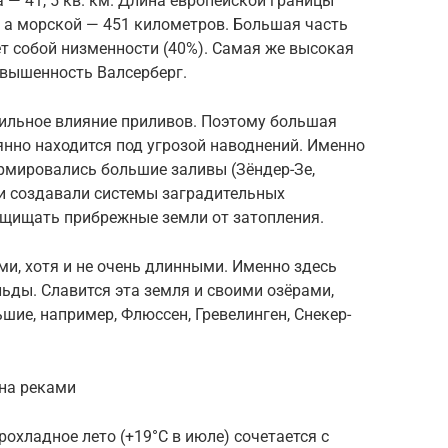
— 41, 5 кв. км. Длина европейской границы
 а морской — 451 километров. Большая часть
т собой низменности (40%). Самая же высокая
звышенность Валсерберг.
ильное влияние приливов. Поэтому большая
нно находится под угрозой наводнений. Именно
ормировались большие заливы (Зёндер-Зе,
ми создавали системы заградительных
щищать прибрежные земли от затопления.
и, хотя и не очень длинными. Именно здесь
ьды. Славится эта земля и своими озёрами,
шие, например, Флюссен, Гревелинген, Снекер-
на реками
охладное лето (+19°С в июле) сочетается с