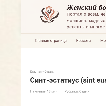
Перейти
Женский б
к
контенту
Портал о всем, ч
женщина: модные 
рецепты и многое
Главная страница
Красота
Мо
Главная
»
Отдых
Синт-эстатиус (sint eus
На чтение:
18 мин
Рубрика:
Отдых