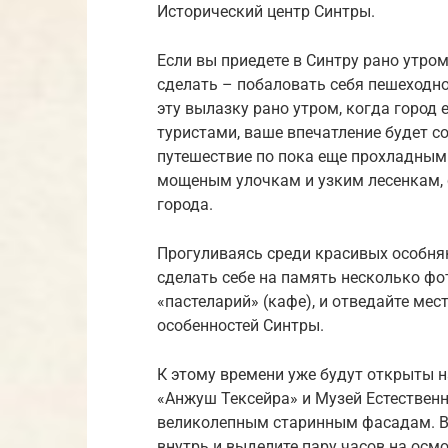
Исторический центр Синтры.
Если вы приедете в Синтру рано утром
сделать – побаловать себя пешеходно
эту вылазку рано утром, когда город 
туристами, ваше впечатление будет с
путешествие по пока еще прохладным 
мощеным улочкам и узким лесенкам,
города.
Прогуливаясь среди красивых особняк
сделать себе на память несколько фот
«пастеларий» (кафе), и отведайте ме
особенностей Синтры.
К этому времени уже будут открыты н
«Анжуш Тексейра» и Музей Естественн
великолепным старинным фасадам. Вы
внутрь и выделите пару часов на осм