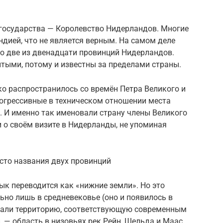
государства — Королевство Нидерландов. Многие
дией, что не является верным. На самом деле
о две из двенадцати провинций Нидерландов.
тыми, потому и известны за пределами страны.
о распространилось со времён Петра Великого и
рогрессивные в техническом отношении места
. И именно так именовали страну члены Великого
 о своём визите в Нидерланды, не упоминая
сто названия двух провинций
к переводится как «нижние земли». Но это
ьно лишь в средневековье (оно и появилось в
овали территорию, соответствующую современным
 — область в низовьях рек Рейн, Шельда и Маас,