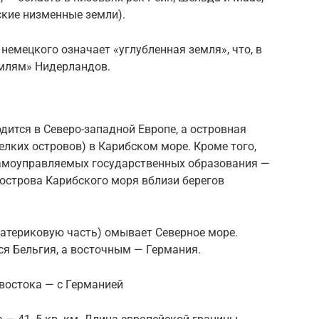
ские низменные земли).
немецкого означает «углубленная земля», что, в
емлям» Нидерландов.
ится в Северо-западной Европе, а островная
мелких островов) в Карибском море. Кроме того,
самоуправляемых государственных образования —
 острова Карибского моря вблизи берегов
 материковую часть) омывает Северное море.
 Бельгия, а восточным — Германия.
 востока — с Германией