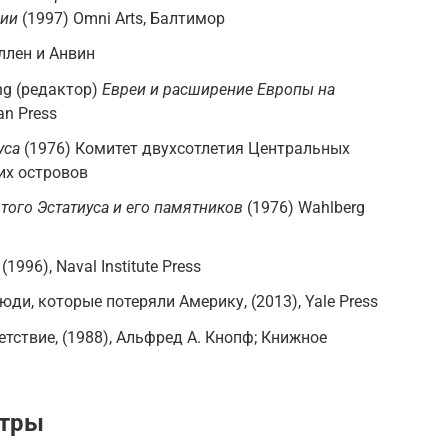
дии
(1997) Omni Arts, Балтимор
Аллен и Анвин
ing (редактор)
Евреи и расширение Европы на
an Press
уса
(1976) Комитет двухсотлетия Центральных
их островов
того Эстатиуса и его памятников
(1976) Wahlberg
1996), Naval Institute Press
и, которые потеряли Америку, (2013), Yale Press
етствие, (1988), Альфред А. Кнопф; Книжное
нтры