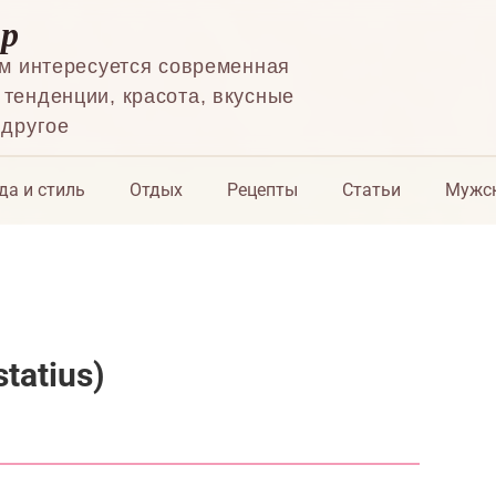
ор
ем интересуется современная
тенденции, красота, вкусные
 другое
да и стиль
Отдых
Рецепты
Статьи
Мужск
tatius)