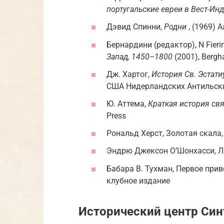
португальские евреи в Вест-Ин
Дэвид Спинни,
Родни
, (1969) 
Бернардини (редактор), N Fier
Запад, 1450–1800
(2001), Bergh
Дж. Хартог,
История Св. Эстати
США Нидерландских Антильск
Ю. Аттема,
Краткая история свя
Press
Рональд Херст, Золотая скала, (
Эндрю Джексон О’Шонхасси, Люд
Бабара В. Тухман, Первое прив
клубное издание
Исторический центр Си