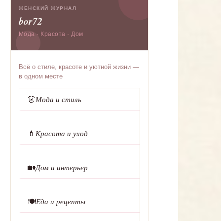
ЖЕНСКИЙ ЖУРНАЛ
bor72
Мода · Красота · Дом
Всё о стиле, красоте и уютной жизни —
в одном месте
👗
Мода и стиль
💄
Красота и уход
🏡
Дом и интерьер
🍽️
Еда и рецепты