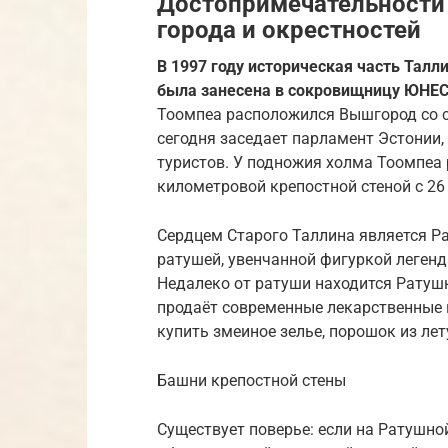
Достопримечательности 
города и окрестностей
В 1997 году историческая часть Талл
была занесена в сокровищницу ЮНЕ
Тоомпеа расположился Вышгород со с
сегодня заседает парламент Эстонии, 
туристов. У подножия холма Тоомпеа 
километровой крепостной стеной с 2
Сердцем Старого Таллина является Р
ратушей, увенчанной фигуркой легенд
Недалеко от ратуши находится Ратушн
продаёт современные лекарственные 
купить змеиное зелье, порошок из ле
Башни крепостной стены
Существует поверье: если на Ратушно