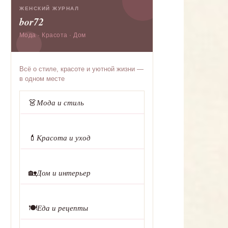
ЖЕНСКИЙ ЖУРНАЛ
bor72
Мода · Красота · Дом
Всё о стиле, красоте и уютной жизни —
в одном месте
👗
Мода и стиль
💄
Красота и уход
🏡
Дом и интерьер
🍽️
Еда и рецепты