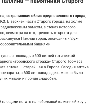
Таллина — памятники Старого
ина, сохранившая облик средневекового города,
СКО
. В верхней части Старого города, на холме
редневековым замком, в стенах которого
но, несмотря на это, крепость открыта для
раскинулся Нижний город, опоясанный 2-ух-
6 оборонительными башнями.
атушная площадь с 600-летней готической
арного «городского стража» Старого Тоомаса.
ая аптека — старейшая в Европе. Сегодня аптека
препараты, а 600 лет назад здесь можно было
тучих мышей и прочие снадобья.
й площади встать на небольшой каменный круг,