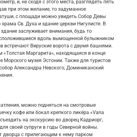
етр, и, не сходя с этого места, разглядеть пять
дав при этом желание, то задуманное
ратуши, с площади можно увидеть Собор Девы
храма Св. Духа и здание церкви Нигулисте. В
 здание заслуживает внимания, будь то
расположившиеся вдоль вымощенной булыжником
тов встречают Вируские ворота с двумя башнями.
м «Толстая Маргарита», находящаяся в конце
е Морского музея Эстонии. Также для туристов
собор Александра Невского, Доминиканский
жения.
атления, можно подняться на смотровые
ечку кофе или бокал крепкого ликёра «Vana
 съездить на экскурсию во дворец Кадриорг,
для своей супруги в годы Северной войны.
от дворца с прилегающим к нему парком