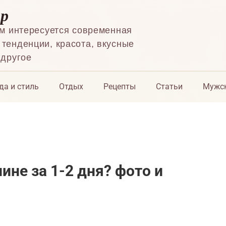
ор
ем интересуется современная
тенденции, красота, вкусные
 другое
да и стиль
Отдых
Рецепты
Статьи
Мужск
ине за 1-2 дня? фото и