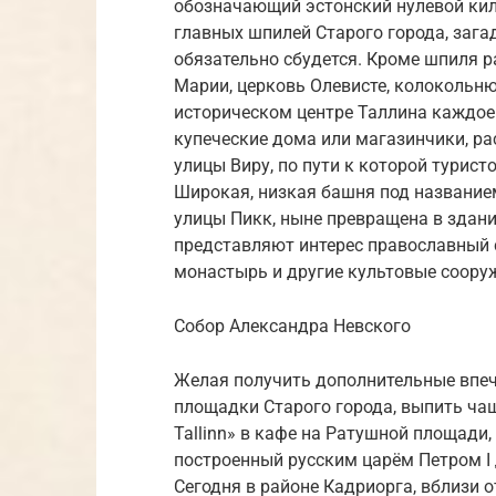
обозначающий эстонский нулевой килом
главных шпилей Старого города, зага
обязательно сбудется. Кроме шпиля 
Марии, церковь Олевисте, колокольню 
историческом центре Таллина каждое
купеческие дома или магазинчики, 
улицы Виру, по пути к которой турис
Широкая, низкая башня под название
улицы Пикк, ныне превращена в здани
представляют интерес православный 
монастырь и другие культовые соору
Собор Александра Невского
Желая получить дополнительные впеч
площадки Старого города, выпить чаш
Tallinn» в кафе на Ратушной площади,
построенный русским царём Петром I 
Сегодня в районе Кадриорга, вблизи 