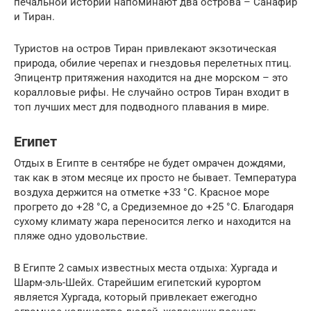
печальной истории напоминают два острова – Санафир
и Тиран.
Туристов на остров Тиран привлекают экзотическая
природа, обилие черепах и гнездовья перелетных птиц.
Эпицентр притяжения находится на дне морском – это
коралловые рифы. Не случайно остров Тиран входит в
топ лучших мест для подводного плавания в мире.
Египет
Отдых в Египте в сентябре не будет омрачен дождями,
так как в этом месяце их просто не бывает. Температура
воздуха держится на отметке +33 °C. Красное море
прогрето до +28 °C, а Средиземное до +25 °C. Благодаря
сухому климату жара переносится легко и находится на
пляже одно удовольствие.
В Египте 2 самых известных места отдыха: Хургада и
Шарм-эль-Шейх. Старейшим египетский курортом
является Хургада, который привлекает ежегодно