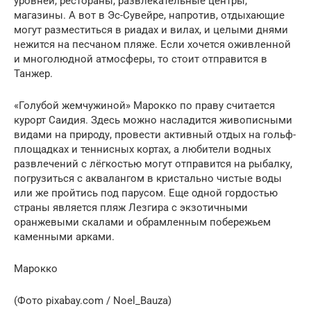
уровней, рестораны, развлекательные центры,
магазины. А вот в Эс-Сувейре, напротив, отдыхающие
могут разместиться в риадах и вилах, и целыми днями
нежится на песчаном пляже. Если хочется оживленной
и многолюдной атмосферы, то стоит отправится в
Танжер.
«Голубой жемчужиной» Марокко по праву считается
курорт Саидия. Здесь можно насладится живописными
видами на природу, провести активный отдых на гольф-
площадках и теннисных кортах, а любители водных
развлечений с лёгкостью могут отправится на рыбалку,
погрузиться с аквалангом в кристально чистые воды
или же пройтись под парусом. Еще одной гордостью
страны является пляж Лезгира с экзотичными
оранжевыми скалами и обрамленным побережьем
каменными арками.
Марокко
(Фото pixabay.com / Noel_Bauza)