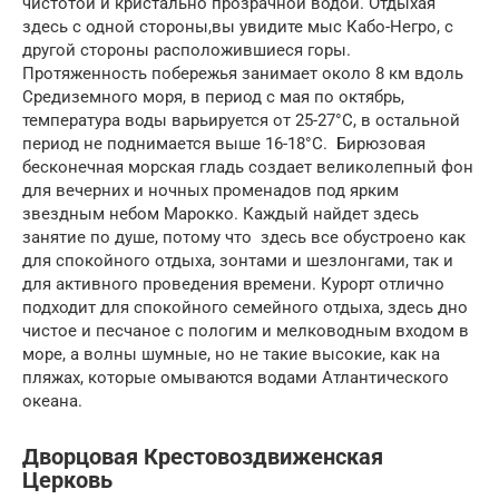
чистотой и кристально прозрачной водой. Отдыхая
здесь с одной стороны,вы увидите мыс Кабо-Негро, с
другой стороны расположившиеся горы.
Протяженность побережья занимает около 8 км вдоль
Средиземного моря, в период с мая по октябрь,
температура воды варьируется от 25-27°С, в остальной
период не поднимается выше 16-18°С. Бирюзовая
бесконечная морская гладь создает великолепный фон
для вечерних и ночных променадов под ярким
звездным небом Марокко. Каждый найдет здесь
занятие по душе, потому что здесь все обустроено как
для спокойного отдыха, зонтами и шезлонгами, так и
для активного проведения времени. Курорт отлично
подходит для спокойного семейного отдыха, здесь дно
чистое и песчаное с пологим и мелководным входом в
море, а волны шумные, но не такие высокие, как на
пляжах, которые омываются водами Атлантического
океана.
Дворцовая Крестовоздвиженская
Церковь