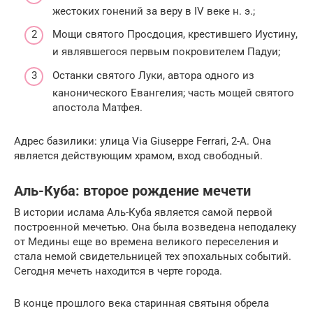
жестоких гонений за веру в IV веке н. э.;
Мощи святого Просдоция, крестившего Иустину,
и являвшегося первым покровителем Падуи;
Останки святого Луки, автора одного из
канонического Евангелия; часть мощей святого
апостола Матфея.
Адрес базилики: улица Via Giuseppe Ferrari, 2-A. Она
является действующим храмом, вход свободный.
Аль-Куба: второе рождение мечети
В истории ислама Аль-Куба является самой первой
построенной мечетью. Она была возведена неподалеку
от Медины еще во времена великого переселения и
стала немой свидетельницей тех эпохальных событий.
Сегодня мечеть находится в черте города.
В конце прошлого века старинная святыня обрела