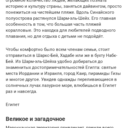
огромное количество людей, желающих познать
историю и культуру страны, заняться дайвингом, просто
понежиться на чистейшем пляже. Вдоль Синайского
полуострова растянулся Шарм-эль-Шейх. Его главная
особенность в том, что большая часть пляжей
коралловые. Это находка для любителей подводного
плавания, но для отдыха с детьми не подойдёт.
Чтобы комфортно было всем членам семьи, стоит
отправиться в Шаркс-Бей, Хадабе или же в бухту Набк-
Бей. Из Шарм-эль-Шейха удобно добираться до
знаменитых достопримечательностей Египта: святые
места Иордании и Израиля, город Каир, пирамиды Гизы
и многое другое. Увидев однажды переливающиеся в
солнечных лучах лазурное море, влюбишься в Египет
раз и навсегда.
Египет
Великое и загадочное
Марокканская территория привлекает, прежде всего,