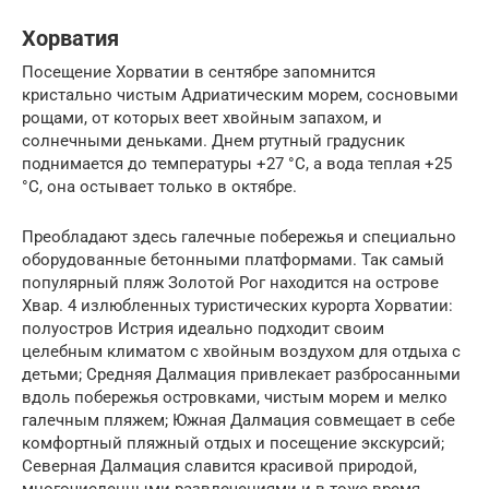
Хорватия
Посещение Хорватии в сентябре запомнится
кристально чистым Адриатическим морем, сосновыми
рощами, от которых веет хвойным запахом, и
солнечными деньками. Днем ртутный градусник
поднимается до температуры +27 °C, а вода теплая +25
°C, она остывает только в октябре.
Преобладают здесь галечные побережья и специально
оборудованные бетонными платформами. Так самый
популярный пляж Золотой Рог находится на острове
Хвар. 4 излюбленных туристических курорта Хорватии:
полуостров Истрия идеально подходит своим
целебным климатом с хвойным воздухом для отдыха с
детьми; Средняя Далмация привлекает разбросанными
вдоль побережья островками, чистым морем и мелко
галечным пляжем; Южная Далмация совмещает в себе
комфортный пляжный отдых и посещение экскурсий;
Северная Далмация славится красивой природой,
многочисленными развлечениями и в тоже время