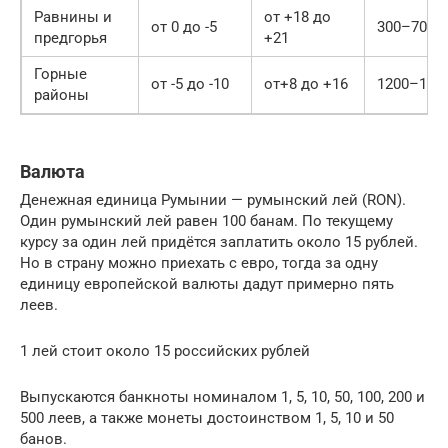
Равнины и
от +18 до
от 0 до -5
300–700
предгорья
+21
Горные
от -5 до -10
от+8 до +16
1200–150
районы
Валюта
Денежная единица Румынии — румынский лей (RON).
Один румынский лей равен 100 банам. По текущему
курсу за один лей придётся заплатить около 15 рублей.
Но в страну можно приехать с евро, тогда за одну
единицу европейской валюты дадут примерно пять
леев.
1 лей стоит около 15 российских рублей
Выпускаются банкноты номиналом 1, 5, 10, 50, 100, 200 и
500 леев, а также монеты достоинством 1, 5, 10 и 50
банов.