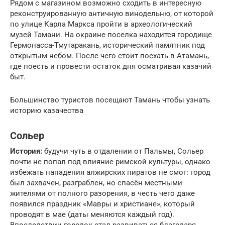
Рядом с магазином возможно сходить в интересную
реконструированную античную винодельню, от которой
по улице Карла Маркса пройти в археологический
музей Тамани. На окраине поселка находится городище
Гермонасса-Тмутаракань, исторический памятник под
открытым небом. После чего стоит поехать в Атамань,
где поесть и провести остаток дня осматривая казачий
быт.
Большинство туристов посещают Тамань чтобы узнать
историю казачества
Сольер
История:
будучи чуть в отдалении от Пальмы, Сольер
почти не попал под влияние римской культуры, однако
избежать нападения алжирских пиратов не смог: город
был захвачен, разграблен, но спасён местными
жителями от полного разорения, в честь чего даже
появился праздник «Мавры и христиане», который
проводят в мае (даты меняются каждый год).
Впоследствии городок стал развиваться благодаря