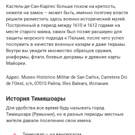
Кастель-де-Сан-Карлес больше похож на крепость,
нежели на замок – может быть, именно поэтому власти
решили разместить здесь военно-исторический музей.
Построенный в период между 1610 и 1612 годами на
месте старого маяка, замок был позже расширен для
защиты морского подхода к Пальме, после чего успел
послужить в качестве военных казарм и даже тюрьмы.
Внутри вы увидите множество образцов оружия,
униформы, флаги, боевые диорамы и древние карты
Майорки.
Адрес: Museo Histórico Militar de San Carlos, Carretera Dic
de l’Oest, s/n, 07015 Palma, Illes Balears, Испания.
История Тимишоары
Для удобства все время буду называть город
Тимишоара (Румыния), но в разные периоды местные
жители давали поселению свои имена:
Темешвар – на венгерском.