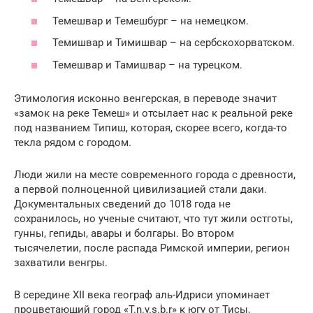
Темешвар и Темешбург – на немецком.
Темишвар и Тимишвар – на сербскохорватском.
Темешвар и Тамишвар – на турецком.
Этимология исконно венгерская, в переводе значит
«замок на реке Темеш» и отсылает нас к реальной реке
под названием Типиш, которая, скорее всего, когда-то
текла рядом с городом.
Люди жили на месте современного города с древности,
а первой полноценной цивилизацией стали даки.
Документальных сведений до 1018 года не
сохранилось, но ученые считают, что тут жили остготы,
гунны, гепиды, авары и болгары. Во втором
тысячелетии, после распада Римской империи, регион
захватили венгры.
В середине XII века географ аль-Идриси упоминает
процветающий город «T.n.y.s.b.r» к югу от Тисы,