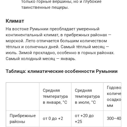
только горные вершины, но и глубокие
таинственные пещеры.
Климат
На востоке Румынии преобладает умеренный
континентальный климат, в прибрежных районах —
морской. Лето отличается большим количеством
тёплых и солнечных дней. Самый тёплый месяц —
июль. Зимой прохладно, особенно в горных районах.
Самый холодный месяц — январь.
Таблица: климатические особенности Румынии
Годовое
Средняя
Средняя
количест
температура
температура
осадков,
в январе, °C
в июле, °C
мм
Прибрежные
от +20 до
от 0 до +2
300–400
районы
+25