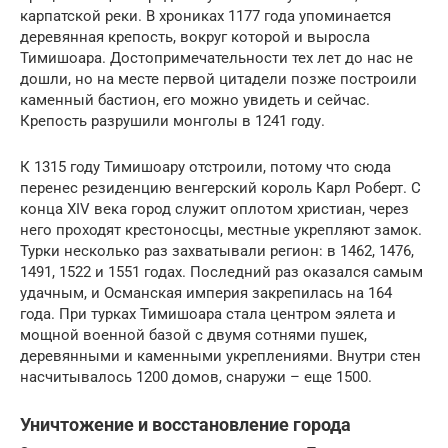
карпатской реки. В хрониках 1177 года упоминается
деревянная крепость, вокруг которой и выросла
Тимишоара. Достопримечательности тех лет до нас не
дошли, но на месте первой цитадели позже построили
каменный бастион, его можно увидеть и сейчас.
Крепость разрушили монголы в 1241 году.
К 1315 году Тимишоару отстроили, потому что сюда
перенес резиденцию венгерский король Карл Роберт. С
конца XIV века город служит оплотом христиан, через
него проходят крестоносцы, местные укрепляют замок.
Турки несколько раз захватывали регион: в 1462, 1476,
1491, 1522 и 1551 годах. Последний раз оказался самым
удачным, и Османская империя закрепилась на 164
года. При турках Тимишоара стала центром эялета и
мощной военной базой с двумя сотнями пушек,
деревянными и каменными укреплениями. Внутри стен
насчитывалось 1200 домов, снаружи – еще 1500.
Уничтожение и восстановление города