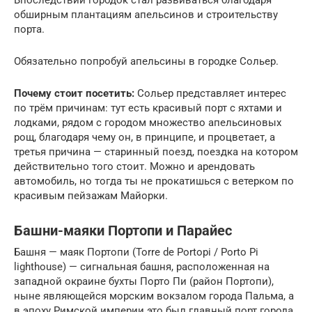
обширным плантациям апельсинов и строительству
порта.
Обязательно попробуй апельсины в городке Сольер.
Почему стоит посетить:
Сольер представляет интерес
по трём причинам: тут есть красивый порт с яхтами и
лодками, рядом с городом множество апельсиновых
рощ, благодаря чему он, в принципе, и процветает, а
третья причина — старинный поезд, поездка на котором
действительно того стоит. Можно и арендовать
автомобиль, но тогда ты не прокатишься с ветерком по
красивым пейзажам Майорки.
Башни-маяки Портопи и Парайес
Башня — маяк Портопи (Torre de Portopi / Porto Pi
lighthouse) — сигнальная башня, расположенная на
западной окраине бухты Порто Пи (район Портопи),
ныне являющейся морским вокзалом города Пальма, а
в эпоху Римской империи это был главный порт города.