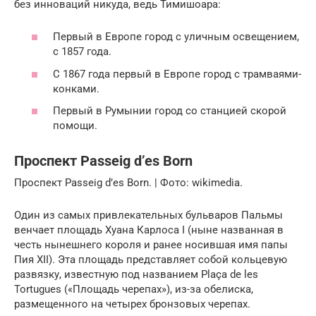
без инноваций никуда, ведь Тимишоара:
Первый в Европе город с уличным освещением,
с 1857 года.
С 1867 года первый в Европе город с трамваями-
конками.
Первый в Румынии город со станцией скорой
помощи.
Проспект Passeig d’es Born
Проспект Passeig d’es Born. | Фото: wikimedia.
Один из самых привлекательных бульваров Пальмы
венчает площадь Хуана Карлоса I (ныне названная в
честь нынешнего короля и ранее носившая имя папы
Пия XII). Эта площадь представляет собой кольцевую
развязку, известную под названием Plaça de les
Tortugues («Площадь черепах»), из-за обелиска,
размещенного на четырех бронзовых черепах.