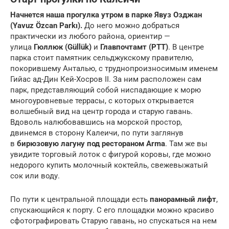
Начнется наша прогулка утром в парке Явуз Озджан
(Yavuz Özcan Parkı).
До него можно добраться
практически из любого района, ориентир —
улица
Гюллюк (Güllük)
и
Главпочтамт (PTT)
. В центре
парка стоит памятник сельджукскому правителю,
покорившему Анталью, с труднопроизносимым именем
Гийас ад-Дин Кей-Хосров II. За ним расположен сам
парк, представляющий собой ниспадающие к морю
многоуровневые террасы, с которых открывается
волшебный вид на центр города и старую гавань.
Вдоволь налюбовавшись на морской простор,
двинемся в сторону Калеичи, по пути заглянув
в
бирюзовую лагуну под рестораном Arma
. Там же вы
увидите торговый лоток с фигурой коровы, где можно
недорого купить молочный коктейль, свежевыжатый
сок или воду.
По пути к центральной площади есть
панорамный лифт
,
спускающийся к порту. С его площадки можно красиво
сфотографировать Старую гавань, но спускаться на нем