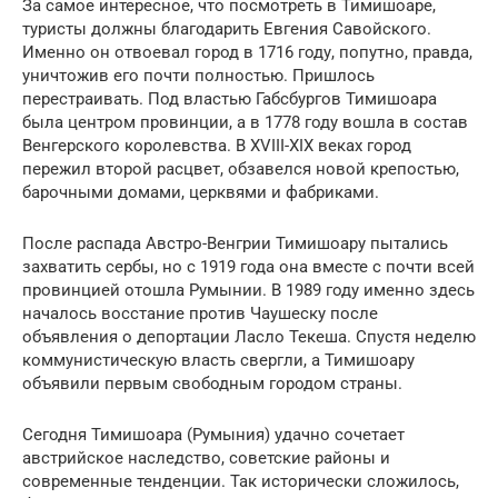
За самое интересное, что посмотреть в Тимишоаре,
туристы должны благодарить Евгения Савойского.
Именно он отвоевал город в 1716 году, попутно, правда,
уничтожив его почти полностью. Пришлось
перестраивать. Под властью Габсбургов Тимишоара
была центром провинции, а в 1778 году вошла в состав
Венгерского королевства. В XVIII-XIX веках город
пережил второй расцвет, обзавелся новой крепостью,
барочными домами, церквями и фабриками.
После распада Австро-Венгрии Тимишоару пытались
захватить сербы, но с 1919 года она вместе с почти всей
провинцией отошла Румынии. В 1989 году именно здесь
началось восстание против Чаушеску после
объявления о депортации Ласло Текеша. Спустя неделю
коммунистическую власть свергли, а Тимишоару
объявили первым свободным городом страны.
Сегодня Тимишоара (Румыния) удачно сочетает
австрийское наследство, советские районы и
современные тенденции. Так исторически сложилось,