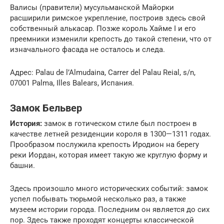
Валисы (правители) мусульманской Майорки
расширили римское укрепление, построив здесь свой
собственный алькасар. Позже король Хайме I и его
преемники изменили крепость до такой степени, что от
изначального фасада не осталось и следа.
Адрес: Palau de l’Almudaina, Carrer del Palau Reial, s/n,
07001 Palma, Illes Balears, Испания.
Замок Бельвер
История:
замок в готическом стиле был построен в
качестве летней резиденции короля в 1300—1311 годах.
Прообразом послужила крепость Иродион на берегу
реки Иордан, которая имеет такую же круглую форму и
башни.
Здесь произошло много исторических событий: замок
успел побывать тюрьмой несколько раз, а также
музеем истории города. Последним он является до сих
пор. Здесь также проходят концерты классической