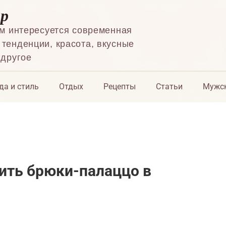
ор
ем интересуется современная
тенденции, красота, вкусные
 другое
да и стиль
Отдых
Рецепты
Статьи
Мужск
сить брюки-палаццо в