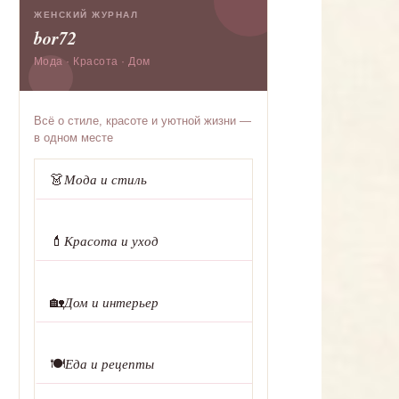
ЖЕНСКИЙ ЖУРНАЛ
bor72
Мода · Красота · Дом
Всё о стиле, красоте и уютной жизни —
в одном месте
👗
Мода и стиль
💄
Красота и уход
🏡
Дом и интерьер
🍽️
Еда и рецепты