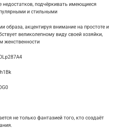
е недостатков, подчёркивать имеющиеся
опулярными и стильными
ми образа, акцентируя внимание на простоте и
ствует великолепному виду своей хозяйки,
м женственности
NOLp287A4
Mh1Bk
LOG0
ется не только фантазией того, кто создаёт
ания.