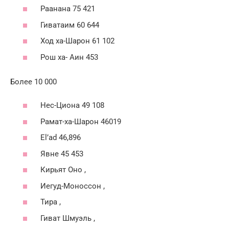
Раанана 75 421
Гиватаим 60 644
Ход ха-Шарон 61 102
Рош ха- Аин
453
Более 10 000
Нес-Циона 49 108
Рамат-ха-Шарон 46019
El’ad 46,896
Явне 45 453
Кирьят Оно ,
Иегуд-Моноссон ,
Тира ,
Гиват Шмуэль ,