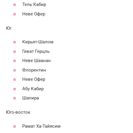
Тель Кабир
Неве Офер
Юг
Кирьят-Шалом
Гиват Герцль
Неве Шаанан
Флорентин
Неве Офер
Абу Кабир
Шапира
Юго-восток
Рамат Ха-Тайясим