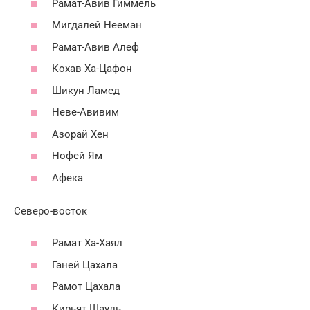
Рамат-Авив Гиммель
Мигдалей Нееман
Рамат-Авив Алеф
Кохав Ха-Цафон
Шикун Ламед
Неве-Авивим
Азорай Хен
Нофей Ям
Афека
Северо-восток
Рамат Ха-Хаял
Ганей Цахала
Рамот Цахала
Кирьят Шауль