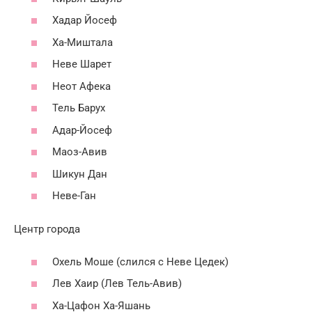
Хадар Йосеф
Ха-Миштала
Неве Шарет
Неот Афека
Тель Барух
Адар-Йосеф
Маоз-Авив
Шикун Дан
Неве-Ган
Центр города
Охель Моше (слился с Неве Цедек)
Лев Хаир (Лев Тель-Авив)
Ха-Цафон Ха-Яшань