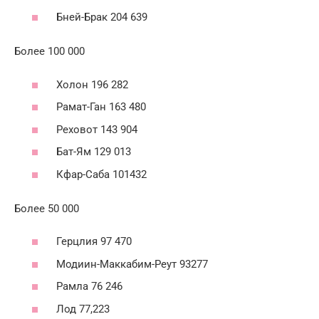
Бней-Брак 204 639
Более 100 000
Холон 196 282
Рамат-Ган 163 480
Реховот 143 904
Бат-Ям 129 013
Кфар-Саба 101432
Более 50 000
Герцлия 97 470
Модиин-Маккабим-Реут 93277
Рамла 76 246
Лод 77,223