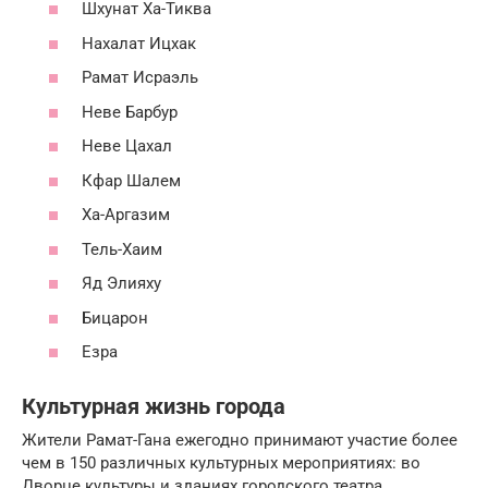
Шхунат Ха-Тиква
Нахалат Ицхак
Рамат Исраэль
Неве Барбур
Неве Цахал
Кфар Шалем
Ха-Аргазим
Тель-Хаим
Яд Элияху
Бицарон
Езра
Культурная жизнь города
Жители Рамат-Гана ежегодно принимают участие более
чем в 150 различных культурных мероприятиях: во
Дворце культуры и зданиях городского театра