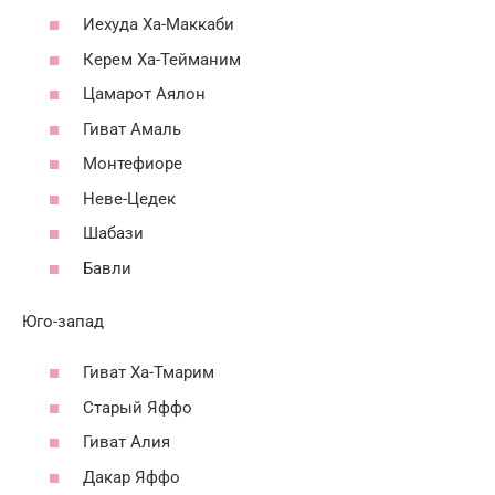
Иехуда Ха-Маккаби
Керем Ха-Тейманим
Цамарот Аялон
Гиват Амаль
Монтефиоре
Неве-Цедек
Шабази
Бавли
Юго-запад
Гиват Ха-Тмарим
Старый Яффо
Гиват Алия
Дакар Яффо