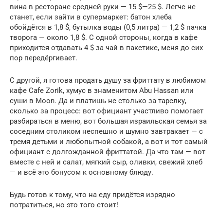
вина в ресторане средней руки — 15 $—25 $. Легче не
станет, если зайти в супермаркет: батон хлеба
обойдётся в 1,8 $, бутылка воды (0,5 литра) — 1,2 $ пачка
творога — около 1,8 $. С одной стороны, когда в кафе
приходится отдавать 4 $ за чай в пакетике, меня до сих
пор передёргивает.
С другой, я готова продать душу за фриттату в любимом
кафе Cafe Zorik, хумус в знаменитом Abu Hassan или
суши в Moon. Да и платишь не столько за тарелку,
сколько за процесс: вот официант участливо помогает
разбираться в меню, вот большая израильская семья за
соседним столиком неспешно и шумно завтракает — с
тремя детьми и любопытной собакой, а вот и тот самый
официант с долгожданной фриттатой. Да что там — вот
вместе с ней и салат, мягкий сыр, оливки, свежий хлеб
— и всё это бонусом к основному блюду.
Будь готов к тому, что на еду придётся изрядно
потратиться, но это того стоит!