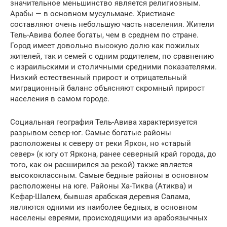
значительное меньшинство является религиозным.
Арабы — в основном мусульмане. Христиане
составляют очень небольшую часть населения. Жители
Тель-Авива более богаты, чем в среднем по стране.
Город имеет довольно высокую долю как пожилых
жителей, так и семей с одним родителем, по сравнению
с израильскими и столичными средними показателями.
Низкий естественный прирост и отрицательный
миграционный баланс объясняют скромный прирост
населения в самом городе.
Социальная география Тель-Авива характеризуется
разрывом север-юг. Самые богатые районы
расположены к северу от реки Яркон, но «старый
север» (к югу от Яркона, ранее северный край города, до
того, как он расширился за рекой) также является
высококлассным. Самые бедные районы в основном
расположены на юге. Районы Ха-Тиква (Атиква) и
Кефар-Шалем, бывшая арабская деревня Салама,
являются одними из наиболее бедных, в основном
населены евреями, происходящими из арабоязычных