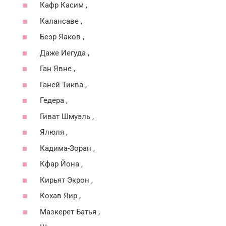
Кафр Касим ,
Калансаве ,
Беэр Яаков ,
Даже Иегуда ,
Ган Явне ,
Ганей Тиква ,
Гедера ,
Гиват Шмуэль ,
Ялюля ,
Кадима-Зоран ,
Кфар Йона ,
Кирьят Экрон ,
Кохав Яир ,
Мазкерет Батья ,