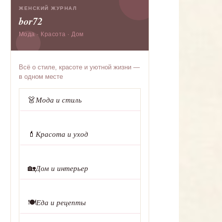
ЖЕНСКИЙ ЖУРНАЛ
bor72
Мода · Красота · Дом
Всё о стиле, красоте и уютной жизни —
в одном месте
👗
Мода и стиль
💄
Красота и уход
🏡
Дом и интерьер
🍽️
Еда и рецепты