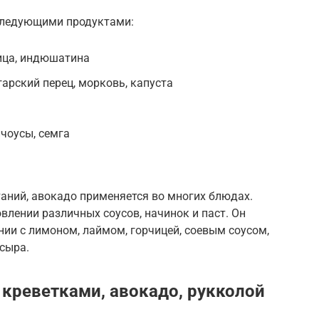
следующими продуктами:
рица, индюшатина
арский перец, морковь, капуста
нчоусы, семга
таний, авокадо применяется во многих блюдах.
влении различных соусов, начинок и паст. Он
нии с лимоном, лаймом, горчицей, соевым соусом,
сыра.
 креветками, авокадо, рукколой