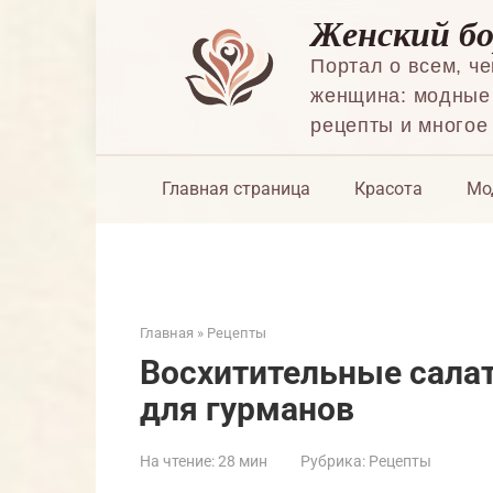
Перейти
Женский б
к
контенту
Портал о всем, ч
женщина: модные 
рецепты и многое
Главная страница
Красота
Мо
Главная
»
Рецепты
Восхитительные салат
для гурманов
На чтение:
28 мин
Рубрика:
Рецепты