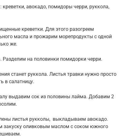
 креветки, авокадо, помидоры черри, руккола,
ищенные креветки. Для этого разогреем
льного масла и прожарим морепродукты с одной
лько же.
. Разделим на половинки помидорки черри.
ния станет руккола. Листья травки нужно просто
ь в салатницу.
пиалу выдавим сок из половины лайма. Добавим 2
осолим.
товлены листья рукколы, выкладываем авокадо.
ем закуску оливковым маслом с соком южного
ешиваем.