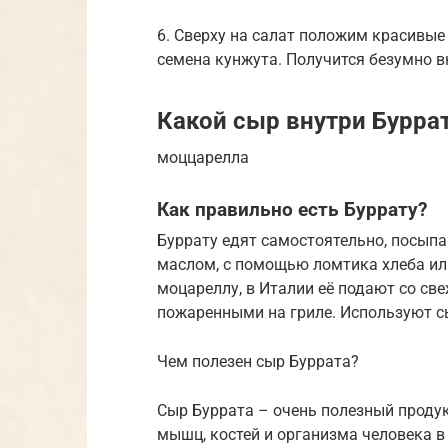
6. Сверху на салат положим красивые
семена кунжута. Получится безумно в
Какой сыр внутри Бурра
моццарелла
Как правильно есть Буррату?
Буррату едят самостоятельно, посып
маслом, с помощью ломтика хлеба или
моцареллу, в Италии её подают со с
пожаренными на гриле. Используют сы
Чем полезен сыр Буррата?
Сыр Буррата – очень полезный продук
мышц, костей и организма человека в 