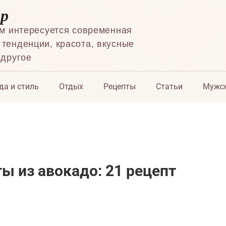
ор
ем интересуется современная
тенденции, красота, вкусные
 другое
да и стиль
Отдых
Рецепты
Статьи
Мужск
ы из авокадо: 21 рецепт