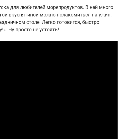
куска для любителей морепродуктов. В ней много
 Этой вкуснятиной можно полакомиться на ужин.
аздничном столе. Легко готовится, быстро
!». Ну просто не устоять!