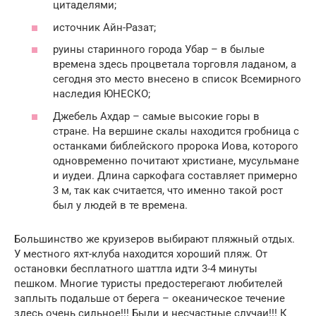
цитаделями;
источник Айн-Разат;
руины старинного города Убар – в былые
времена здесь процветала торговля ладаном, а
сегодня это место внесено в список Всемирного
наследия ЮНЕСКО;
Джебель Ахдар – самые высокие горы в
стране. На вершине скалы находится гробница с
останками библейского пророка Иова, которого
одновременно почитают христиане, мусульмане
и иудеи. Длина саркофага составляет примерно
3 м, так как считается, что именно такой рост
был у людей в те времена.
Большинство же круизеров выбирают пляжный отдых.
У местного яхт-клуба находится хороший пляж. От
остановки бесплатного шаттла идти 3-4 минуты
пешком. Многие туристы предостерегают любителей
заплыть подальше от берега – океаническое течение
здесь очень сильное!!! Были и несчастные случаи!!! К