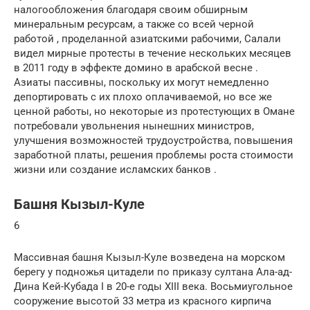
налогообложения благодаря своим обширным
минеральным ресурсам, а также
со всей черной
работой ,
проделанной азиатскими рабочими, Салали
видел мирные протесты в
течение нескольких месяцев
в 2011 году в
эффекте домино
в
арабской весне
.
Азиаты пассивны, поскольку их могут немедленно
депортировать с их плохо оплачиваемой, но все же
ценной работы, но некоторые из протестующих в Омане
потребовали увольнения нынешних министров,
улучшения возможностей трудоустройства, повышения
заработной платы, решения проблемы роста стоимости
жизни или создание
исламских банков
.
Башня Кызыл-Куле
6
Массивная башня Кызыл-Куле возведена на морском
берегу у подножья цитадели по приказу султана Ала-ад-
Дина Кей-Кубада I в 20-е годы XIII века. Восьмиугольное
сооружение высотой 33 метра из красного кирпича