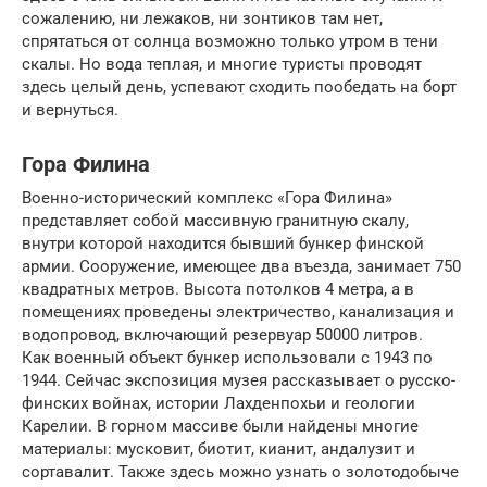
сожалению, ни лежаков, ни зонтиков там нет,
спрятаться от солнца возможно только утром в тени
скалы. Но вода теплая, и многие туристы проводят
здесь целый день, успевают сходить пообедать на борт
и вернуться.
Гора Филина
Военно-исторический комплекс «Гора Филина»
представляет собой массивную гранитную скалу,
внутри которой находится бывший бункер финской
армии. Сооружение, имеющее два въезда, занимает 750
квадратных метров. Высота потолков 4 метра, а в
помещениях проведены электричество, канализация и
водопровод, включающий резервуар 50000 литров.
Как военный объект бункер использовали с 1943 по
1944. Сейчас экспозиция музея рассказывает о русско-
финских войнах, истории Лахденпохьи и геологии
Карелии. В горном массиве были найдены многие
материалы: мусковит, биотит, кианит, андалузит и
сортавалит. Также здесь можно узнать о золотодобыче