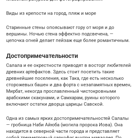
Виды из крепости на город, пляж и море
Старинные стены опоясывают гору от моря и до
вершины. Ночью стена эффектно подсвечена, —
цепочка огней делает пейзаж еще более романтичным.
Достопримечательности
Салала и ее окрестности приводят в восторг любителей
древних артефактов. Здесь стоит посетить такие
древнейшие поселения, как Така, где есть несколько
сторожевых башен и два форта с незапамятных времен,
Мирбат, некогда прославленный чистокровными
арабскими скакунами, и Самхарам, руины которого
включают остатки дворца царицы Савской.
Одна из самых ярких достопримечательностей Салалы
— гробница Наби Айюба (могила пророка Иова). Она
находится в северной части города и представляет
собой трехметровый саркофаг внутри мавзолея. По