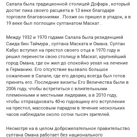
Салала была традиционной столицей
Дофара
, который
достиг пика своего расцвета в 13 веке благодаря
торговле
благовониями
. Позже он пришел в упадок, а в
19 веке был поглощен султанатом
Маскат
.
Между 1932 и 1970 годами Салала была резиденцией
Саида бин Таймура
, султана
Маската и Омана.
Султан
Кабус
вступил на престол своего отца в 1970 году и
решил перенести свою
столицу
в Маскат, крупнейший
город Омана, где он жил до спокойно уехал на лечение
в Германию. Его отсутствие вызвало большое
сожаление в Салале, где его дворец всегда был готов
принять его. Последние визиты Его Величества были в
2006 году, чтобы встретиться с влиятельными
племенными
и местными лидерами, а в 2010 году,
чтобы отпраздновать 40-ю годовщину его вступления
на престол, массовым парадом в течение нескольких
часов наблюдали около сотни тысяч зрителей.
Несмотря на в
целом доброжелательное правительство
султана Омана работает без национального