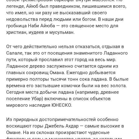
легенде, Айюб был праведником, лишившимся всего,
что имел, но ни разу не высказавший своего
недовольства перед людьми или богом. В наши дни
гробница Наби Айюба — это священное место для
христиан, иудеев и мусульман.
От чего действительно нельзя отказаться, отдыхая в
Салале, так это от посещения знаменитого Ладанного
пути, который прославил этот город на весь мир.
Ладанное дерево заслуженно считается одним из
главных сокровищ Омана. Ежегодно добывается
примерно полторы тысячи тонн сока ладана. В былые
времена его застывшие комочки были на вес золота.
Сегодня места добычи ладана (например, древнее
поселение Убар) включены в список объектов
мирового наследия ЮНЕСКО.
Из природных достопримечательностей особенно
восхищают горы Джебель Ахдар — самые высокие в
Омане. На их склонах произрастают чудесные
фруктовые сады и множество цветов, за которыми