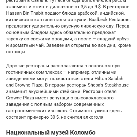
ресторан в Салале. Тут все блюда дополняются рисом
«жасмин» и стоят в диапазоне от 3,5 до 9 $. В ресторане
Hassan Bin Thabit подают блюда арабской, индийской,
китайской и континентальной кухни. Baalbeck Restaurant
предлагает удивительно вкусную ливанскую еду. Перед
основным блюдом здесь обязательно предложат
тарелку со свежими овощами, а после — сладкий арбуз
и ароматный чай. Заведения открыты во все дни, кроме
пятницы.
Дорогие рестораны располагаются в основном при
гостиничных комплексах — например, отличными
заведениями могут похвастаться отели Hilton Salalah
and Crowne Plaza. В первом ресторан Sheba’s Steakhouse
знаменит вкуснейшими стейками. Ресторан отеля
Crowne Plaza имеет репутацию высококлассного
заведения с полным набором современных
гастрономических изысков. Стоимость ужина здесь
составит примерно 30 $, не считая алкоголя.
Национальный музей Коломбо