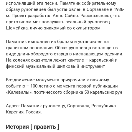
исполнявший эти песни. Памятник собирательному
образу рунопевцев был установлен в Сортавале в 1936-
м. Проект разработал Алпо Сайло. Рассказывают, что
прототипом мог послужить реальный рунопевец
Шемейкка, лично знакомый со скульптором.
Памятник выполнен из бронзы и установлен на
гранитном основании. Образ рунопевца воплощен в
виде длиннобородого старца в ниспадающем одеянии.
На коленях сказителя лежит кантеле – карельский и
финский музыкальный щипковый инструмент
Воздвижение монумента приурочили к важному
событию – 100-летию с момента первой публикации
«Калевалы», поэтического сборника 50 карельских рун
Адрес: Памятник рунопевцу, Сортавала, Республика
Карелия, Россия.
История [ править ]