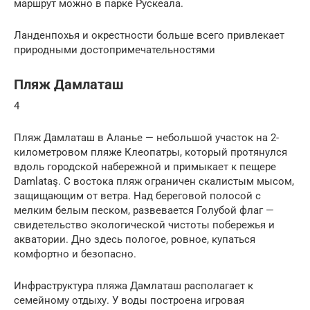
маршрут можно в парке Рускеала.
Ланденпохья и окрестности больше всего привлекает
природными достопримечательностями
Пляж Дамлаташ
4
Пляж Дамлаташ в Аланье — небольшой участок на 2-
километровом пляже Клеопатры, который протянулся
вдоль городской набережной и примыкает к пещере
Damlataş. С востока пляж ограничен скалистым мысом,
защищающим от ветра. Над береговой полосой с
мелким белым песком, развевается Голубой флаг —
свидетельство экологической чистоты побережья и
акватории. Дно здесь пологое, ровное, купаться
комфортно и безопасно.
Инфраструктура пляжа Дамлаташ располагает к
семейному отдыху. У воды построена игровая