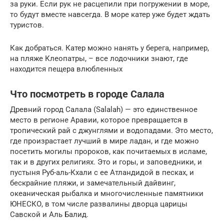
за руки. Если рук не расцепили при погружении в море,
то будут вместе навсегда. В море катер уже будет ждать
туристов.
Как добраться. Катер можно нанять у берега, например,
на пляже Клеопатры, – все лодочники знают, где
находится пещера влюбленных
Что посмотреть в городе Салала
Древний город Салала (Salalah) — это единственное
место в регионе Аравии, которое превращается в
тропический рай с джунглями и водопадами. Это место,
где произрастает лучший в мире ладан, и где можно
посетить могилы пророков, как почитаемых в исламе,
так и в других религиях. Это и горы, и заповедники, и
пустыня Руб-аль-Кхали с ее Атландидой в песках, и
бескрайние пляжи, и замечательный дайвинг,
океаническая рыбалка и многочисленные памятники
ЮНЕСКО, в том числе развалины дворца царицы
Савской и Аль Балид.