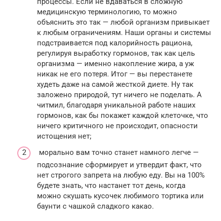
процессы. Если не вдаваться в сложную
медицинскую терминологию, то можно
объяснить это так — любой организм привыкает
к любым ограничениям. Наши органы и системы
подстраивается под калорийность рациона,
регулируя выработку гормонов, так как цель
организма — именно накопление жира, а уж
никак не его потеря. Итог — вы перестанете
худеть даже на самой жесткой диете. Ну так
заложено природой, тут ничего не поделать. А
читмил, благодаря уникальной работе наших
гормонов, как бы покажет каждой клеточке, что
ничего критичного не происходит, опасности
истощения нет;
морально вам точно станет намного легче —
подсознание сформирует и утвердит факт, что
нет строгого запрета на любую еду. Вы на 100%
будете знать, что настанет тот день, когда
можно скушать кусочек любимого тортика или
баунти с чашкой сладкого какао.