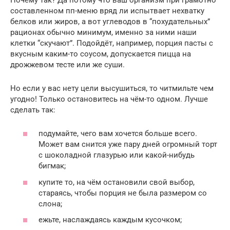
составленном пп-меню вряд ли испытвает нехватку
белков или жиров, а вот углеводов в “похудательных”
рационах обычно минимум, именно за ними наши
клетки “скучают”. Подойдёт, например, порция пасты с
вкусным каким-то соусом, допускается пицца на
дрожжевом тесте или же суши.
Но если у вас нету цели высушиться, то читмильте чем
угодно! Только остановитесь на чём-то одном. Лучше
сделать так:
подумайте, чего вам хочется больше всего.
Может вам снится уже пару дней огромный торт
с шоколадной глазурью или какой-нибудь
бигмак;
купите то, на чём остановили свой выбор,
стараясь, чтобы порция не была размером со
слона;
ежьте, наслаждаясь каждым кусочком;