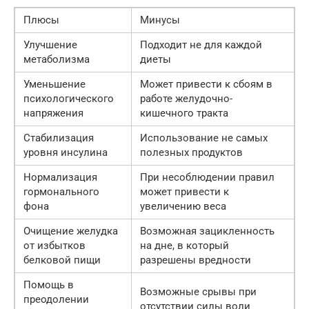
Плюсы
Минусы
Улучшение
Подходит не для каждой
метаболизма
диеты
Уменьшение
Может привести к сбоям в
психологического
работе желудочно-
напряжения
кишечного тракта
Стабилизация
Использование не самых
уровня инсулина
полезных продуктов
Нормализация
При несоблюдении правил
гормонального
может привести к
фона
увеличению веса
Очищение желудка
Возможная зацикленность
от избытков
на дне, в который
белковой пищи
разрешены вредности
Помощь в
Возможные срывы при
преодолении
отсутствии силы воли