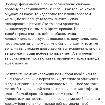
Вообще, физиология с психологией тесно связаны,
поэтому прислушивайтесь к себе — как только начали
ощущаться какие-то недовольства вашим образом
жизни, появилась усталость, значит, нужно
планировать читтинг! Это так сам организм
сигнализирует о том, что время пришло. Не надо в
такой период считать себя слабаком, искать
дополнительные ресурсы, подключать силу воли, ведь
правильное питание — должно быть легким! К тому же
вряд ли вы сможете долго держаться исключительно на
выдержке — срыв всё-равно настигнет! А это очень
высокая вероятность отката к прошлым параметрам да
ещё с плюсом.
Не путайте момент необходимости сheat meal с чем-то
ещё! Гормональные перестройки, жесткие ограничения
в еде, неправильно составленное меню — всё это тоже
может быть причиной апатии, возникновения эффекта
плато! Самый простой ориентир — время! Если вы
худеете или же просто пп-шничаете не менее 5 недель, а
дискомфорт появился только сейчас, значит, всё