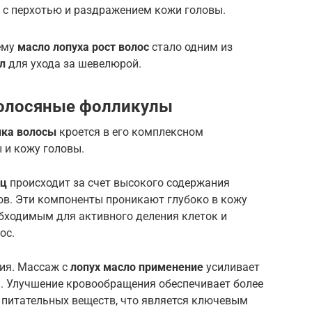
 с перхотью и раздражением кожи головы.
чему
масло лопуха рост волос
стало одним из
л
для ухода за шевелюрой.
волосяные фолликулы
ика волосы
кроется в его комплексном
 и кожу головы.
иц
происходит за счет высокого содержания
ов. Эти компоненты проникают глубоко в кожу
бходимым для активного деления клеток и
ос.
ия. Массаж с
лопух масло применение
усиливает
. Улучшение кровообращения обеспечивает более
 питательных веществ, что является ключевым