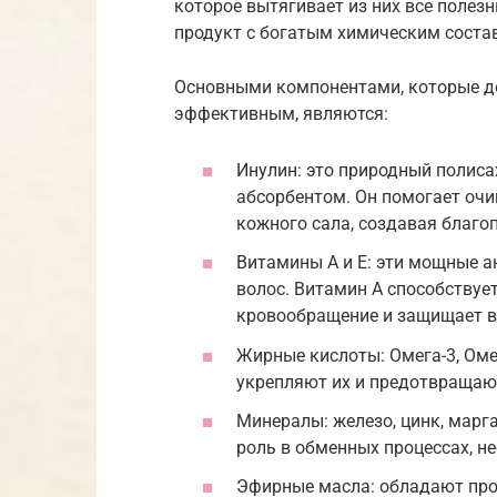
которое вытягивает из них все полезн
продукт с богатым химическим соста
Основными компонентами, которые 
эффективным, являются:
Инулин: это природный полис
абсорбентом. Он помогает очи
кожного сала, создавая благо
Витамины A и E: эти мощные 
волос. Витамин A способствует
кровообращение и защищает в
Жирные кислоты: Омега-3, Оме
укрепляют их и предотвращаю
Минералы: железо, цинк, марг
роль в обменных процессах, н
Эфирные масла: обладают пр