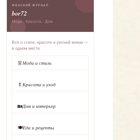
ЖЕНСКИЙ ЖУРНАЛ
bor72
Мода · Красота · Дом
Всё о стиле, красоте и уютной жизни —
в одном месте
👗
Мода и стиль
💄
Красота и уход
🏡
Дом и интерьер
🍽️
Еда и рецепты