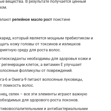
ые вещества. В результате получается ценный
вом.
делают
репейное масло рост
поистине
ахарид, который является мощным пребиотиком и
щать кожу головы от токсинов и излишков
приятную среду для роста волос.
антиоксиданты необходимы для здоровья кожи и
 регенерации клеток, а витамин E улучшает
олосяные фолликулы от повреждений.
га-6 и Омега-9 питают волосяные луковицы,
т ломкость волос.
анец, селен – все эти элементы играют важную
еобходимых для здорового роста локонов.
отивовоспалительными и антибактериальными