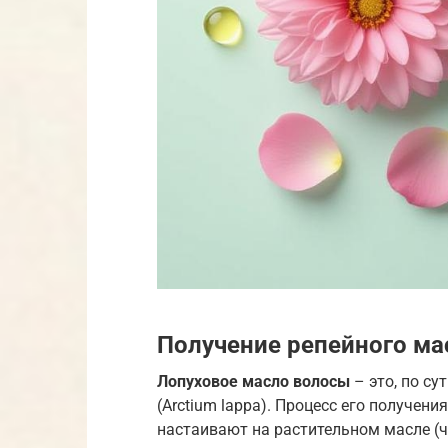
Получение репейного мас
Лопуховое масло волосы
– это, по су
(Arctium lappa). Процесс его получен
настаивают на растительном масле (