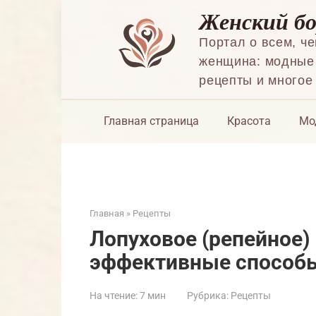
Перейти
Женский б
к
контенту
Портал о всем, ч
женщина: модные 
рецепты и многое
Главная страница
Красота
Мо
Главная
»
Рецепты
Лопуховое (репейное) 
эффективные способ
На чтение:
7 мин
Рубрика:
Рецепты