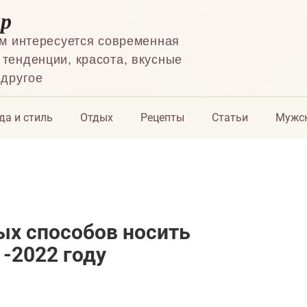
ор
ем интересуется современная
тенденции, красота, вкусные
 другое
да и стиль
Отдых
Рецепты
Статьи
Мужск
ых способов носить
1-2022 году