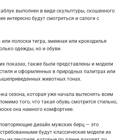
каблук выполнен в виде скульптуры, скошенного
ее интересно будут смотреться и сапоги с
 или полоски тигра, змеиная или крокодилья
олько одежды, но и обуви.
их показах, также были представлены и модели
кстиля и оформленных в природных палитрах или
вышеприведенных животных тонах.
ка сезона, которая уже начала вытеснять всем
помимо того, что такая обувь смотрится стильно,
носке она намного комфортнее.
ю повторяющие дизайн мужских берц — это
остребованными будут классические модели из
ты из текстиля, которые по длине доходят до