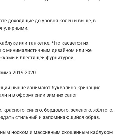
оте доходящие до уровня колен и выше, в
опулярными.
аблуке или танкетке. Что касается их
ы с минималистичным дизайном или же
жками и блестящей фурнитурой.
-зима 2019-2020
енций нынче занимают буквально кричащие
ли и в оформлении зимних сапог.
, красного, синего, бордового, зеленого, жёлтого,
оздать стильный и запоминающийся образ.
ненным носком и массивным скошенным каблуком