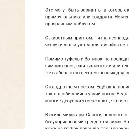
Это могут быть варианты, в которых 
прямоугольника или квадрата. Не мен
прозрачным каблуком.
С животным принтом. Пятна леопарда
чешуя используются для дизайна не т
Помимо туфель и ботинок, на последн
зимних сапог, сшитых из кожи или те
же в абсолютно неестественных для 
С квадратным носком. Ещё одна новин
так полюбившийся узкий носок. Ведь 
многие девушки утверждают, что и в 
В стиле милитари. Сапоги, полность
безукоризненный тренд этой зимы. В
кожи на грубой подошве, так и вариан