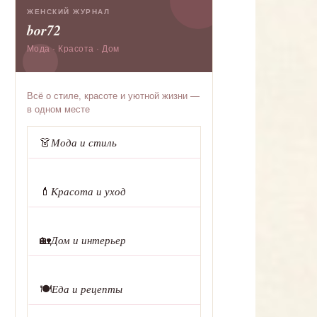
ЖЕНСКИЙ ЖУРНАЛ
bor72
Мода · Красота · Дом
Всё о стиле, красоте и уютной жизни —
в одном месте
👗
Мода и стиль
💄
Красота и уход
🏡
Дом и интерьер
🍽️
Еда и рецепты