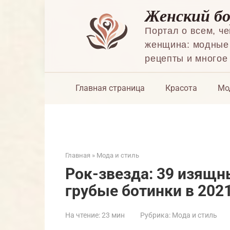
Перейти
Женский б
к
контенту
Портал о всем, ч
женщина: модные 
рецепты и многое
Главная страница
Красота
Мо
Главная
»
Мода и стиль
Рок-звезда: 39 изящн
грубые ботинки в 202
На чтение:
23 мин
Рубрика:
Мода и стиль