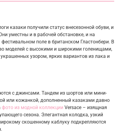
ги казаки получили статус внесезонной обуви, и
Они уместны и в рабочей обстановке, и на
а фестивальном поле в британском Гластонбери. В
во моделей с высокими и широкими голенищами,
украшенных узором, ярких вариантов из лака и
ются с джинсами. Тандем из шортов или мини-
ой или кожанкой, дополненный казаками давно
а
фото из модной коллекции
Versace – изящная
упающего сезона. Элегантная колодка, узкий
 широкому скошенному каблуку подкрепляются
.