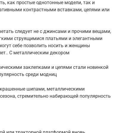
ть, как простые однотонные модели, так и
ативными контрастными вставками, цепями или
четать следует не с джинсами и прочими вещами,
егкими струящимися платьями и элегантными
могут себе позволить носить и женщины
лет.. С металлическим декором
ическими заклепками и цепями стали новинкой
пулярность среди модниц
 украшенные шипами, металлическими
 сезона, стремительно набирающей популярность
ной или тракторной платформой вновь