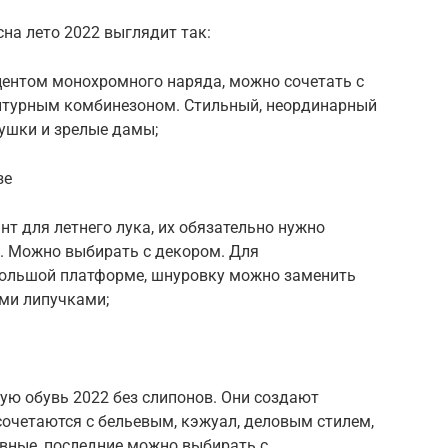
на лето 2022 выглядит так:
центом монохромного наряда, можно сочетать с
птурным комбинезоном. Стильный, неординарный
вушки и зрелые дамы;
зе
т для летнего лука, их обязательно нужно
о. Можно выбирать с декором. Для
большой платформе, шнуровку можно заменить
ми липучками;
ую обувь 2022 без слипонов. Они создают
сочетаются с бельевым, кэжуал, деловым стилем,
евные, последние можно выбирать с