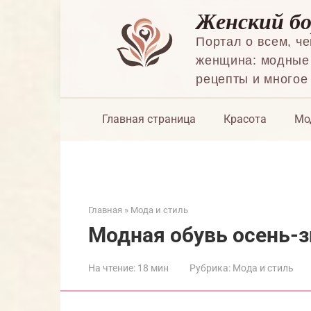
Перейти
Женский б
к
контенту
Портал о всем, ч
женщина: модные 
рецепты и многое
Главная страница
Красота
Мо
Главная
»
Мода и стиль
Модная обувь осень-з
На чтение:
18 мин
Рубрика:
Мода и стиль