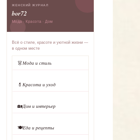
ЖЕНСКИЙ ЖУРНАЛ
bor72
Мода · Красота · Дом
Всё о стиле, красоте и уютной жизни —
в одном месте
👗
Мода и стиль
💄
Красота и уход
🏡
Дом и интерьер
🍽️
Еда и рецепты