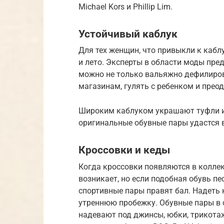
Michael Kors и Phillip Lim.
Устойчивый каблук
Для тех женщин, что привыкли к кабл
и лето. Эксперты в области моды пре
можно не только вальяжно дефилирова
магазинам, гулять с ребенком и прео
Широким каблуком украшают туфли и 
оригинальные обувные пары удастся в
Кроссовки и кеды
Когда кроссовки появляются в коллек
возникает, но если подобная обувь пе
спортивные пары правят бал. Надеть к
утреннюю пробежку. Обувные пары в с
надевают под джинсы, юбки, трикотаж