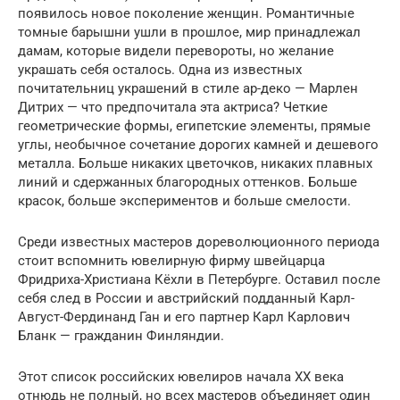
появилось новое поколение женщин. Романтичные
томные барышни ушли в прошлое, мир принадлежал
дамам, которые видели перевороты, но желание
украшать себя осталось. Одна из известных
почитательниц украшений в стиле ар-деко — Марлен
Дитрих — что предпочитала эта актриса? Четкие
геометрические формы, египетские элементы, прямые
углы, необычное сочетание дорогих камней и дешевого
металла. Больше никаких цветочков, никаких плавных
линий и сдержанных благородных оттенков. Больше
красок, больше экспериментов и больше смелости.
Среди известных мастеров дореволюционного периода
стоит вспомнить ювелирную фирму швейцарца
Фридриха-Христиана Кёхли в Петербурге. Оставил после
себя след в России и австрийский подданный Карл-
Август-Фердинанд Ган и его партнер Карл Карлович
Бланк — гражданин Финляндии.
Этот список российских ювелиров начала ХХ века
отнюдь не полный, но всех мастеров объединяет один