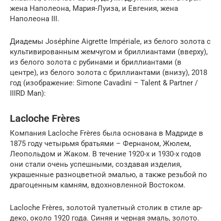
жена Наполеона, Мария-Луиза, и Евгения, жена
Наполеона III.
Диадемы Joséphine Aigrette Impériale, из белого золота с
культивированным жемчугом и бриллиантами (вверху),
из белого золота с рубинами и бриллиантами (в
центре), из белого золота с бриллиантами (внизу), 2018
год (изображение: Simone Cavadini – Talent & Partner /
IIIRD Man):
Lacloche Frères
Компания Lacloche Frères была основана в Мадриде в
1875 году четырьмя братьями – Фернаном, Жюлем,
Леопольдом и Жаком. В течение 1920-х и 1930-х годов
они стали очень успешными, создавая изделия,
украшенные разноцветной эмалью, а также резьбой по
драгоценным камням, вдохновленной Востоком.
Lacloche Frères, золотой туалетный столик в стиле ар-
деко, около 1920 года. Синяя и черная эмаль, золото.