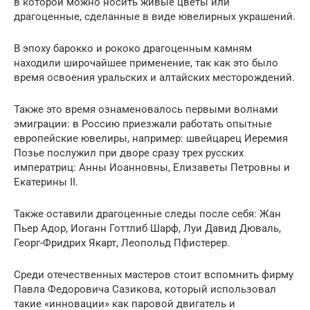
в которой можно носить живые цветы или
драгоценные, сделанные в виде ювелирных украшений.
В эпоху барокко и рококо драгоценным камням
находили широчайшее применение, так как это было
время освоения уральских и алтайских месторождений.
Также это время ознаменовалось первыми волнами
эмиграции: в Россию приезжали работать опытные
европейские ювелиры, например: швейцарец Иеремия
Позье послужил при дворе сразу трех русских
императриц: Анны Иоанновны, Елизаветы Петровны и
Екатерины II.
Также оставили драгоценные следы после себя: Жан
Пьер Адор, Иоганн Готтлиб Шарф, Луи Давид Дюваль,
Георг-Фридрих Якарт, Леопольд Пфистерер.
Среди отечественных мастеров стоит вспомнить фирму
Павла Федоровича Сазикова, который использовал
такие «инновации» как паровой двигатель и