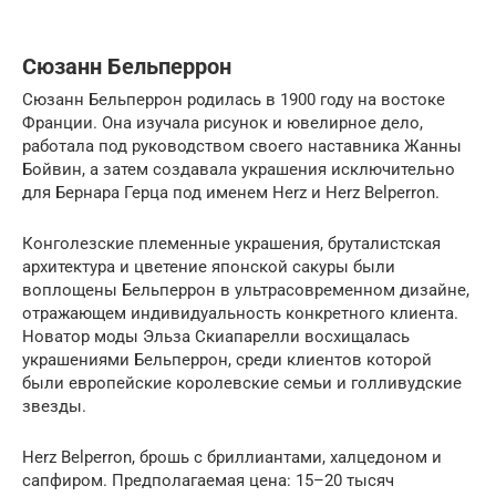
Сюзанн Бельперрон
Сюзанн Бельперрон родилась в 1900 году на востоке
Франции. Она изучала рисунок и ювелирное дело,
работала под руководством своего наставника Жанны
Бойвин, а затем создавала украшения исключительно
для Бернара Герца под именем Herz и Herz Belperron.
Конголезские племенные украшения, бруталистская
архитектура и цветение японской сакуры были
воплощены Бельперрон в ультрасовременном дизайне,
отражающем индивидуальность конкретного клиента.
Новатор моды Эльза Скиапарелли восхищалась
украшениями Бельперрон, среди клиентов которой
были европейские королевские семьи и голливудские
звезды.
Herz Belperron, брошь с бриллиантами, халцедоном и
сапфиром. Предполагаемая цена: 15–20 тысяч