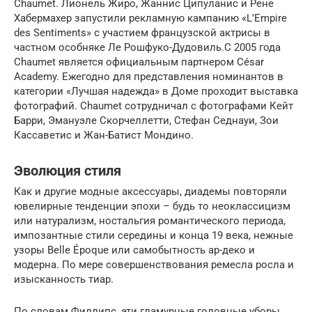
Chaumet. Лионель Жиро, Жаннис Ципуланис и Рене
Хабермахер запустили рекламную кампанию «L’Empire
des Sentiments» с участием французской актрисы в
частном особняке Ле Рошфуко-Дудовиль.С 2005 года
Chaumet является официальным партнером César
Academy. Ежегодно для представления номинантов в
категории «Лучшая надежда» в Доме проходит выставка
фотографий. Chaumet сотрудничал с фотографами Кейт
Барри, Эмануэле Скорчеллетти, Стефан Седнауи, Зои
Кассаветис и Жан-Батист Мондино.
Эволюция стиля
Как и другие модные аксессуары, диадемы повторяли
ювелирные тенденции эпохи – будь то неоклассицизм
или натурализм, ностальгия романтического периода,
импозантные стили середины и конца 19 века, нежные
узоры Belle Époque или самобытность ар-деко и
модерна. По мере совершенствования ремесла росла и
изысканность тиар.
По словам Филлипс, эти гламурные головные уборы