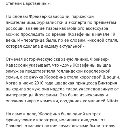
степени царственны».
По словам Фрейзер-Кавассони, парижской
писательницы, журналистки и эксперта по предметам
роскоши, значение тиары как модного аксессуара
можно проследить со времен Жозефины в начале 19
века. Императрица была, по ее словам, «иконой стиля,
которая сделала диадему актуальной».
Отмечая историческую сквозную линию, Фрейзер-
Кавассони указывает, что «дочь Жозефины вышла
замуж за представителя голландской королевской
семьи, а ее внучка Жозефина стала королевой Швеции.
Когда в июне 2010 года шведская принцесса Виктория
выходила замуж, она надела тиару, унаследованную от
императрицы Жозефины. Это была изысканная и
сложная тиара с камеями, созданная компанией Nitot».
На самом деле, Жозефина была одной из трех
французских императриц, носивших диадемы от
Chaumet, отмечает автор; двумя другими были вторая