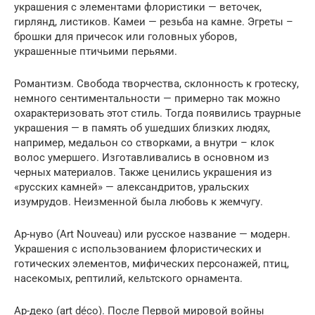
украшения с элементами флористики — веточек,
гирлянд, листиков. Камеи — резьба на камне. Эгреты –
брошки для причесок или головных уборов,
украшенные птичьими перьями.
Романтизм. Свобода творчества, склонность к гротеску,
немного сентиментальности — примерно так можно
охарактеризовать этот стиль. Тогда появились траурные
украшения — в память об ушедших близких людях,
например, медальон со створками, а внутри – клок
волос умершего. Изготавливались в основном из
черных материалов. Также ценились украшения из
«русских камней» — александритов, уральских
изумрудов. Неизменной была любовь к жемчугу.
Ар-нуво (Art Nouveau) или русское название — модерн.
Украшения с использованием флористических и
готических элементов, мифических персонажей, птиц,
насекомых, рептилий, кельтского орнамента.
Ар-деко (art déco). После Первой мировой войны