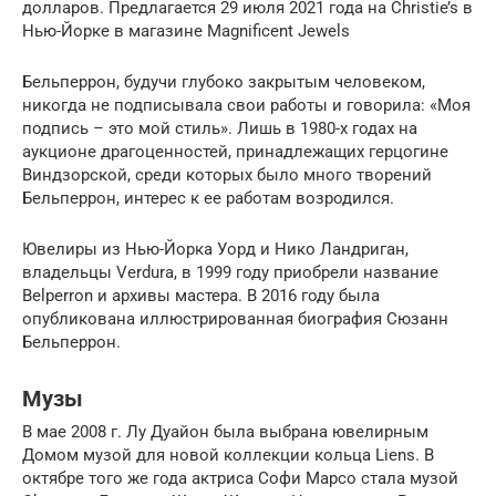
долларов. Предлагается 29 июля 2021 года на Christie’s в
Нью-Йорке в магазине Magnificent Jewels
Бельперрон, будучи глубоко закрытым человеком,
никогда не подписывала свои работы и говорила: «Моя
подпись – это мой стиль». Лишь в 1980-х годах на
аукционе драгоценностей, принадлежащих герцогине
Виндзорской, среди которых было много творений
Бельперрон, интерес к ее работам возродился.
Ювелиры из Нью-Йорка Уорд и Нико Ландриган,
владельцы Verdura, в 1999 году приобрели название
Belperron и архивы мастера. В 2016 году была
опубликована иллюстрированная биография Сюзанн
Бельперрон.
Музы
В мае 2008 г. Лу Дуайон была выбрана ювелирным
Домом музой для новой коллекции кольца Liens. В
октябре того же года актриса Софи Марсо стала музой