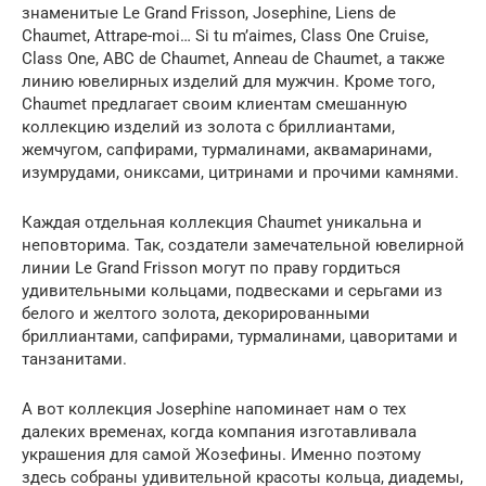
знаменитые Le Grand Frisson, Josephine, Liens de
Chaumet, Attrape-moi… Si tu m’aimes, Class One Cruise,
Class One, ABC de Chaumet, Anneau de Chaumet, а также
линию ювелирных изделий для мужчин. Кроме того,
Chaumet предлагает своим клиентам смешанную
коллекцию изделий из золота с бриллиантами,
жемчугом, сапфирами, турмалинами, аквамаринами,
изумрудами, ониксами, цитринами и прочими камнями.
Каждая отдельная коллекция Chaumet уникальна и
неповторима. Так, создатели замечательной ювелирной
линии Le Grand Frisson могут по праву гордиться
удивительными кольцами, подвесками и серьгами из
белого и желтого золота, декорированными
бриллиантами, сапфирами, турмалинами, цаворитами и
танзанитами.
А вот коллекция Josephine напоминает нам о тех
далеких временах, когда компания изготавливала
украшения для самой Жозефины. Именно поэтому
здесь собраны удивительной красоты кольца, диадемы,