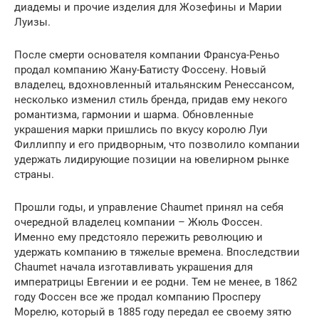
диадемы и прочие изделия для Жозефины и Марии
Луизы.
После смерти основателя компании Франсуа-Реньо
продал компанию Жану-Батисту Фоссену. Новый
владелец, вдохновленный итальянским Ренессансом,
несколько изменил стиль бренда, придав ему некого
романтизма, гармонии и шарма. Обновленные
украшения марки пришлись по вкусу королю Луи
Филлиппу и его придворным, что позволило компании
удержать лидирующие позиции на ювелирном рынке
страны.
Прошли годы, и управление Chaumet принял на себя
очередной владелец компании – Жюль Фоссен.
Именно ему предстояло пережить революцию и
удержать компанию в тяжелые времена. Впоследствии
Chaumet начала изготавливать украшения для
императрицы Евгении и ее родни. Тем не менее, в 1862
году Фоссен все же продал компанию Просперу
Морелю, который в 1885 году передал ее своему зятю