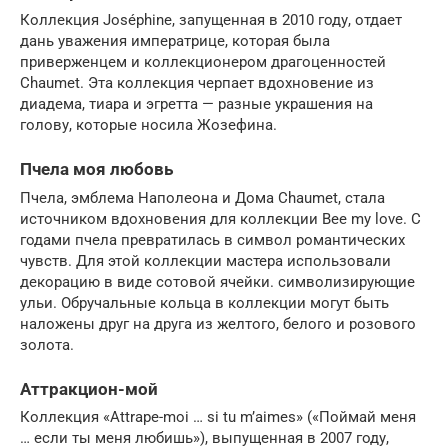
Коллекция Joséphine, запущенная в 2010 году, отдает
дань уважения императрице, которая была
приверженцем и коллекционером драгоценностей
Chaumet. Эта коллекция черпает вдохновение из
диадема, тиара и эгретта — разные украшения на
голову, которые носила Жозефина.
Пчела моя любовь
Пчела, эмблема Наполеона и Дома Chaumet, стала
источником вдохновения для коллекции Bee my love. С
годами пчела превратилась в символ романтических
чувств. Для этой коллекции мастера использовали
декорацию в виде сотовой ячейки. символизирующие
ульи. Обручальные кольца в коллекции могут быть
наложены друг на друга из желтого, белого и розового
золота.
Аттракцион-мой
Коллекция «Attrape-moi … si tu m’aimes» («Поймай меня
… если ты меня любишь»), выпущенная в 2007 году,