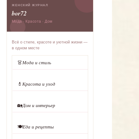
ЖЕНСКИЙ ЖУРНАЛ
bor72
Мода · Красота · Дом
Всё о стиле, красоте и уютной жизни —
в одном месте
👗
Мода и стиль
💄
Красота и уход
🏡
Дом и интерьер
🍽️
Еда и рецепты