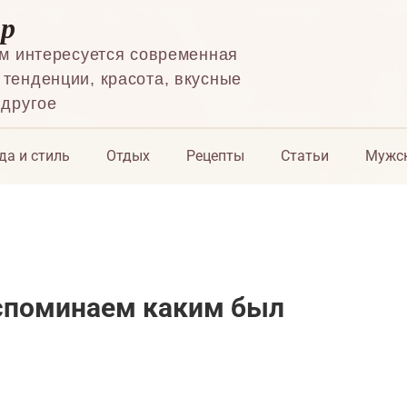
ор
ем интересуется современная
тенденции, красота, вкусные
 другое
да и стиль
Отдых
Рецепты
Статьи
Мужск
вспоминаем каким был