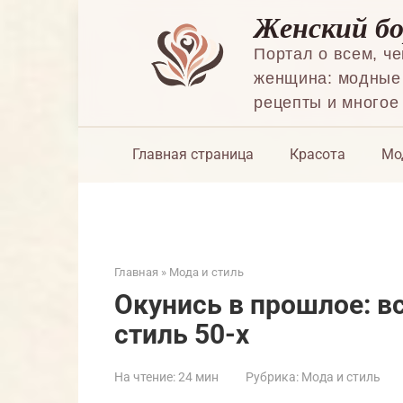
Перейти
Женский б
к
контенту
Портал о всем, ч
женщина: модные 
рецепты и многое
Главная страница
Красота
Мо
Главная
»
Мода и стиль
Окунись в прошлое: 
стиль 50-х
На чтение:
24 мин
Рубрика:
Мода и стиль