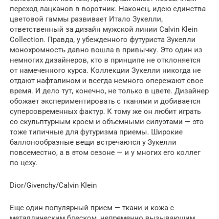
переход лацканов в воротник. Наконец, идею единства
цветовой гаммы развивает Итало Зукелли,
ответственный за дизайн мужской линии Calvin Klein
Collection. Правда, у убежденного футуриста Зукелли
монохромность давно вошла в привычку. Это один из
немногих дизайнеров, кто в принципе не отклоняется
от намеченного курса. Коллекции Зукелли никогда не
отдают нафталином и всегда немного опережают свое
время. И дело тут, конечно, не только в цвете. Дизайнер
обожает экспериментировать с тканями и добивается
суперсовременных фактур. К тому же он любит играть
со скульптурным кроем и объемными силуэтами — это
тоже типичные для футуризма приемы. Широкие
баллонообразные вещи встречаются у Зукелли
повсеместно, а в этом сезоне — и у многих его коллег
по цеху.
Dior/Givenchy/Calvin Klein
Еще один популярный прием — ткани и кожа с
металлическим блеском, непременно вызывающим