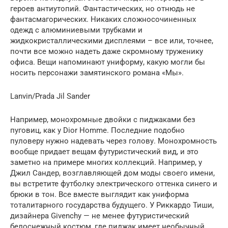
героев антиутопий. Фантастических, но отнюдь не
фантасмагорических. Никаких сложносочиненных
одежд с алюминиевыми трубками и
жидкокристаллическими дисплеями – все или, точнее,
почти все можно надеть даже скромному труженику
офиса. Вещи напоминают униформу, какую могли бы
носить персонажи замятинского романа «Мы».
Lanvin/Prada Jil Sander
Например, монохромные двойки с пиджаками без
пуговиц, как у Dior Homme. Последние подобно
пуловеру нужно надевать через голову. Монохромность
вообще придает вещам футуристический вид, и это
заметно на примере многих коллекций. Например, у
Джил Сандер, возглавляющей дом моды своего имени,
вы встретите футболку электрического оттенка синего и
брюки в тон. Все вместе выглядит как униформа
тоталитарного государства будущего. У Риккардо Тиши,
дизайнера Givenchy — не менее футуристический
белоснежный костюм, где пиджак имеет необычный