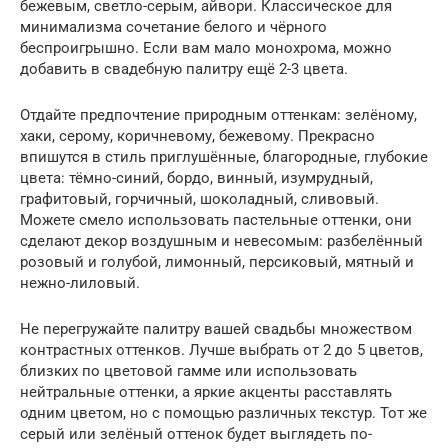
бежевым, светло-серым, айвори. Классическое для
минимализма сочетание белого и чёрного
беспроигрышно. Если вам мало монохрома, можно
добавить в свадебную палитру ещё 2-3 цвета.
Отдайте предпочтение природным оттенкам: зелёному,
хаки, серому, коричневому, бежевому. Прекрасно
впишутся в стиль приглушённые, благородные, глубокие
цвета: тёмно-синий, бордо, винный, изумрудный,
графитовый, горчичный, шоколадный, сливовый.
Можете смело использовать пастельные оттенки, они
сделают декор воздушным и невесомым: разбелённый
розовый и голубой, лимонный, персиковый, мятный и
нежно-лиловый.
Не перегружайте палитру вашей свадьбы множеством
контрастных оттенков. Лучше выбрать от 2 до 5 цветов,
близких по цветовой гамме или использовать
нейтральные оттенки, а яркие акценты расставлять
одним цветом, но с помощью различных текстур. Тот же
серый или зелёный оттенок будет выглядеть по-