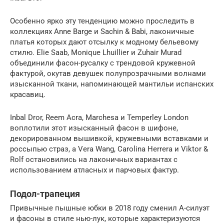
Особенно ярко эту тенденцию можно проследить в
коллекциях Anne Barge и Sachin & Babi, лаконичные
платья которых дают отсылку к модному бельевому
стилю. Elie Saab, Monique Lhuillier и Zuhair Murad
объединили фасон-русалку с трендовой кружевной
фактурой, окутав девушек полупрозрачными волнами
изысканной ткани, напоминающей мантильи испанских
красавиц.
Inbal Dror, Reem Acra, Marchesa и Temperley London
воплотили этот изысканный фасон в шифоне,
декорированном вышивкой, кружевными вставками и
россыпью страз, а Vera Wang, Carolina Herrera и Viktor &
Rolf остановились на лаконичных вариантах с
использованием атласных и парчовых фактур.
Подол-трапеция
Привычные пышные юбки в 2018 году сменил А-силуэт
и фасоны в стиле нью-лук, которые характеризуются