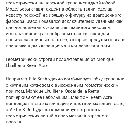
геометрически выверенной трапециевидной юбкой.
Модельеры ставят акцент в область талии, сделав
невесту похожей на изящную фигурку из драгоценного
фарфора. Фасон оказался исключительно удачным как
для воплощения в жизнь фантазийного декора и
использования разнообразных тканей, так и для
пошива лаконичных платьев, которые придутся по душе
приверженцам классицизма и консервативности.
Геометрически строгий подол-трапеция от Monique
Lhuillier и Reem Acra
Например, Elie Saab удачно комбинирует юбку-трапецию
с крупным кружевом с выраженным геометрическим
принтом, Monique Lhuillier и Oscar de la Renta
подчеркивают её небольшим шлейфом, Reem Acra
воплощает в узорчатой парче и плотной матовой тафте,
а Viktor & Rolf удачно комбинирует строгость
геометрических линий с асимметрией отрезного
подола.