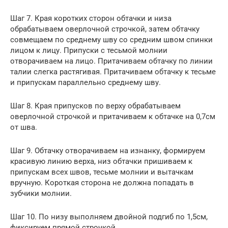
Шаг 7. Края коротких сторон обтачки и низа
обрабатываем оверлочной строчкой, затем обтачку
совмещаем по среднему шву со средним швом спинки
лицом к лицу. Припуски с тесьмой молнии
отворачиваем на лицо. Притачиваем обтачку по линии
талии слегка растягивая. Притачиваем обтачку к тесьме
и припускам параллельно среднему шву.
Шаг 8. Края припусков по верху обрабатываем
оверлочной строчкой и притачиваем к обтачке на 0,7см
от шва.
Шаг 9. Обтачку отворачиваем на изнанку, формируем
красивую линию верха, низ обтачки пришиваем к
припускам всех швов, тесьме молнии и вытачкам
вручную. Короткая сторона не должна попадать в
зубчики молнии.
Шаг 10. По низу выполняем двойной подгиб по 1,5см,
фиксируем прямой строчкой.