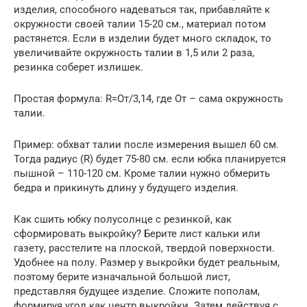
изделия, способного надеваться так, прибавляйте к
окружности своей талии 15-20 см., материал потом
растянется. Если в изделии будет много складок, то
увеличивайте окружность талии в 1,5 или 2 раза,
резинка соберет излишек.
Простая формула: R=От/3,14, где От – сама окружность
талии.
Пример: обхват талии после измерения вышел 60 см.
Тогда радиус (R) будет 75-80 см. если юбка планируется
пышной – 110-120 см. Кроме талии нужно обмерить
бедра и прикинуть длину у будущего изделия.
Как сшить юбку полусолнце с резинкой, как
сформировать выкройку? Берите лист кальки или
газету, расстелите на плоской, твердой поверхности.
Удобнее на полу. Размер у выкройки будет реальным,
поэтому берите изначальной большой лист,
представляя будущее изделие. Сложите пополам,
формируя угол как центр выкройки. Затем действуя с