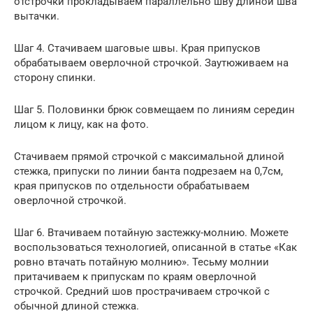
отстрочки прокладываем параллельно шву длиной шва
вытачки.
Шаг 4. Стачиваем шаговые швы. Края припусков
обрабатываем оверлочной строчкой. Заутюживаем на
сторону спинки.
Шаг 5. Половинки брюк совмещаем по линиям середин
лицом к лицу, как на фото.
Стачиваем прямой строчкой с максимальной длиной
стежка, припуски по линии банта подрезаем на 0,7см,
края припусков по отдельности обрабатываем
оверлочной строчкой.
Шаг 6. Втачиваем потайную застежку-молнию. Можете
воспользоваться технологией, описанной в статье «Как
ровно втачать потайную молнию». Тесьму молнии
притачиваем к припускам по краям оверлочной
строчкой. Средний шов прострачиваем строчкой с
обычной длиной стежка.