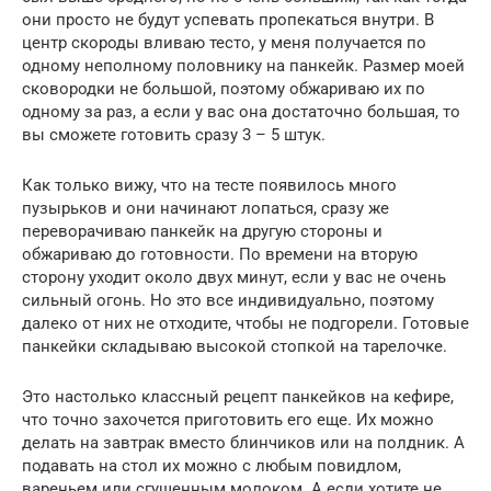
они просто не будут успевать пропекаться внутри. В
центр скороды вливаю тесто, у меня получается по
одному неполному половнику на панкейк. Размер моей
сковородки не большой, поэтому обжариваю их по
одному за раз, а если у вас она достаточно большая, то
вы сможете готовить сразу 3 – 5 штук.
Как только вижу, что на тесте появилось много
пузырьков и они начинают лопаться, сразу же
переворачиваю панкейк на другую стороны и
обжариваю до готовности. По времени на вторую
сторону уходит около двух минут, если у вас не очень
сильный огонь. Но это все индивидуально, поэтому
далеко от них не отходите, чтобы не подгорели. Готовые
панкейки складываю высокой стопкой на тарелочке.
Это настолько классный рецепт панкейков на кефире,
что точно захочется приготовить его еще. Их можно
делать на завтрак вместо блинчиков или на полдник. А
подавать на стол их можно с любым повидлом,
вареньем или сгущенным молоком. А если хотите не