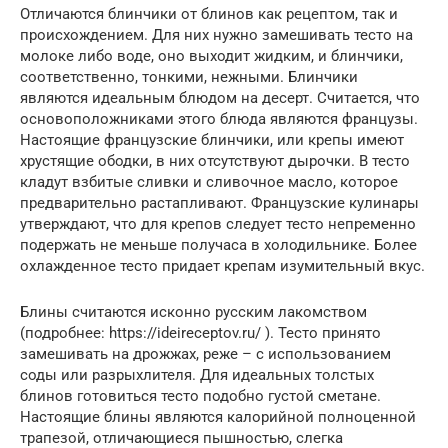
Отличаются блинчики от блинов как рецептом, так и
происхождением. Для них нужно замешивать тесто на
молоке либо воде, оно выходит жидким, и блинчики,
соответственно, тонкими, нежными. Блинчики
являются идеальным блюдом на десерт. Считается, что
основоположниками этого блюда являются французы.
Настоящие французские блинчики, или крепы имеют
хрустящие ободки, в них отсутствуют дырочки. В тесто
кладут взбитые сливки и сливочное масло, которое
предварительно растапливают. Французские кулинары
утверждают, что для крепов следует тесто непременно
подержать не меньше получаса в холодильнике. Более
охлажденное тесто придает крепам изумительный вкус.
Блины считаются исконно русским лакомством
(подробнее: https://ideireceptov.ru/ ). Тесто принято
замешивать на дрожжах, реже – с использованием
соды или разрыхлителя. Для идеальных толстых
блинов готовиться тесто подобно густой сметане.
Настоящие блины являются калорийной полноценной
трапезой, отличающиеся пышностью, слегка