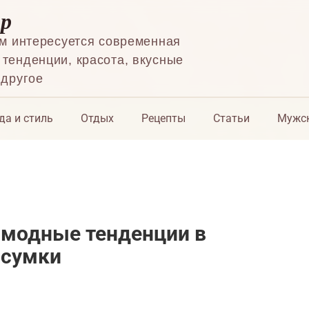
ор
ем интересуется современная
тенденции, красота, вкусные
 другое
да и стиль
Отдых
Рецепты
Статьи
Мужск
: модные тенденции в
 сумки