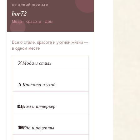
ЖЕНСКИЙ ЖУРНАЛ
bor72
Мода · Красота · Дом
Всё о стиле, красоте и уютной жизни —
в одном месте
👗
Мода и стиль
💄
Красота и уход
🏡
Дом и интерьер
🍽️
Еда и рецепты