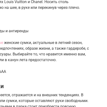
 Louis Vuitton и Chanel. Носить столь
на шее, в руке или перекинув через плечо.
нды и антиренды
ые
женские сумки, актуальные в летний сезон,
редпочтениях, образе жизни, а также гардеробе, с
уары. Выбирайте то, что нравится именно вам,
и в канун лета предостаточно.
KsAA
ки
еется, отражается и на внешних тенденциях. В
ли сумки, которые оставляют руки свободными.
узьями в парке стоит приобрести поясную