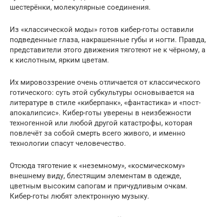
шестерёнки, молекулярные соединения.
Из «классической моды» готов кибер-готы оставили
подведенные глаза, накрашенные губы и ногти. Правда,
представители этого движения тяготеют не к чёрному, а
к кислотным, ярким цветам.
Их мировоззрение очень отличается от классического
готического: суть этой субкультуры основывается на
литературе в стиле «киберпанк», «фантастика» и «пост-
апокалипсис». Кибер-готы уверены в неизбежности
техногенной или любой другой катастрофы, которая
повлечёт за собой смерть всего живого, и именно
технологии спасут человечество.
Отсюда тяготение к «неземному», «космическому»
внешнему виду, блестящим элементам в одежде,
цветным высоким сапогам и причудливым очкам.
Кибер-готы любят электронную музыку.