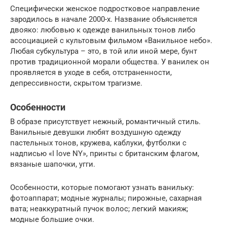
Специфически женское подростковое направление
зародилось в начале 2000-х. Название объясняется
двояко: любовью к одежде ванильных тонов либо
ассоциацией с культовым фильмом «Ванильное небо».
Любая субкультура – это, в той или иной мере, бунт
против традиционной морали общества. У ванилек он
проявляется в уходе в себя, отстраненности,
депрессивности, скрытом трагизме.
Особенности
В образе присутствует нежный, романтичный стиль.
Ванильные девушки любят воздушную одежду
пастельных тонов, кружева, каблуки, футболки с
надписью «I love NY», принты с британским флагом,
вязаные шапочки, угги.
Особенности, которые помогают узнать ванильку:
фотоаппарат; модные журналы; пирожные, сахарная
вата; неаккуратный пучок волос; легкий макияж;
модные большие очки.