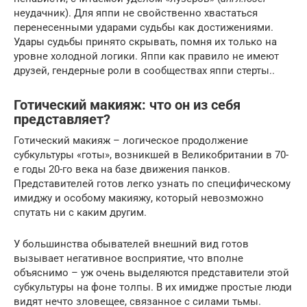
неудачник). Для яппи не свойственно хвастаться
перенесенными ударами судьбы как достижениями.
Удары судьбы принято скрывать, помня их только на
уровне холодной логики. Яппи как правило не имеют
друзей, гендерные роли в сообществах яппи стерты..
Готический макияж: что он из себя
представляет?
Готический макияж – логическое продолжение
субкультуры «готы», возникшей в Великобритании в 70-
е годы 20-го века на базе движения панков.
Представителей готов легко узнать по специфическому
имиджу и особому макияжу, который невозможно
спутать ни с каким другим.
У большинства обывателей внешний вид готов
вызывает негативное восприятие, что вполне
объяснимо – уж очень выделяются представители этой
субкультуры на фоне толпы. В их имидже простые люди
видят нечто зловещее, связанное с силами тьмы.