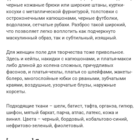
черные кожаные брюки или широкие штаны, куртки-
косухи с металлической фурнитурой, толстовки с
остроконечными капюшонами, черные футболки,
водолазки, сетчатые рубахи. Разброс такой широкий,
что позволяет легко воплотить как подчеркнуто
маскулинный образ, так и субтильный, изящный.
Для женщин поле для творчества тоже привольное.
Здесь и кейпы, накидки с капюшонами, и платья-макси
либо длиной до колена сложных, причудливых
фасонов, и платья-чехлы, платья со шлейфами, жакеты-
болеро, многослойные юбки со рваными, зубчатыми
краями, воздушные, узорчатые блузы, наружные
корсеты.
Подходящие ткани – шелк, батист, тафта, органза, гипюр,
шифон, мятый бархат, парча, атлас, латекс, кожа и
винил. Цвета – черный, бордовый, кобальтово-синий,
нефритово-зеленый, фиолетовый.