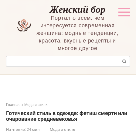
Перейти
Женский бор
к
контенту
Портал о всем, чем
интересуется современная
женщина: модные тенденции,
красота, вкусные рецепты и
многое другое
Поиск:
Главная
»
Мода и стиль
Готический стиль в одежде: фетиш смерти или
очарование средневековья
На чтение:
24 мин
Мода и стиль