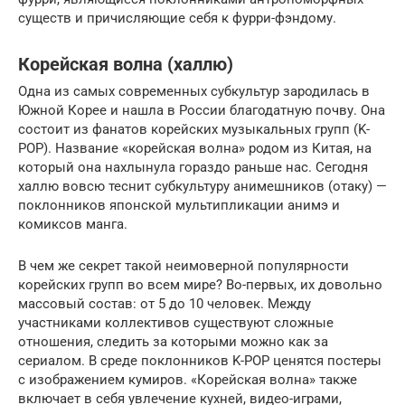
существ и причисляющие себя к фурри-фэндому.
Корейская волна (халлю)
Одна из самых современных субкультур зародилась в
Южной Корее и нашла в России благодатную почву. Она
состоит из фанатов корейских музыкальных групп (K-
POP). Название «корейская волна» родом из Китая, на
который она нахлынула гораздо раньше нас. Сегодня
халлю вовсю теснит субкультуру анимешников (отаку) —
поклонников японской мультипликации анимэ и
комиксов манга.
В чем же секрет такой неимоверной популярности
корейских групп во всем мире? Во-первых, их довольно
массовый состав: от 5 до 10 человек. Между
участниками коллективов существуют сложные
отношения, следить за которыми можно как за
сериалом. В среде поклонников K-POP ценятся постеры
с изображением кумиров. «Корейская волна» также
включает в себя увлечение кухней, видео-играми,