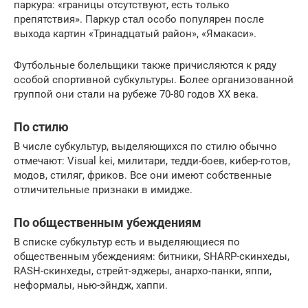
паркура: «границы отсутствуют, есть только
препятствия». Паркур стал особо популярен после
выхода картин «Тринадцатый район», «Ямакаси».
Футбольные болельщики также причисляются к ряду
особой спортивной субкультуры. Более организованной
группой они стали на рубеже 70-80 годов ХХ века.
По стилю
В числе субкультур, выделяющихся по стилю обычно
отмечают: Visual kei, милитари, тедди-боев, кибер-готов,
модов, стиляг, фриков. Все они имеют собственные
отличительные признаки в имидже.
По общественным убеждениям
В списке субкультур есть и выделяющиеся по
общественным убеждениям: битники, SHARP-скинхеды,
RASH-скинхеды, стрейт-эджеры, анархо-панки, яппи,
неформалы, нью-эйндж, хаппи.