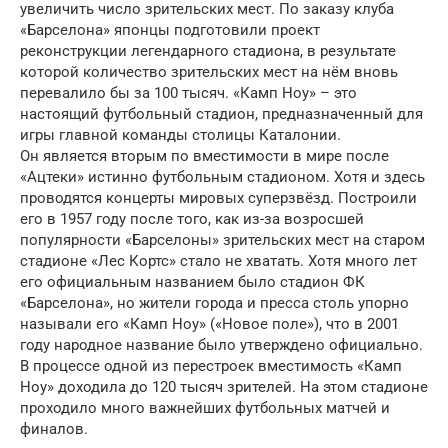
увеличить число зрительских мест. По заказу клуба
«Барселона» японцы подготовили проект
реконструкции легендарного стадиона, в результате
которой количество зрительских мест на нём вновь
перевалило бы за 100 тысяч. «Камп Ноу» – это
настоящий футбольный стадион, предназначенный для
игры главной команды столицы Каталонии.
Он является вторым по вместимости в мире после
«Ацтеки» истинно футбольным стадионом. Хотя и здесь
проводятся концерты мировых суперзвёзд. Построили
его в 1957 году после того, как из-за возросшей
популярности «Барселоны» зрительских мест на старом
стадионе «Лес Кортс» стало не хватать. Хотя много лет
его официальным названием было стадион ФК
«Барселона», но жители города и пресса столь упорно
называли его «Камп Ноу» («Новое поле»), что в 2001
году народное название было утверждено официально.
В процессе одной из перестроек вместимость «Камп
Ноу» доходила до 120 тысяч зрителей. На этом стадионе
проходило много важнейших футбольных матчей и
финалов.