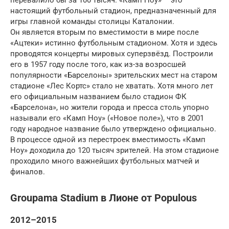
перевалило бы за 100 тысяч. «Камп Ноу» – это
настоящий футбольный стадион, предназначенный для
игры главной команды столицы Каталонии.
Он является вторым по вместимости в мире после
«Ацтеки» истинно футбольным стадионом. Хотя и здесь
проводятся концерты мировых суперзвёзд. Построили
его в 1957 году после того, как из-за возросшей
популярности «Барселоны» зрительских мест на старом
стадионе «Лес Кортс» стало не хватать. Хотя много лет
его официальным названием было стадион ФК
«Барселона», но жители города и пресса столь упорно
называли его «Камп Ноу» («Новое поле»), что в 2001
году народное название было утверждено официально.
В процессе одной из перестроек вместимость «Камп
Ноу» доходила до 120 тысяч зрителей. На этом стадионе
проходило много важнейших футбольных матчей и
финалов.
Groupama Stadium в Лионе от Populous
2012–2015