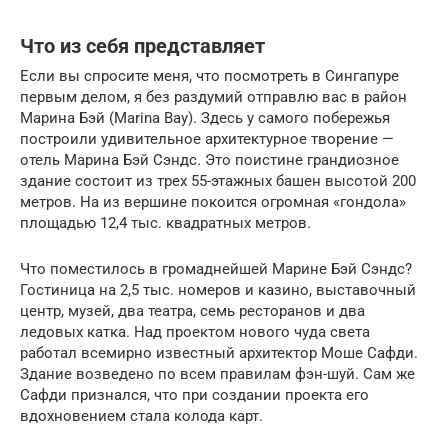
Что из себя представляет
Если вы спросите меня, что посмотреть в Сингапуре
первым делом, я без раздумий отправлю вас в район
Марина Бэй (Marina Bay). Здесь у самого побережья
построили удивительное архитектурное творение —
отель Марина Бэй Сэндс. Это поистине грандиозное
здание состоит из трех 55-этажных башен высотой 200
метров. На из вершине покоится огромная «гондола»
площадью 12,4 тыс. квадратных метров.
Что поместилось в громаднейшей Марине Бэй Сэндс?
Гостиница на 2,5 тыс. номеров и казино, выставочный
центр, музей, два театра, семь ресторанов и два
ледовых катка. Над проектом нового чуда света
работал всемирно известный архитектор Моше Сафди.
Здание возведено по всем правилам фэн-шуй. Сам же
Сафди признался, что при создании проекта его
вдохновением стала колода карт.