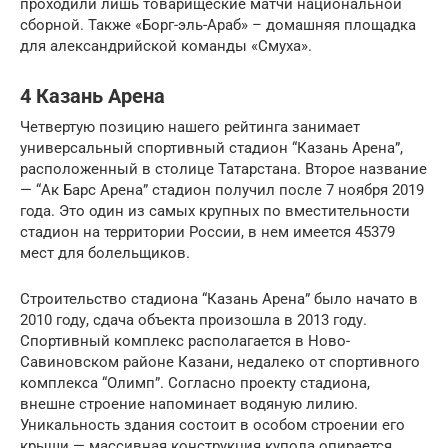
проходили лишь товарищеские матчи национальной
сборной. Также «Борг-эль-Араб» – домашняя площадка
для александрийской команды «Смуха».
4 Казань Арена
Четвертую позицию нашего рейтинга занимает
универсальный спортивный стадион “Казань Арена”,
расположенный в столице Татарстана. Второе название
— “Ак Барс Арена” стадион получил после 7 ноября 2019
года. Это один из самых крупных по вместительности
стадион на территории России, в нем имеется 45379
мест для болельщиков.
Строительство стадиона “Казань Арена” было начато в
2010 году, сдача объекта произошла в 2013 году.
Спортивный комплекс располагается в Ново-
Савиновском районе Казани, недалеко от спортивного
комплекса “Олимп”. Согласно проекту стадиона,
внешне строение напоминает водяную лилию.
Уникальность здания состоит в особом строении его
крыши — массивная конструкция купола опирается