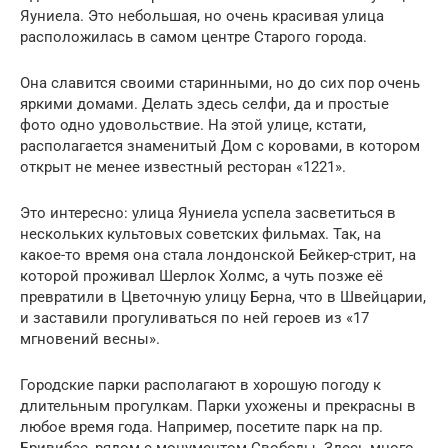
Яуниела. Это небольшая, но очень красивая улица
расположилась в самом центре Старого города.
Она славится своими старинными, но до сих пор очень
яркими домами. Делать здесь селфи, да и простые
фото одно удовольствие. На этой улице, кстати,
располагается знаменитый Дом с коровами, в котором
открыт не менее известный ресторан «1221».
Это интересно: улица Яуниела успела засветиться в
нескольких культовых советских фильмах. Так, на
какое-то время она стала лондонской Бейкер-стрит, на
которой проживал Шерлок Холмс, а чуть позже её
превратили в Цветочную улицу Берна, что в Швейцарии,
и заставили прогуливаться по ней героев из «17
мгновений весны».
Городские парки располагают в хорошую погоду к
длительным прогулкам. Парки ухожены и прекрасны в
любое время года. Например, посетите парк на пр.
Бривибас, рядом с монументом Свободы. Здесь много