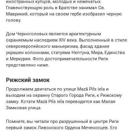
иностранных купцов, молодых и неженатых.
Главенствующую роль в Братстве занимал Св.
Маврикий, который на своем гербе изобразил черную
голову.
Дом Черноголовых является архитектурным
охраняемым наследием XIV века. Выполненный в стиле
североевропейского маньеризма, фасад здания
украшен колоннами, статуями Нептуна, Мира, Единства
и Меркурия. Фото достопримечательности Риги
представлено ниже.
Рижский замок
Продолжаем двигаться по улице Mazā Pils iela и
выходим на окраину Старого Города Риги, к Рижскому
замку. Кстати Mazā Pils iela переводится как Малая
Замковая улица.
Помните, вы читали про разрушенный в центре Риги
первый замок Ливонского Ордена Меченосцев. Его