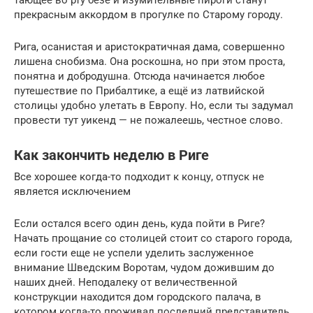
тающее во рту безе и изумительные пироги станут
прекрасным аккордом в прогулке по Старому городу.
Рига, осанистая и аристократичная дама, совершенно
лишена снобизма. Она роскошна, но при этом проста,
понятна и добродушна. Отсюда начинается любое
путешествие по Прибалтике, а ещё из латвийской
столицы удобно улетать в Европу. Но, если ты задумал
провести тут уикенд — не пожалеешь, честное слово.
Как закончить неделю в Риге
Все хорошее когда-то подходит к концу, отпуск не
является исключением
Если остался всего один день, куда пойти в Риге?
Начать прощание со столицей стоит со старого города,
если гости еще не успели уделить заслуженное
внимание Шведским Воротам, чудом дожившим до
наших дней. Неподалеку от величественной
конструкции находится дом городского палача, в
котором когда-то проживал последний представитель