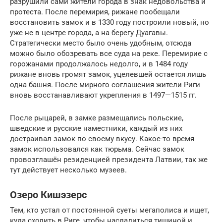
разрушили сами жители города в знак недовольства и
протеста. После перемирия, рижане пообещали
восстановить замок и в 1330 году построили новый, но
уже не в центре города, а на берегу Дуагавы.
Стратегически место было очень удобным, отсюда
можно было обозревать все суда на реке. Перемирие с
горожанами продолжалось недолго, и в 1484 году
рижане вновь громят замок, уцелевшей остается лишь
одна башня. После мирного соглашения жители Риги
вновь восстанавливают укрепления в 1497—1515 гг.
После рыцарей, в замке размещались польские,
шведские и русские наместники, каждый из них
достраивал замок по своему вкусу. Какое-то время
замок использовался как тюрьма. Сейчас замок
провозглашён резиденцией президента Латвии, так же
тут действует несколько музеев.
Озеро Кишэзерс
Тем, кто устал от постоянной суеты мегаполиса и ищет,
куда сходить в Риге, чтобы насладиться тишиной и