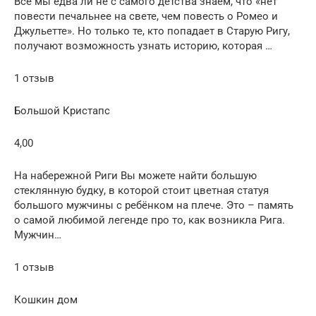
Все мы едва ли не с самого детства знаем, что «нет
повести печальнее на свете, чем повесть о Ромео и
Джульетте». Но только те, кто попадает в Старую Ригу,
получают возможность узнать историю, которая …
1 отзыв
Большой Кристапс
4,00
На набережной Риги Вы можете найти большую
стеклянную будку, в которой стоит цветная статуя
большого мужчины с ребёнком на плече. Это – память
о самой любимой легенде про то, как возникла Рига.
Мужчин…
1 отзыв
Кошкин дом