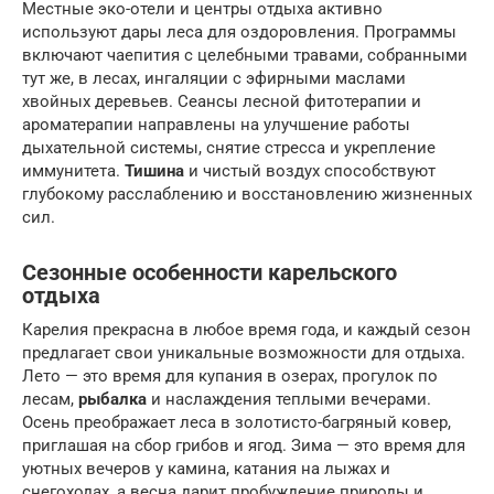
Местные эко-отели и центры отдыха активно
используют дары леса для оздоровления. Программы
включают чаепития с целебными травами, собранными
тут же, в лесах, ингаляции с эфирными маслами
хвойных деревьев. Сеансы лесной фитотерапии и
ароматерапии направлены на улучшение работы
дыхательной системы, снятие стресса и укрепление
иммунитета.
Тишина
и чистый воздух способствуют
глубокому расслаблению и восстановлению жизненных
сил.
Сезонные особенности карельского
отдыха
Карелия прекрасна в любое время года, и каждый сезон
предлагает свои уникальные возможности для отдыха.
Лето — это время для купания в озерах, прогулок по
лесам,
рыбалка
и наслаждения теплыми вечерами.
Осень преображает леса в золотисто-багряный ковер,
приглашая на сбор грибов и ягод. Зима — это время для
уютных вечеров у камина, катания на лыжах и
снегоходах, а весна дарит пробуждение природы и