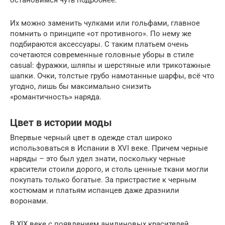
остановимся чуть подробнее.
Их можно заменить чулками или гольфами, главное
помнить о принципе «от противного». По нему же
подбираются аксессуары. С таким платьем очень
сочетаются современные головные уборы в стиле
casual: фуражки, шляпы и шерстяные или трикотажные
шапки. Очки, толстые грубо намотанные шарфы, всё что
угодно, лишь бы максимально снизить
«романтичность» наряда.
Цвет в истории моды
Впервые черный цвет в одежде стал широко
использоваться в Испании в XVI веке. Причем черные
наряды – это был удел знати, поскольку черные
красители стоили дорого, и столь ценные ткани могли
покупать только богатые. За пристрастие к черным
костюмам и платьям испанцев даже дразнили
воронами.
В XIX веке с появлением анилиновых красителей