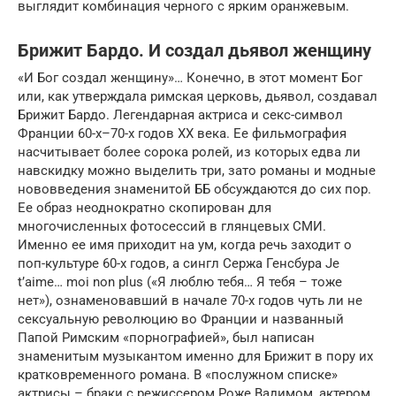
выглядит комбинация черного с ярким оранжевым.
Брижит Бардо. И создал дьявол женщину
«И Бог создал женщину»… Конечно, в этот момент Бог
или, как утверждала римская церковь, дьявол, создавал
Брижит Бардо. Легендарная актриса и секс-символ
Франции 60-х–70-х годов XX века. Ее фильмография
насчитывает более сорока ролей, из которых едва ли
навскидку можно выделить три, зато романы и модные
нововведения знаменитой ББ обсуждаются до сих пор.
Ее образ неоднократно скопирован для
многочисленных фотосессий в глянцевых СМИ.
Именно ее имя приходит на ум, когда речь заходит о
поп-культуре 60-х годов, а сингл Сержа Генсбура Je
t’aime… moi non plus («Я люблю тебя… Я тебя – тоже
нет»), ознаменовавший в начале 70-х годов чуть ли не
сексуальную революцию во Франции и названный
Папой Римским «порнографией», был написан
знаменитым музыкантом именно для Брижит в пору их
кратковременного романа. В «послужном списке»
актрисы – браки с режиссером Роже Вадимом, актером