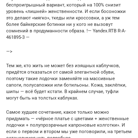
беспроигрышный вариант, который на 100% снизит
уровень «лишней» женственности. И если босоножки
это делают «мягко», ткеды или кроссовки, а уж тем
более байкерские ботинки ни у кого не вызовут
сомнений в продуманности образа. !— Yandex.RTB R-A-
461895-3 —
—>
Тем же, кто жить не может без изящных каблучков,
придётся отказаться от самой элегантной обуви,
поэтому такие лодочки заменяйте на массивные
сапоги, полусапожки или ботильоны. Кожа, заклёпки,
шипы — всё будет кстати. В крайнем случае, туфли
могут быть на толстых каблуках.
Самое худшее сочетание, какое только можно
придумать — «чёрное платье с цветами + женственные
лодочки + полупрозрачные капроновые колготки». И
если о первом и втором мы уже поговорили, на третьем