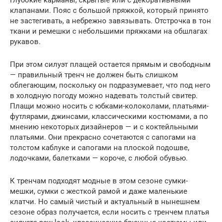
Глубокие карманы, скрытые или с декоративными
клапанами. Пояс с большой пряжкой, который принято
не застегивать, а небрежно завязывать. Отстрочка в тон
ткани и ремешки с небольшими пряжками на обшлагах
рукавов.
При этом силуэт плащей остается прямым и свободным
— правильный тренч не должен быть слишком
облегающим, поскольку он подразумевает, что под него
в холодную погоду можно надевать толстый свитер.
Плащи можно носить с юбками-колоколами, платьями-
футлярами, джинсами, классическими костюмами, а по
мнению некоторых дизайнеров — и с коктейльными
платьями. Они прекрасно сочетаются с сапогами на
толстом каблуке и сапогами на плоской подошве,
лодочками, балетками — короче, с любой обувью.
К тренчам подходят модные в этом сезоне сумки-
мешки, сумки с жесткой рамой и даже маленькие
клатчи. Но самый чистый и актуальный в нынешнем
сезоне образ получается, если носить с тренчем платья