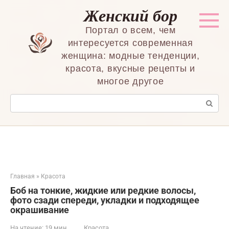
Перейти
Женский бор
к
контенту
Портал о всем, чем
интересуется современная
женщина: модные тенденции,
красота, вкусные рецепты и
многое другое
Поиск:
Главная
»
Красота
Боб на тонкие, жидкие или редкие волосы,
фото сзади спереди, укладки и подходящее
окрашивание
На чтение:
19 мин
Красота