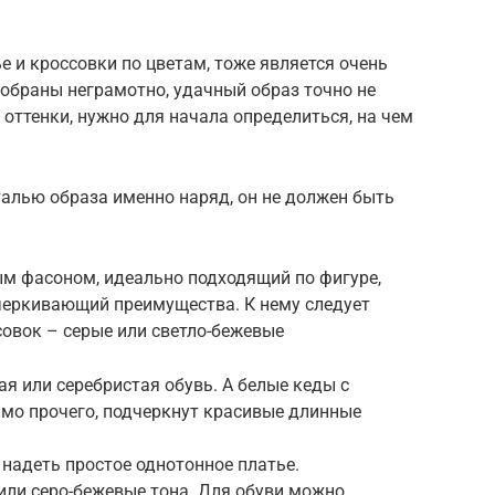
е и кроссовки по цветам, тоже является очень
обраны неграмотно, удачный образ точно не
 оттенки, нужно для начала определиться, на чем
алью образа именно наряд, он не должен быть
ым фасоном, идеально подходящий по фигуре,
черкивающий преимущества. К нему следует
овок – серые или светло-бежевые
ая или серебристая обувь. А белые кеды с
имо прочего, подчеркнут красивые длинные
 надеть простое однотонное платье.
или серо-бежевые тона. Для обуви можно