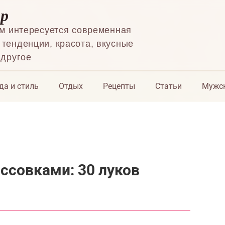
ор
ем интересуется современная
тенденции, красота, вкусные
 другое
да и стиль
Отдых
Рецепты
Статьи
Мужск
оссовками: 30 луков