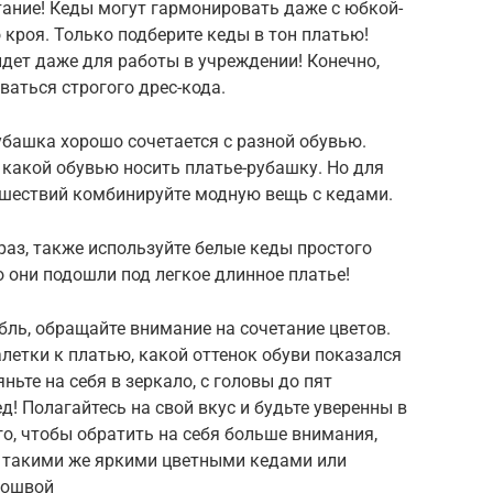
тание! Кеды могут гармонировать даже с юбкой-
кроя. Только подберите кеды в тон платью!
ет даже для работы в учреждении! Конечно,
ваться строгого дрес-кода.
убашка хорошо сочетается с разной обувью.
 какой обувью носить платье-рубашку. Но для
ешествий комбинируйте модную вещь с кедами.
аз, также используйте белые кеды простого
о они подошли под легкое длинное платье!
ль, обращайте внимание на сочетание цветов.
летки к платью, какой оттенок обуви показался
ьте на себя в зеркало, с головы до пят
д! Полагайтесь на свой вкус и будьте уверенны в
го, чтобы обратить на себя больше внимания,
 такими же яркими цветными кедами или
дошвой