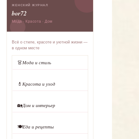
ЖЕНСКИЙ ЖУРНАЛ
bor72
Мода · Красота · Дом
Всё о стиле, красоте и уютной жизни —
в одном месте
👗
Мода и стиль
💄
Красота и уход
🏡
Дом и интерьер
🍽️
Еда и рецепты