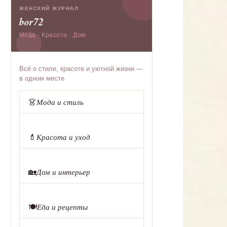
ЖЕНСКИЙ ЖУРНАЛ
bor72
Мода · Красота · Дом
Всё о стиле, красоте и уютной жизни —
в одном месте
👗
Мода и стиль
💄
Красота и уход
🏡
Дом и интерьер
🍽️
Еда и рецепты