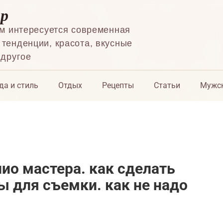
ор
ем интересуется современная
тенденции, красота, вкусные
 другое
да и стиль
Отдых
Рецепты
Статьи
Мужск
ио мастера. как сделать
ы для съемки. как не надо