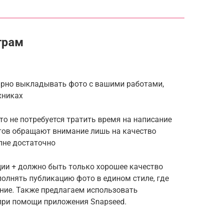
грам
лярно выкладывать фото с вашими работами,
хниках
то не потребуется тратить время на написание
нтов обращают внимание лишь на качество
лне достаточно
ции + должно быть только хорошее качество
полнять публикацию фото в едином стиле, где
ение. Также предлагаем использовать
при помощи приложения Snаpsееd.