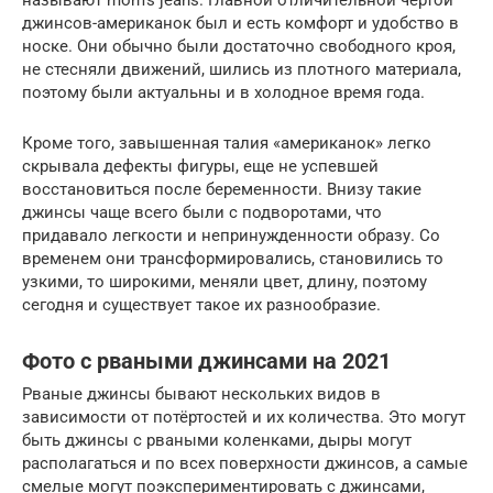
называют mom’s jeans. Главной отличительной чертой
джинсов-американок был и есть комфорт и удобство в
носке. Они обычно были достаточно свободного кроя,
не стесняли движений, шились из плотного материала,
поэтому были актуальны и в холодное время года.
Кроме того, завышенная талия «американок» легко
скрывала дефекты фигуры, еще не успевшей
восстановиться после беременности. Внизу такие
джинсы чаще всего были с подворотами, что
придавало легкости и непринужденности образу. Со
временем они трансформировались, становились то
узкими, то широкими, меняли цвет, длину, поэтому
сегодня и существует такое их разнообразие.
Фото с рваными джинсами на 2021
Рваные джинсы бывают нескольких видов в
зависимости от потёртостей и их количества. Это могут
быть джинсы с рваными коленками, дыры могут
располагаться и по всех поверхности джинсов, а самые
смелые могут поэкспериментировать с джинсами,