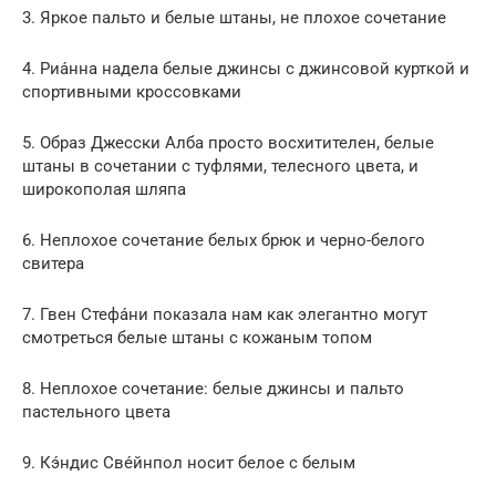
3. Яркое пальто и белые штаны, не плохое сочетание
4. Риа́нна надела белые джинсы с джинсовой курткой и
спортивными кроссовками
5. Образ Джесски Алба просто восхитителен, белые
штаны в сочетании с туфлями, телесного цвета, и
широкополая шляпа
6. Неплохое сочетание белых брюк и черно-белого
свитера
7. Гвен Стефа́ни показала нам как элегантно могут
смотреться белые штаны с кожаным топом
8. Неплохое сочетание: белые джинсы и пальто
пастельного цвета
9. Кэ́ндис Све́йнпол носит белое с белым