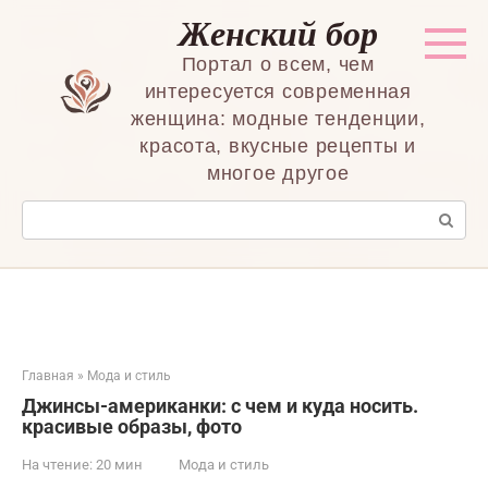
Перейти
Женский бор
к
контенту
Портал о всем, чем
интересуется современная
женщина: модные тенденции,
красота, вкусные рецепты и
многое другое
Поиск:
Главная
»
Мода и стиль
Джинсы-американки: с чем и куда носить.
красивые образы, фото
На чтение:
20 мин
Мода и стиль