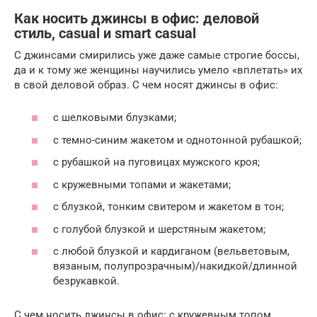
Как носить джинсы в офис: деловой
стиль, casual и smart casual
С джинсами смирились уже даже самые строгие боссы,
да и к тому же женщины научились умело «вплетать» их
в свой деловой образ. С чем носят джинсы в офис:
с шелковыми блузками;
с темно-синим жакетом и однотонной рубашкой;
с рубашкой на пуговицах мужского кроя;
с кружевными топами и жакетами;
с блузкой, тонким свитером и жакетом в тон;
с голубой блузкой и шерстяным жакетом;
с любой блузкой и кардиганом (вельветовым,
вязаным, полупрозрачным)/накидкой/длинной
безрукавкой.
С чем носить джинсы в офис: с кружевным топом,