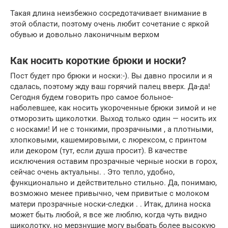
Такая длина неизбежно сосредотачивает внимание в
этой области, поэтому очень любит сочетание с яркой
обувью и довольно лаконичным верхом
Как носить короткие брюки и носки?
Пост будет про брюки и носки:-). Вы давно просили и я
сдалась, поэтому жду ваш горячий палец вверх. Да-да!
Сегодня будем говорить про самое больное-
наболевшее, как носить укороченные брюки зимой и не
отморозить щиколотки. Выход только один — носить их
с носками! И не с тонкими, прозрачными , а плотными,
хлопковыми, кашемировыми, с люрексом, с принтом
или декором (тут, если душа просит). В качестве
исключения оставим прозрачные черные носки в горох,
сейчас очень актуальны. . Это тепло, удобно,
функционально и действительно стильно. Да, понимаю,
возможно менее привычно, чем привитые с молоком
матери прозрачные носки-следки . . Итак, длина носка
может быть любой, я все же люблю, когда чуть видно
щиколотку, но мерзнущие могу выбрать более высокую