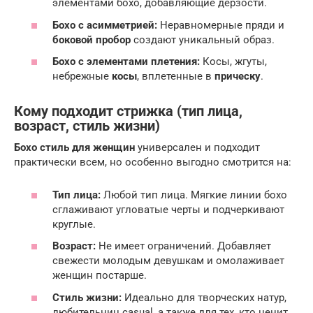
элементами бохо, добавляющие дерзости.
Бохо с асимметрией:
Неравномерные пряди и
боковой пробор
создают уникальный образ.
Бохо с элементами плетения:
Косы, жгуты,
небрежные
косы
, вплетенные в
прическу
.
Кому подходит стрижка (тип лица,
возраст, стиль жизни)
Бохо стиль для женщин
универсален и подходит
практически всем, но особенно выгодно смотрится на:
Тип лица:
Любой тип лица. Мягкие линии бохо
сглаживают угловатые черты и подчеркивают
круглые.
Возраст:
Не имеет ограничений. Добавляет
свежести молодым девушкам и омолаживает
женщин постарше.
Стиль жизни:
Идеально для творческих натур,
любительниц casual, а также для тех, кто ценит