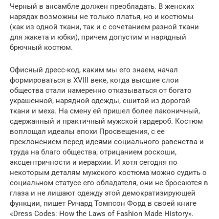
Черный в ансамбле должен преобладать. В женских
нарядах возможны не только платья, но и костюмы
(как из одной ткани, так и с сочетанием разной ткани
для жакета и юбки), причем допустим и нарядный
брючный костюм.
Офисный дресс-код, каким мы его знаем, начал
формироваться в XVIII веке, когда высшие слои
общества стали намеренно отказываться от богато
украшенной, нарядной одежды, сшитой из дорогой
ткани и меха. На смену ей пришел более лаконичный,
сдержанный и практичный мужской гардероб. Костюм
воплощал идеалы эпохи Просвещения, с ее
преклонением перед идеями социального равенства и
труда на благо общества, отрицанием роскоши,
эксцентричности и иерархии. И хотя сегодня по
некоторым деталям мужского костюма можно судить о
социальном статусе его обладателя, они не бросаются в
глаза и не лишают одежду этой демократизирующей
функции, пишет Ричард Томпсон Форд в своей книге
«Dress Codes: How the Laws of Fashion Made History».