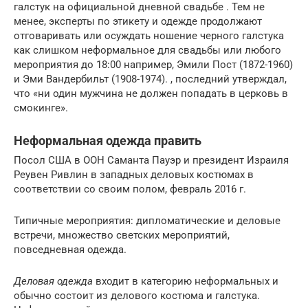
галстук на официальной дневной
свадьбе
.
Тем не
менее, эксперты по этикету и одежде продолжают
отговаривать или осуждать ношение черного галстука
как слишком неформальное для свадьбы или любого
мероприятия до 18:00
например,
Эмили Пост
(1872-1960)
и
Эми Вандербильт
(1908-1974). , последний утверждал,
что «ни один мужчина не должен попадать в церковь в
смокинге».
Неформальная одежда
править
Посол США в ООН
Саманта Пауэр
и
президент Израиля
Реувен Ривлин
в западных
деловых костюмах
в
соответствии со своим полом, февраль 2016 г.
Типичные мероприятия: дипломатические и деловые
встречи, множество светских мероприятий,
повседневная одежда.
Деловая одежда
входит в категорию неформальных и
обычно состоит из
делового костюма
и галстука.