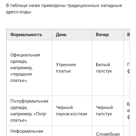
В таблице ниже приведены традиционные западные
дресс-коды:
Формальность
День
Вечер
Вое
Официальная
одежда,
Утреннее
Белый
Пар
например,
платье
галстук
фор
«парадное
платье».
Полуформальная
Бес
одежда,
Черный
Черный
в п
например,
«Полу-
лаунж-костюм
галстук
фор
платье».
Неформальная
Служебная