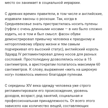
место он занимает в социальной иерархии.
С древних времен правители, в том числе и английские,
издавали законы о роскоши. Так, когда в
Средневековье знать пристрастилась носить пулены
(туфли с очень длинными носами — в них было сложно
ходить, но в том и был смысл: фасон обуви
демонстрировал привычку человека к праздному и
неторопливому образу жизни и тем самым
подчеркивал его высокий статус), английский король
Эдуард IV регламентировал длину носов для разных
сословий. Простолюдину дозволялись носы в 15
сантиметров, а аристократам полагалось максимум 60
сантиметров. К слову, выражение «жить на широкую
ногу» появилось именно благодаря пуленам.
С середины ХIV века одежду человека уже строго
регламентировали его происхождение, уровень
доходов, возраст, род занятий, социальная и
профессиональная принадлежность. От всего этого
зависело как количество вещей, составляющих