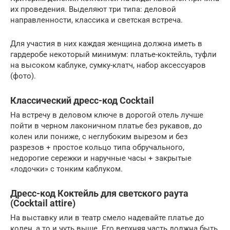
их проведения. Выделяют три типа: деловой
направленности, классика и светская встреча.
Для участия в них каждая женщина должна иметь в
гардеробе некоторый минимум: платье-коктейль, туфли
на высоком каблуке, сумку-клатч, набор аксессуаров
(фото).
Классический дресс-код Cocktail
На встречу в деловом ключе в дорогой отель лучше
пойти в черном лаконичном платье без рукавов, до
колен или пониже, с неглубоким вырезом и без
разрезов + простое кольцо типа обручального,
недорогие сережки и наручные часы + закрытые
«лодочки» с тонким каблуком.
Дресс-код Коктейль для светского раута
(Cocktail attire)
На выставку или в театр смело надевайте платье до
колен, а то и чуть выше. Его верхняя часть должна быть