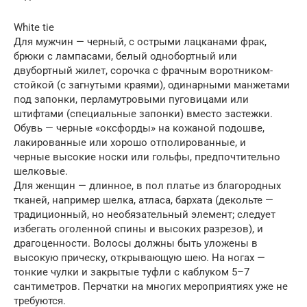
White tie
Для мужчин — черный, с острыми лацканами фрак,
брюки с лампасами, белый однобортный или
двубортный жилет, сорочка с фрачным воротником-
стойкой (с загнутыми краями), одинарными манжетами
под запонки, перламутровыми пуговицами или
штифтами (специальные запонки) вместо застежки.
Обувь — черные «оксфорды» на кожаной подошве,
лакированные или хорошо отполированные, и
черные высокие носки или гольфы, предпочтительно
шелковые.
Для женщин — длинное, в пол платье из благородных
тканей, например шелка, атласа, бархата (декольте —
традиционный, но необязательный элемент; следует
избегать оголенной спины и высоких разрезов), и
драгоценности. Волосы должны быть уложены в
высокую прическу, открывающую шею. На ногах —
тонкие чулки и закрытые туфли с каблуком 5–7
сантиметров. Перчатки на многих мероприятиях уже не
требуются.