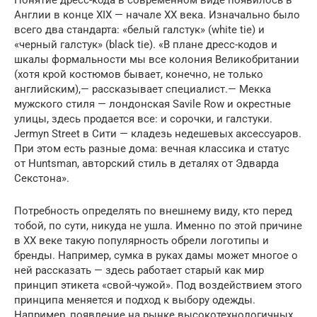
Англии в конце XIX — начале XX века. Изначально было
всего два стандарта: «белый галстук» (white tie) и
«черный галстук» (black tie). «В плане дресс-кодов и
шкалы формальности мы все колония Великобритании
(хотя крой костюмов бывает, конечно, не только
английским),— рассказывает специалист.— Мекка
мужского стиля — лондонская Savile Row и окрестные
улицы, здесь продается все: и сорочки, и галстуки.
Jermyn Street в Сити — кладезь недешевых аксессуаров.
При этом есть разные дома: вечная классика и статус
от Huntsman, авторский стиль в деталях от Эдварда
Секстона».
Потребность определять по внешнему виду, кто перед
тобой, по сути, никуда не ушла. Именно по этой причине
в XX веке такую популярность обрели логотипы и
бренды. Например, сумка в руках дамы может многое о
ней рассказать — здесь работает старый как мир
принцип этикета «свой-чужой». Под воздействием этого
принципа меняется и подход к выбору одежды.
Например, появление на рынке высокотехнологичных