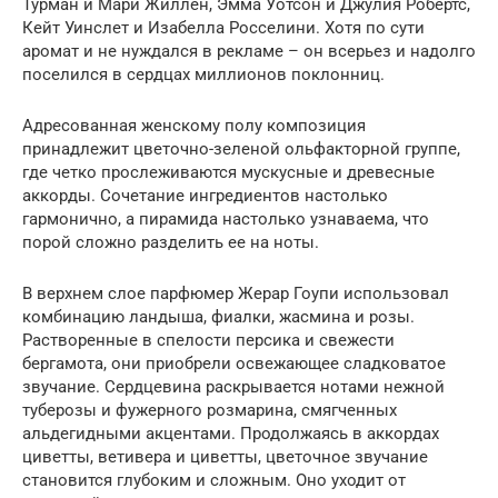
Турман и Мари Жиллен, Эмма Уотсон и Джулия Робертс,
Кейт Уинслет и Изабелла Росселини. Хотя по сути
аромат и не нуждался в рекламе – он всерьез и надолго
поселился в сердцах миллионов поклонниц.
Адресованная женскому полу композиция
принадлежит цветочно-зеленой ольфакторной группе,
где четко прослеживаются мускусные и древесные
аккорды. Сочетание ингредиентов настолько
гармонично, а пирамида настолько узнаваема, что
порой сложно разделить ее на ноты.
В верхнем слое парфюмер Жерар Гоупи использовал
комбинацию ландыша, фиалки, жасмина и розы.
Растворенные в спелости персика и свежести
бергамота, они приобрели освежающее сладковатое
звучание. Сердцевина раскрывается нотами нежной
туберозы и фужерного розмарина, смягченных
альдегидными акцентами. Продолжаясь в аккордах
циветты, ветивера и циветты, цветочное звучание
становится глубоким и сложным. Оно уходит от