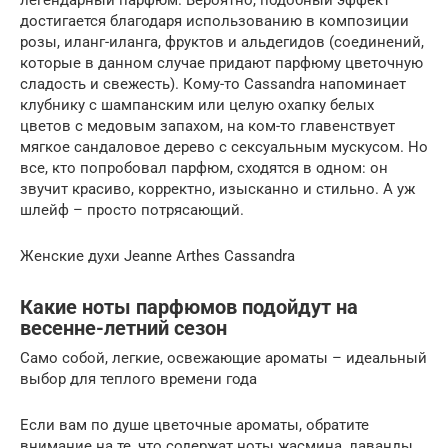
легендарный парфюм. Вероятно, подобный эффект
достигается благодаря использованию в композиции
розы, иланг-иланга, фруктов и альдегидов (соединений,
которые в данном случае придают парфюму цветочную
сладость и свежесть). Кому-то Cassandra напоминает
клубнику с шампанским или целую охапку белых
цветов с медовым запахом, на ком-то главенствует
мягкое сандаловое дерево с сексуальным мускусом. Но
все, кто попробовал парфюм, сходятся в одном: он
звучит красиво, корректно, изысканно и стильно. А уж
шлейф – просто потрясающий.
Женские духи Jeanne Arthes Cassandra
Какие ноты парфюмов подойдут на
весенне-летний сезон
Само собой, легкие, освежающие ароматы – идеальный
выбор для теплого времени года
Если вам по душе цветочные ароматы, обратите
внимание на те, что содержат ноты жасмина, лаванды,