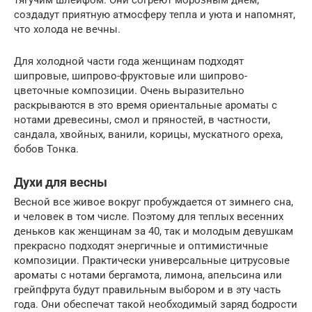
тягучим шлейфом. Они согреют морозным днем,
создадут приятную атмосферу тепла и уюта и напомнят,
что холода не вечны.
Для холодной части года женщинам подходят
шипровые, шипрово-фруктовые или шипрово-
цветочные композиции. Очень выразительно
раскрываются в это время ориентальные ароматы с
нотами древесины, смол и пряностей, в частности,
сандала, хвойных, ванили, корицы, мускатного ореха,
бобов Тонка.
Духи для весны
Весной все живое вокруг пробуждается от зимнего сна,
и человек в том числе. Поэтому для теплых весенних
деньков как женщинам за 40, так и молодым девушкам
прекрасно подходят энергичные и оптимистичные
композиции. Практически универсальные цитрусовые
ароматы с нотами бергамота, лимона, апельсина или
грейпфрута будут правильным выбором и в эту часть
года. Они обеспечат такой необходимый заряд бодрости